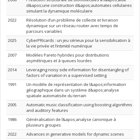
d&apos;une construction d&apos;automates cellulaires
simulant la dynamique moléculaire
2022
Résolution d’un problème de collecte et livraison
dynamique sur un réseau routier avec temps de
parcours variables
2025
CyberPRIcards : un jeu sérieux pour la sensibilisation à
la vie privée et l’intimité numérique
2007
Modèles Pareto hybrides pour distributions
asymétriques et à queues lourdes
2014
Leveraging noisy side information for disentangling of
factors of variation in a supervised setting
1991
Un modèle de représentation de l&apos;information
géographique dans un système d&apos;analyse
spatiale automatisée du terrain
2005
Automatic music classification using boosting algorithms
and auditory features
1986
Généralisation de l&apos;analyse canonique à
plusieurs groupes
2022
Advances in generative models for dynamic scenes