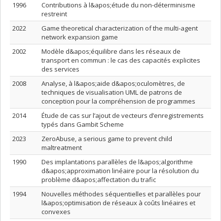
1996
Contributions à l&apos;étude du non-déterminisme
restreint
2022
Game theoretical characterization of the multi-agent
network expansion game
2002
Modèle d&apos;équilibre dans les réseaux de
transport en commun : le cas des capacités explicites
des services
2008
Analyse, à l&apos;aide d&apos;oculomètres, de
techniques de visualisation UML de patrons de
conception pour la compréhension de programmes
2014
Étude de cas sur l’ajout de vecteurs d’enregistrements
typés dans Gambit Scheme
2023
ZeroAbuse, a serious game to prevent child
maltreatment
1990
Des implantations parallèles de l&apos;algorithme
d&apos;approximation linéaire pour la résolution du
problème d&apos;affectation du trafic
1994
Nouvelles méthodes séquentielles et parallèles pour
l&apos;optimisation de réseaux à coûts linéaires et
convexes