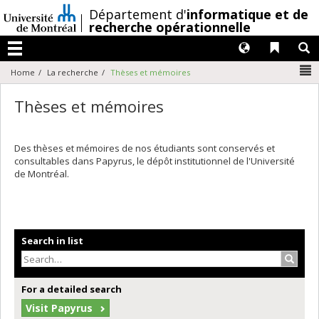
Passer
/
Département d'
informatique et de
au
recherche opérationnelle
contenu
Langues
Liens 
R
Menu
N
Home
La recherche
Thèses et mémoires
Thèses et mémoires
Des thèses et mémoires de nos étudiants sont conservés et
consultables dans Papyrus, le dépôt institutionnel de l'Université
de Montréal.
Search in list
Search
For a detailed search
Visit Papyrus