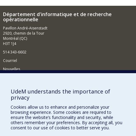
Département d'informatique et de recherche
opérationnelle
Pavillon André-Aisenstadt
2920, chemin de la Tour
Montréal (QC)
H3T 1J4
514 343-6602
Courriel
Nouvelles
Activités
Comment soutenir le Département?
UdeM understands the importance of
privacy
BESOIN D'AIDE?
Cookies allow us to enhance and personalize your
Plan du site
browsing experience. Some cookies are required to
Signaler une erreur
ensure the website’s functionality and security, while
others remember your preferences. By accepting all, you
Accessibilité
consent to our use of cookies to better serve you.
FACULTÉ DES ARTS ET DES SCIENCES