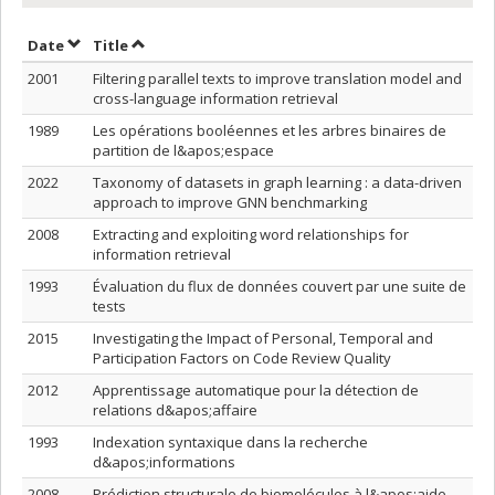
Sort by date in ascending order
Sort by title in ascending order
Date
Title
2001
Filtering parallel texts to improve translation model and
cross-language information retrieval
1989
Les opérations booléennes et les arbres binaires de
partition de l&apos;espace
2022
Taxonomy of datasets in graph learning : a data-driven
approach to improve GNN benchmarking
2008
Extracting and exploiting word relationships for
information retrieval
1993
Évaluation du flux de données couvert par une suite de
tests
2015
Investigating the Impact of Personal, Temporal and
Participation Factors on Code Review Quality
2012
Apprentissage automatique pour la détection de
relations d&apos;affaire
1993
Indexation syntaxique dans la recherche
d&apos;informations
2008
Prédiction structurale de biomolécules à l&apos;aide