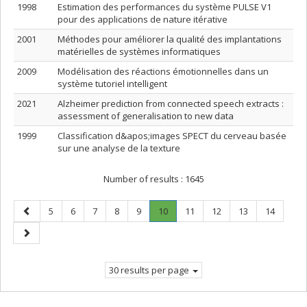
1998
Estimation des performances du système PULSE V1
pour des applications de nature itérative
2001
Méthodes pour améliorer la qualité des implantations
matérielles de systèmes informatiques
2009
Modélisation des réactions émotionnelles dans un
système tutoriel intelligent
2021
Alzheimer prediction from connected speech extracts :
assessment of generalisation to new data
1999
Classification d&apos;images SPECT du cerveau basée
sur une analyse de la texture
Number of results :
1645
Previous
Page
Page
Page
Page
Page
Page
.
Page
Page
Page
Page
5
6
7
8
9
10
11
12
13
14
page
Current
Next
page.
page
30 results per page