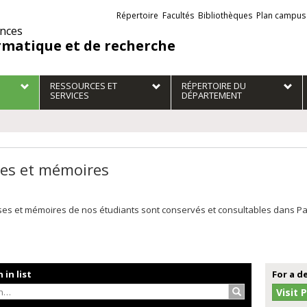
Liens
Répertoire
Facultés
Bibliothèques
Plan campus
externes
ences
rmatique et de recherche
RESSOURCES ET
RÉPERTOIRE DU
SERVICES
DÉPARTEMENT
es et mémoires
es et mémoires de nos étudiants sont conservés et consultables dans Papyr
 in list
For a d
Search…
Visit 