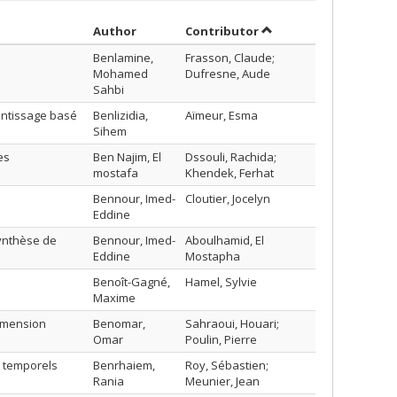
Sort by author in ascending order
by contributor in asce
Author
Contributor
Benlamine,
Frasson, Claude;
Mohamed
Dufresne, Aude
Sahbi
ntissage basé
Benlizidia,
Aïmeur, Esma
Sihem
es
Ben Najim, El
Dssouli, Rachida;
mostafa
Khendek, Ferhat
Bennour, Imed-
Cloutier, Jocelyn
Eddine
synthèse de
Bennour, Imed-
Aboulhamid, El
Eddine
Mostapha
Benoît-Gagné,
Hamel, Sylvie
Maxime
dimension
Benomar,
Sahraoui, Houari;
Omar
Poulin, Pierre
s temporels
Benrhaiem,
Roy, Sébastien;
Rania
Meunier, Jean