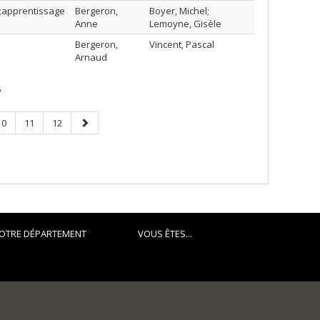
s;apprentissage
Bergeron,
Boyer, Michel;
Anne
Lemoyne, Gisèle
Bergeron,
Vincent, Pascal
Arnaud
5
Page
Page
Page
Next
10
11
12
page
OTRE DÉPARTEMENT
VOUS ÊTES...