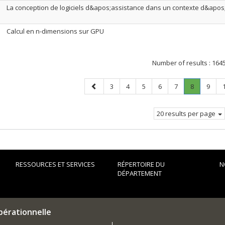
La conception de logiciels d&apos;assistance dans un contexte d&apo
Calcul en n-dimensions sur GPU
Number of results :
164
Previous
Page
Page
Page
Page
Page
Page
.
Page
3
4
5
6
7
8
9
page
Current
page.
20 results per page
RESSOURCES ET SERVICES
RÉPERTOIRE DU
N
DÉPARTEMENT
pérationnelle