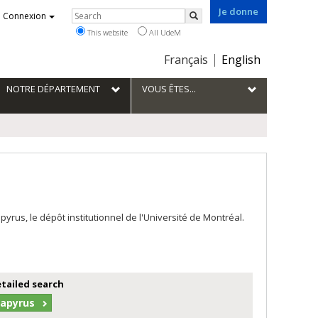
Je donne
Rechercher
Connexion
Search
This website
All UdeM
Choix
Français
English
de
la
NOTRE DÉPARTEMENT
VOUS ÊTES...
langue
us, le dépôt institutionnel de l'Université de Montréal.
etailed search
Papyrus