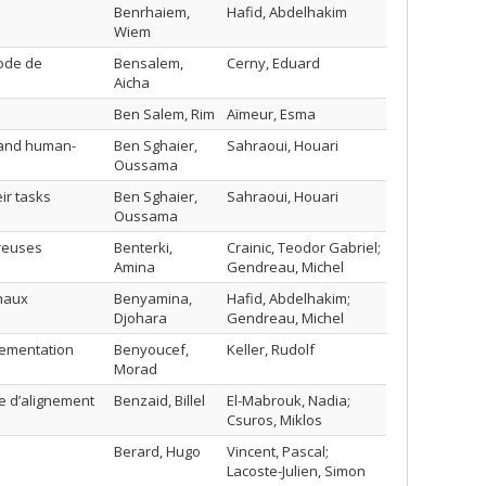
Benrhaiem,
Hafid, Abdelhakim
Wiem
hode de
Bensalem,
Cerny, Eduard
Aicha
Ben Salem, Rim
Aïmeur, Esma
, and human-
Ben Sghaier,
Sahraoui, Houari
Oussama
ir tasks
Ben Sghaier,
Sahraoui, Houari
Oussama
ereuses
Benterki,
Crainic, Teodor Gabriel;
Amina
Gendreau, Michel
anaux
Benyamina,
Hafid, Abdelhakim;
Djohara
Gendreau, Michel
lementation
Benyoucef,
Keller, Rudolf
Morad
e d’alignement
Benzaid, Billel
El-Mabrouk, Nadia;
Csuros, Miklos
Berard, Hugo
Vincent, Pascal;
Lacoste-Julien, Simon