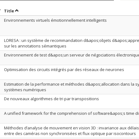
ort by date in ascending order
Sort by title in ascending order
Title
Environnements virtuels émotionnellement intelligents
LORESA : un système de recommandation d&apos;objets d&apos;appre
sur les annotations sémantiques
Environnement de test d&apos;un serveur de négociations électroniqu
Optimisation des circuits intégrés par des réseaux de neurones
Estimation de la performance et méthodes d&apos;allocation dans la 
systèmes numériques
De nouveaux algorithmes de tri par transpositions
A unified framework for the comprehension of software&apos;s time 
Méthodes d’analyse de mouvement en vision 3D : invariance aux délai
entre des caméras non synchronisées et flux optique par isocontours