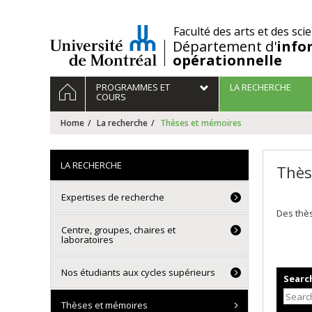
Passer
au
/
Faculté des arts et des sci
contenu
Département d'
info
opérationnelle
Navigation
HOME
PROGRAMMES ET
LA RECHERCHE
principale
COURS
Home
La recherche
Thèses et mémoires
LA RECHERCHE
Thès
Expertises de recherche
Des thès
Centre, groupes, chaires et
laboratoires
Nos étudiants aux cycles supérieurs
Search
Thèses et mémoires