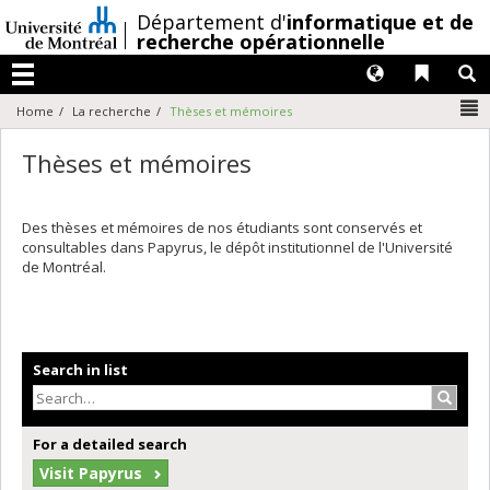
Passer
/
Département d'
informatique et de
au
recherche opérationnelle
contenu
Langues
Liens 
R
Menu
N
Home
La recherche
Thèses et mémoires
Thèses et mémoires
Des thèses et mémoires de nos étudiants sont conservés et
consultables dans Papyrus, le dépôt institutionnel de l'Université
de Montréal.
Search in list
Search
For a detailed search
Visit Papyrus