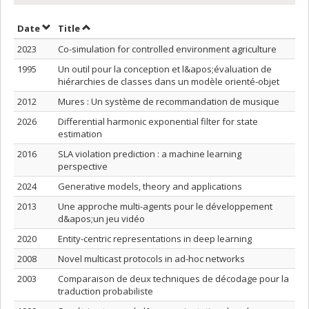
Sort by date in ascending order
Sort by title in ascending order
Date
Title
2023
Co-simulation for controlled environment agriculture
1995
Un outil pour la conception et l&apos;évaluation de
hiérarchies de classes dans un modèle orienté-objet
2012
Mures : Un système de recommandation de musique
2026
Differential harmonic exponential filter for state
estimation
2016
SLA violation prediction : a machine learning
perspective
2024
Generative models, theory and applications
2013
Une approche multi-agents pour le développement
d&apos;un jeu vidéo
2020
Entity-centric representations in deep learning
2008
Novel multicast protocols in ad-hoc networks
2003
Comparaison de deux techniques de décodage pour la
traduction probabiliste