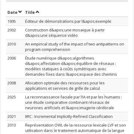
Sort by date in ascending order
Sort by title in ascending order
Date
Title
1995
Éditeur de démonstrations par l&apos;exemple
2002
Construction d&apos;une mosaïque à partir
d&apos;une séquence vidéo
2010
An empirical study of the impact of two antipatterns on
program comprehension
2006
Étude numérique d&apos;algorithmes
d&apos;affectation d&apos;équilibre de réseaux :
modèles statiques à coûts symétriques avec
demandes fixes dans l&apos;espace des chemins
2008
Allocation optimale des ressources pour les
applications et services de grille de calcul
2025
La reconnaissance faciale par l’IA et par les humains :
une étude comparative combinant réseaux de
neurones artificiels et l&apos;imagerie cérébrale
2021
IIRC : Incremental Implicitly-Refined Classification
2013
Représentation OWL de la ressource lexicale LVF et son
utilisation dans le traitement automatique de la langue