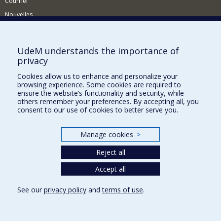
Courriel
Nouvelles
Activités
Comment soutenir le Département?
UdeM understands the importance of
privacy
BESOIN D'AIDE?
Cookies allow us to enhance and personalize your
Plan du site
browsing experience. Some cookies are required to
Signaler une erreur
ensure the website’s functionality and security, while
others remember your preferences. By accepting all, you
Accessibilité
consent to our use of cookies to better serve you.
FACULTÉ DES ARTS ET DES SCIENCES
Manage cookies
>
Nos départements et écoles
Reject all
Nos centres d'études
Nos programmes et cours
Accept all
See our
privacy policy
and
terms of use
.
Privacy
Terms of use