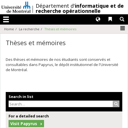
Passer
/
Département d'
informatique et de
au
recherche opérationnelle
contenu
Langues
Liens 
R
Menu
N
Home
La recherche
Thèses et mémoires
Thèses et mémoires
Des thèses et mémoires de nos étudiants sont conservés et
consultables dans Papyrus, le dépôt institutionnel de l'Université
de Montréal.
Search in list
Search
For a detailed search
Visit Papyrus