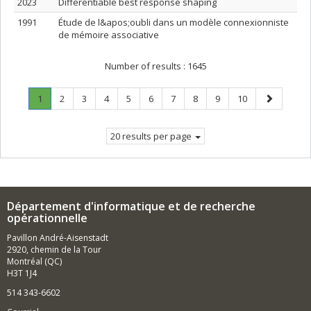
2023
Differentiable best response shaping
1991
Étude de l&apos;oubli dans un modèle connexionniste
de mémoire associative
Number of results :
1645
Page
.
Page
Page
Page
Page
Page
Page
Page
Page
Page
Next
1
2
3
4
5
6
7
8
9
10
Current
page
page.
20 results per page
Département d'informatique et de recherche
opérationnelle
Pavillon André-Aisenstadt
2920, chemin de la Tour
Montréal (QC)
H3T 1J4
514 343-6602