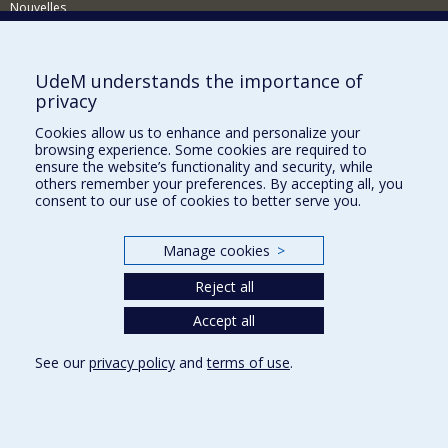
Nouvelles
Activités
Comment soutenir le Département?
UdeM understands the importance of
privacy
BESOIN D'AIDE?
Cookies allow us to enhance and personalize your
Plan du site
browsing experience. Some cookies are required to
Signaler une erreur
ensure the website’s functionality and security, while
others remember your preferences. By accepting all, you
Accessibilité
consent to our use of cookies to better serve you.
FACULTÉ DES ARTS ET DES SCIENCES
Manage cookies
>
Nos départements et écoles
Reject all
Nos centres d'études
Nos programmes et cours
Accept all
See our
privacy policy
and
terms of use
.
Privacy
Terms of use
Cookie Settings