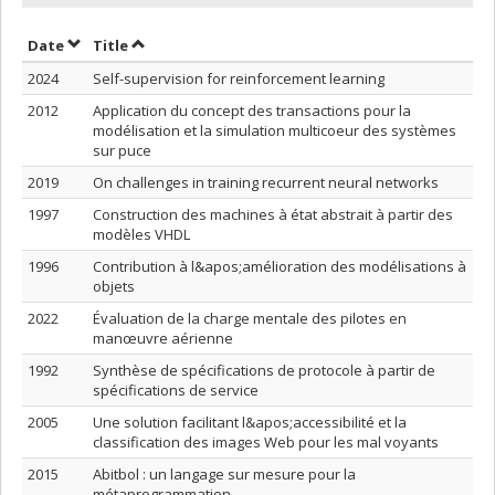
Sort by date in ascending order
Sort by title in ascending order
Date
Title
2024
Self-supervision for reinforcement learning
2012
Application du concept des transactions pour la
modélisation et la simulation multicoeur des systèmes
sur puce
2019
On challenges in training recurrent neural networks
1997
Construction des machines à état abstrait à partir des
modèles VHDL
1996
Contribution à l&apos;amélioration des modélisations à
objets
2022
Évaluation de la charge mentale des pilotes en
manœuvre aérienne
1992
Synthèse de spécifications de protocole à partir de
spécifications de service
2005
Une solution facilitant l&apos;accessibilité et la
classification des images Web pour les mal voyants
2015
Abitbol : un langage sur mesure pour la
métaprogrammation