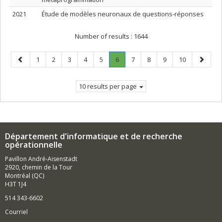
2021
Étude de modèles neuronaux de questions-réponses
Number of results :
1644
Previous
Page
Page
Page
Page
Page
Page
.
Page
Page
Page
Page
Next
1
2
3
4
5
6
7
8
9
10
page
Current
page
page.
10 results per page
Département d'informatique et de recherche
opérationnelle
Pavillon André-Aisenstadt
2920, chemin de la Tour
Montréal (QC)
H3T 1J4
514 343-6602
Courriel