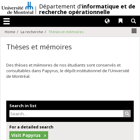
Passer
/
Département d'
informatique et de
au
recherche opérationnelle
contenu
Langues
Liens 
R
Menu
N
Home
La recherche
Thèses et mémoires
Thèses et mémoires
Des thèses et mémoires de nos étudiants sont conservés et
consultables dans Papyrus, le dépôt institutionnel de l'Université
de Montréal.
Search in list
Search
For a detailed search
Visit Papyrus