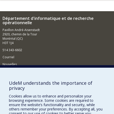
Département d'informatique et de recherche
opérationnelle
Pavillon André-Aisenstadt
2920, chemin de la Tour
Montréal (QC)
H3T 1J4
514 343-6602
Courriel
Nouvelles
Activités
Comment soutenir le Département?
UdeM understands the importance of
privacy
BESOIN D'AIDE?
Cookies allow us to enhance and personalize your
Plan du site
browsing experience. Some cookies are required to
Signaler une erreur
ensure the website’s functionality and security, while
others remember your preferences. By accepting all, you
Accessibilité
consent to our use of cookies to better serve you.