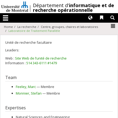
Passer
/
Département d'
informatique et de
au
recherche opérationnelle
contenu
Langues
Liens 
R
Menu
N
Home
La recherche
Centre, groupes, chaires et laboratoires
Laboratoire de Traitement Parallèle
Unité de recherche facultaire
Leaders:
Web :
Site Web de l’unité de recherche
Information :
514 343-6111 #1479
Team
Feeley
, Marc
— Membre
Monnier
, Stefan
— Membre
Expertises
Natural Sciences and Engineering