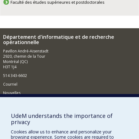
Faculté des études supérieures et postdoctorales
Département d'informatique et de recherche
opérationnelle
Pavillon André-Aisenstadt
2920, chemin de la Tour
Montréal (QC)
H3T 1J4
514 343-6602
Courriel
Nouvelles
Activités
Comment soutenir le Département?
UdeM understands the importance of
privacy
BESOIN D'AIDE?
Cookies allow us to enhance and personalize your
Plan du site
browsing experience. Some cookies are required to