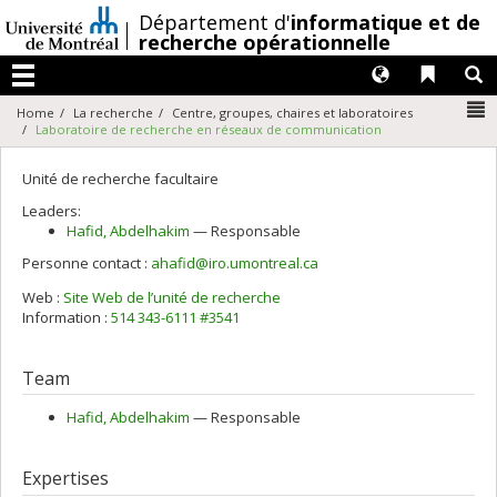
Passer
/
Département d'
informatique et de
au
recherche opérationnelle
contenu
Langues
Liens 
R
Menu
N
Home
La recherche
Centre, groupes, chaires et laboratoires
Laboratoire de recherche en réseaux de communication
Unité de recherche facultaire
Leaders:
Hafid
, Abdelhakim
— Responsable
Personne contact :
ahafid@iro.umontreal.ca
Web :
Site Web de l’unité de recherche
Information :
514 343-6111 #3541
Team
Hafid
, Abdelhakim
— Responsable
Expertises