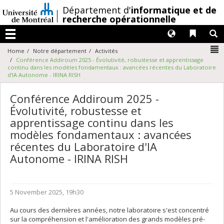
Passer
/
Département d'
informatique et de
au
recherche opérationnelle
contenu
Langues
Liens 
R
Menu
N
Home
Notre département
Activités
Conférence Addiroum 2025 - Évolutivité, robustesse et apprentissage
continu dans les modèles fondamentaux : avancées récentes du Laboratoire
d'IA Autonome - IRINA RISH
Conférence Addiroum 2025 -
Évolutivité, robustesse et
apprentissage continu dans les
modèles fondamentaux : avancées
récentes du Laboratoire d'IA
Autonome - IRINA RISH
5 November 2025, 19h30
Au cours des dernières années, notre laboratoire s'est concentré
sur la compréhension et l'amélioration des grands modèles pré-