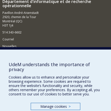
Département d'informatique et de recherche
opérationnelle
Pavillon André-Aisenstadt
2920, chemin de la Tour
Montréal (QC)
H3T 1J4
514 343-6602
Courriel
Nouvelles
Activités
Comment soutenir le Département?
UdeM understands the importance of
privacy
BESOIN D'AIDE?
Cookies allow us to enhance and personalize your
Plan du site
browsing experience. Some cookies are required to
Signaler une erreur
ensure the website’s functionality and security, while
others remember your preferences. By accepting all, you
Accessibilité
consent to our use of cookies to better serve you.
FACULTÉ DES ARTS ET DES SCIENCES
Manage cookies
>
Nos départements et écoles