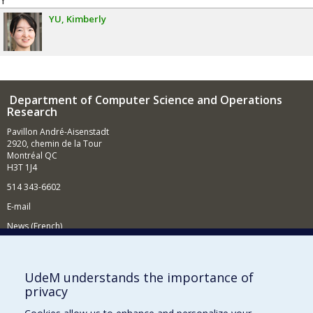
YU
Kimberly
Department of Computer Science and Operations
Research
Pavillon André-Aisenstadt
2920, chemin de la Tour
Montréal QC
H3T 1J4
514 343-6602
E-mail
News (French)
Activities (French)
Supporting the Department
UdeM understands the importance of
privacy
NEED HELP?