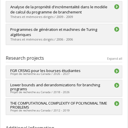
Graduate :
Elias, Yara
Analyse de la propriété d'incrémentalité dans le modèle
Cycle :
Master's
de calcul du programme de branchement
Grade :
M. Sc.
Thèses et mémoires dirigés / 2009 - 2009
Lien vers le document dans Papyrus
Graduate :
Pouliot, David
Programmes de génération et machines de Turing
Cycle :
Master's
algébriques
Grade :
M. Sc.
Thèses et mémoires dirigés / 2006 - 2006
Lien vers le document dans Papyrus
Graduate :
Pilette, Simon
Cycle :
Master's
Research projects
Expand all
Grade :
M. Sc.
Lien vers le document dans Papyrus
FGR CRSNG pour les bourses étudiantes
Projet de recherche au Canada / 2026 - 2027
Lead researcher :
Lower bounds and derandomizations for branching
Pierre McKenzie
programs
Funding sources:
CRSNG/Conseil de recherches en sciences
Projet de recherche au Canada / 2018 - 2026
naturelles et génie du Canada (CRSNG)
Grant programs:
PVXXXXXX-FGR - Subvention de recherche
Lead researcher :
THE COMPUTATIONAL COMPLEXITY OF POLYNOMIAL TIME
Pierre McKenzie
institutionnelle
PROBLEMS
Funding sources:
CRSNG/Conseil de recherches en sciences
Projet de recherche au Canada / 2012 - 2019
naturelles et génie du Canada (CRSNG)
Grant programs:
PVX20965-(RGP) Programme de subvention à
Lead researcher :
Pierre McKenzie
la découverte individuelle ou de groupe
Funding sources:
CRSNG/Conseil de recherches en sciences
Additional Information