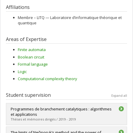
Affiliations
Membre –
LITQ — Laboratoire d’informatique théorique et
quantique
Areas of Expertise
Finite automata
Boolean circuit
Formal language
Logic
Computational complexity theory
Student supervision
Expand all
Programmes de branchement catalytiques : algorithmes
et applications
Thèses et mémoires dirigés / 2019 - 2019
Graduate :
Côté, Hugo
The limits of Nečiporuk’s method and the power of