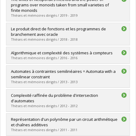
Cycle :
Master's
programs over monoids taken from small varieties of
Grade :
M. Sc.
finite monoids
Lien vers le document dans Papyrus
Thèses et mémoires dirigés / 2019 - 2019
Graduate :
Grosshans, Nathan
Le produit direct de fonctions et les programmes de
Cycle :
Doctoral
branchement avec oracle
Grade :
Ph. D.
Thèses et mémoires dirigés / 2018 - 2018
Lien vers le document dans Papyrus
Graduate :
Lavoie, Martin
Algorithmique et complexité des systèmes à compteurs
Cycle :
Master's
Thèses et mémoires dirigés / 2016 - 2016
Grade :
M. Sc.
Lien vers le document dans Papyrus
Graduate :
Blondin, Michael
Automates à contraintes semilinéaires = Automata with a
Cycle :
Doctoral
semilinear constraint
Grade :
Ph. D.
Thèses et mémoires dirigés / 2013 - 2013
Lien vers le document dans Papyrus
Graduate :
Cadilhac, Michaël
Complexité raffinée du problème d'intersection
Cycle :
Doctoral
d'automates
Grade :
Ph. D.
Thèses et mémoires dirigés / 2012 - 2012
Lien vers le document dans Papyrus
Graduate :
Blondin, Michael
Représentation d'un polynôme par un circuit arithmétique
Cycle :
Master's
et chaînes additives
Grade :
M. Sc.
Thèses et mémoires dirigés / 2011 - 2011
Lien vers le document dans Papyrus