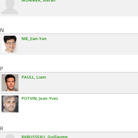
MONNIER
Stefan
N
NIE
Jian-Yun
P
PAULL
Liam
POTVIN
Jean-Yves
R
RABUSSEAU
Guillaume