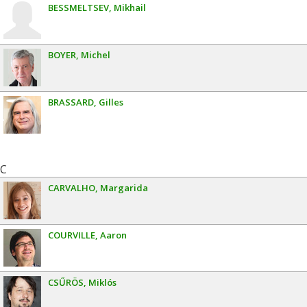
BESSMELTSEV
Mikhail
BOYER
Michel
BRASSARD
Gilles
C
CARVALHO
Margarida
COURVILLE
Aaron
CSŰRÖS
Miklós