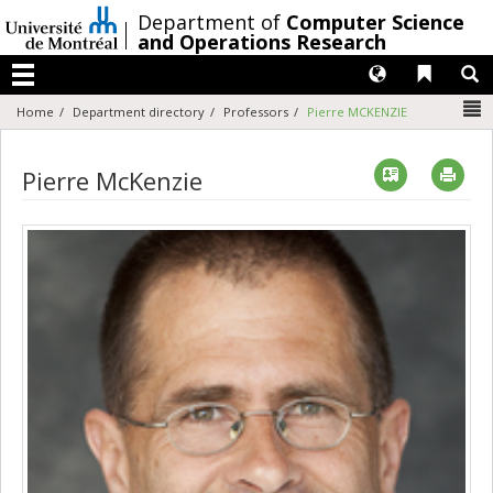
Passer
/
Department of
Computer Science
au
and Operations Research
contenu
Langues
Liens 
R
Menu
N
Home
Department directory
Professors
Pierre MCKENZIE
Vcard
Imp
Pierre McKenzie