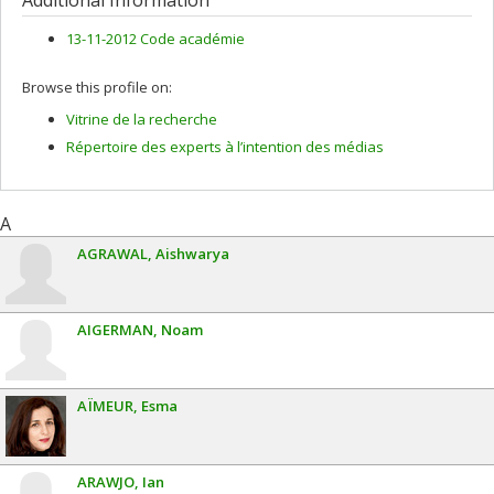
naturelles et génie du Canada (CRSNG)
Grant programs:
PVX20965-(RGP) Programme de subvention à
13-11-2012 Code académie
la découverte individuelle ou de groupe
Browse this profile on:
Vitrine de la recherche
Répertoire des experts à l’intention des médias
A
AGRAWAL
Aishwarya
AIGERMAN
Noam
AÏMEUR
Esma
ARAWJO
Ian