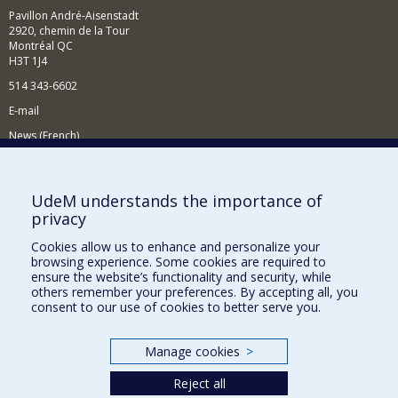
Pavillon André-Aisenstadt
2920, chemin de la Tour
Montréal QC
H3T 1J4
514 343-6602
E-mail
News (French)
Activities (French)
Supporting the Department
UdeM understands the importance of
privacy
NEED HELP?
Cookies allow us to enhance and personalize your
Site map
browsing experience. Some cookies are required to
Report a problem
ensure the website’s functionality and security, while
others remember your preferences. By accepting all, you
Accessibility
consent to our use of cookies to better serve you.
FACULTY OF ARTS AND SCIENCE
Manage cookies
>
Our Departments and Schools
Reject all
Our Centres