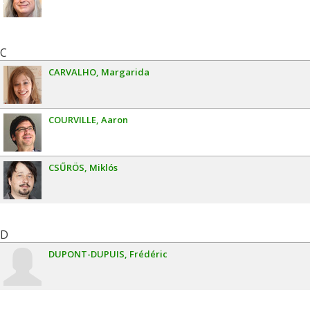
C
CARVALHO
Margarida
COURVILLE
Aaron
CSŰRÖS
Miklós
D
DUPONT-DUPUIS
Frédéric