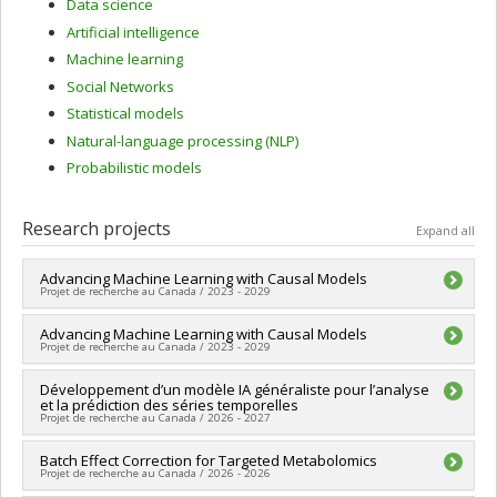
Data science
Artificial intelligence
Machine learning
Social Networks
Statistical models
Natural-language processing (NLP)
Probabilistic models
Research projects
Expand all
Advancing Machine Learning with Causal Models
Projet de recherche au Canada / 2023 - 2029
Lead researcher :
Advancing Machine Learning with Causal Models
Dhanya Sridhar
Projet de recherche au Canada / 2023 - 2029
Funding sources:
CRSNG/Conseil de recherches en sciences
naturelles et génie du Canada (CRSNG)
Lead researcher :
Développement d’un modèle IA généraliste pour l’analyse
Dhanya Sridhar
Grant programs:
PVX20965-(RGP) Programme de subvention à
et la prédiction des séries temporelles
Funding sources:
CRSNG/Conseil de recherches en sciences
la découverte individuelle ou de groupe
Projet de recherche au Canada / 2026 - 2027
naturelles et génie du Canada (CRSNG)
Grant programs:
PVXXXXXX-(DGECR) Tremplin vers la
Lead researcher :
Batch Effect Correction for Targeted Metabolomics
Dhanya Sridhar
découverte
Projet de recherche au Canada / 2026 - 2026
Funding sources:
MITACS Inc.