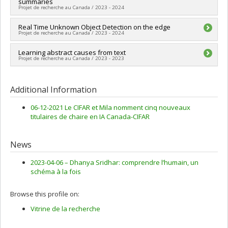
summaries
Grant programs:
PVXXXXXX-Stage Accélération Québec -
Projet de recherche au Canada / 2023 - 2024
MITACS
Lead researcher :
Real Time Unknown Object Detection on the edge
Dhanya Sridhar
Projet de recherche au Canada / 2023 - 2024
Funding sources:
MITACS Inc.
Grant programs:
PVXXXXXX-Stage Accélération Québec -
Lead researcher :
Learning abstract causes from text
Dhanya Sridhar
MITACS
Projet de recherche au Canada / 2023 - 2023
Funding sources:
MITACS Inc.
Grant programs:
PVXXXXXX-Stage Accélération Québec -
Lead researcher :
Dhanya Sridhar
MITACS
Funding sources:
MITACS Inc.
Additional Information
Grant programs:
PVXXXXXX-Stage Accélération Québec -
MITACS
06-12-2021 Le CIFAR et Mila nomment cinq nouveaux
titulaires de chaire en IA Canada-CIFAR
News
2023-04-06 –
Dhanya Sridhar: comprendre l’humain, un
schéma à la fois
Browse this profile on:
Vitrine de la recherche