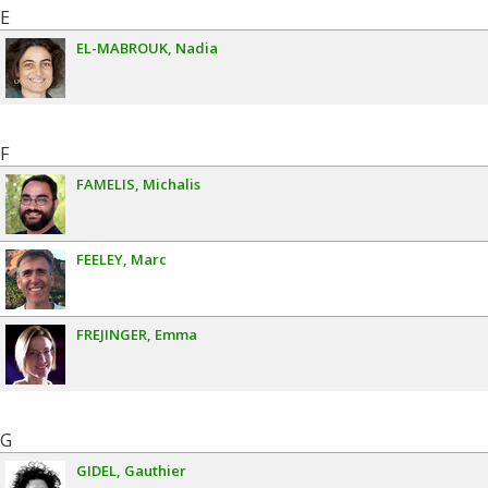
E
EL-MABROUK
Nadia
F
FAMELIS
Michalis
FEELEY
Marc
FREJINGER
Emma
G
GIDEL
Gauthier