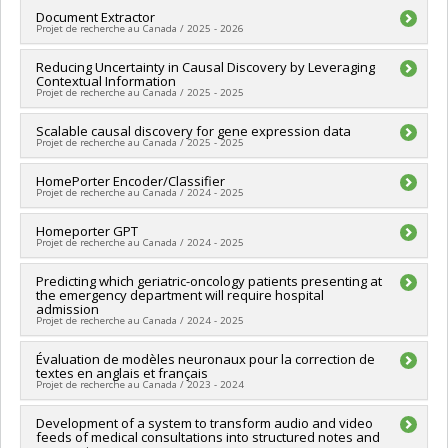
Grant programs:
PVXXXXXX-Stage Accélération Québec -
Lead researcher :
Document Extractor
Dhanya Sridhar
MITACS
Projet de recherche au Canada / 2025 - 2026
Funding sources:
MITACS Inc.
Grant programs:
PVXXXXXX-Stage Accélération Québec -
Funding sources:
Reducing Uncertainty in Causal Discovery by Leveraging
MITACS Inc.
MITACS
Contextual Information
Grant programs:
PVXXXXXX-Stage Accélération Québec -
Projet de recherche au Canada / 2025 - 2025
MITACS
Lead researcher :
Scalable causal discovery for gene expression data
Dhanya Sridhar
Projet de recherche au Canada / 2025 - 2025
Funding sources:
MITACS Inc.
Grant programs:
PVXXXXXX-Stage Accélération Québec -
Lead researcher :
HomePorter Encoder/Classifier
Dhanya Sridhar
MITACS
Projet de recherche au Canada / 2024 - 2025
Funding sources:
MITACS Inc.
Grant programs:
PVXXXXXX-Stage Accélération Québec -
Lead researcher :
Homeporter GPT
Dhanya Sridhar
MITACS
Projet de recherche au Canada / 2024 - 2025
Funding sources:
MITACS Inc.
Grant programs:
PVXXXXXX-Stage Accélération Québec -
Lead researcher :
Predicting which geriatric-oncology patients presenting at
Dhanya Sridhar
MITACS
the emergency department will require hospital
Funding sources:
MITACS Inc.
admission
Grant programs:
PVXXXXXX-Stage Accélération Québec -
Projet de recherche au Canada / 2024 - 2025
MITACS
Funding sources:
Évaluation de modèles neuronaux pour la correction de
MITACS Inc.
textes en anglais et français
Grant programs:
PVXXXXXX-Stage Accélération Québec -
Projet de recherche au Canada / 2023 - 2024
MITACS
Lead researcher :
Development of a system to transform audio and video
Dhanya Sridhar
feeds of medical consultations into structured notes and
Funding sources:
MITACS Inc.