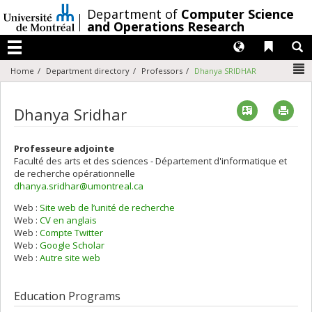
Passer
/
Department of
Computer Science
au
and Operations Research
contenu
Langues
Liens 
R
Menu
N
Home
Department directory
Professors
Dhanya SRIDHAR
Vcard
Imp
Dhanya Sridhar
Professeure adjointe
Faculté des arts et des sciences - Département d'informatique et
de recherche opérationnelle
dhanya.sridhar@umontreal.ca
Web :
Site web de l’unité de recherche
Web :
CV en anglais
Web :
Compte Twitter
Web :
Google Scholar
Web :
Autre site web
Education Programs