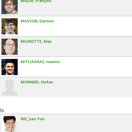
MAJOR
François
MASSON
Damien
MIGNOTTE
Max
MITLIAGKAS
Ioannis
MONNIER
Stefan
N
NIE
Jian-Yun