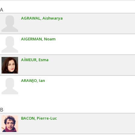
A
AGRAWAL
Aishwarya
AIGERMAN
Noam
AÏMEUR
Esma
ARAWJO
Ian
B
BACON
Pierre-Luc