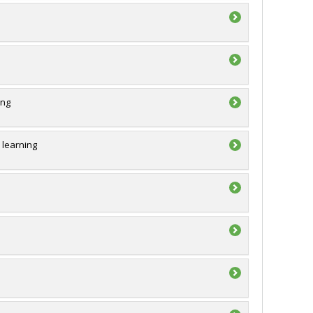
ing
 learning