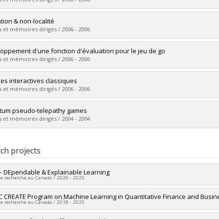
 :
Ph. D.
vers le document dans Papyrus
uate :
Broadbent, Anne Lise
ation & non-localité
 :
Doctoral
 et mémoires dirigés / 2006 - 2006
 :
Ph. D.
vers le document dans Papyrus
uate :
Méthot, André Allan
oppement d'une fonction d'évaluation pour le jeu de go
 :
Doctoral
 et mémoires dirigés / 2006 - 2006
 :
Ph. D.
vers le document dans Papyrus
uate :
Rainy, Jeffrey
es interactives classiques
 :
Master's
 et mémoires dirigés / 2006 - 2006
 :
M. Sc.
vers le document dans Papyrus
uate :
Blier, Hugue
tum pseudo-telepathy games
 :
Master's
 et mémoires dirigés / 2004 - 2004
 :
M. Sc.
vers le document dans Papyrus
uate :
Broadbent, Anne Lise
 :
Master's
ch projects
 :
M. Sc.
vers le document dans Papyrus
– DEpendable & Explainable Learning
de recherche au Canada / 2020 - 2025
researcher :
 CREATE Program on Machine Learning in Quantitative Finance and Busine
François Laviolette
de recherche au Canada / 2018 - 2025
searchers :
Alain Tapp
,
Liam Paull
ng sources:
CRIAQ/Consortium de recherche et d'innovation en aérospati