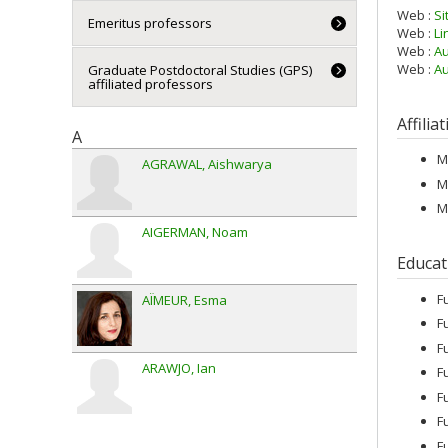
Web :
Si
Emeritus professors
Web :
Li
Web :
Au
Web :
Au
Graduate Postdoctoral Studies (GPS)
affiliated professors
Affilia
A
M
AGRAWAL
Aishwarya
M
M
AIGERMAN
Noam
Educat
F
AÏMEUR
Esma
F
F
ARAWJO
Ian
F
F
F
F