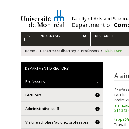
Passer
au
contenu
/
Faculty of Arts and Science
Department of
Comp
Navigation
HOME
PROGRAMS
RESEARCH
principale
Home
Department directory
Professors
Alain TAPP
DEPARTMENT DIRECTORY
Alai
Professors
Profess
Faculté 
Lecturers
André-A
alain.t
Administrative staff
514 343
tappa@i
Visiting scholars/adjunct professors
Courri
Travail 1