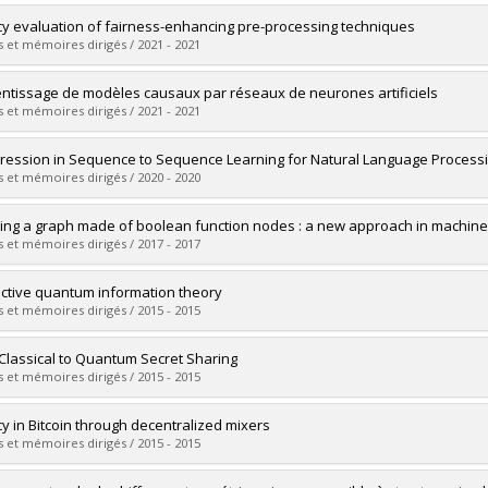
vers le document dans Papyrus
uate :
Beland-Leblanc, Samuel
cy evaluation of fairness-enhancing pre-processing techniques
 :
Master's
 et mémoires dirigés / 2021 - 2021
 :
M. Sc.
vers le document dans Papyrus
uate :
Taillandier, Jean-Christophe
ntissage de modèles causaux par réseaux de neurones artificiels
 :
Master's
 et mémoires dirigés / 2021 - 2021
 :
M. Sc.
vers le document dans Papyrus
uate :
Brouillard, Philippe
ession in Sequence to Sequence Learning for Natural Language Process
 :
Master's
 et mémoires dirigés / 2020 - 2020
 :
M. Sc.
vers le document dans Papyrus
uate :
Prato, Gabriele
ing a graph made of boolean function nodes : a new approach in machine
 :
Master's
 et mémoires dirigés / 2017 - 2017
 :
M. Sc.
vers le document dans Papyrus
uate :
Mokaddem, Mouna
active quantum information theory
 :
Master's
 et mémoires dirigés / 2015 - 2015
 :
M. Sc.
vers le document dans Papyrus
uate :
Touchette, Dave
Classical to Quantum Secret Sharing
 :
Doctoral
 et mémoires dirigés / 2015 - 2015
 :
Ph. D.
vers le document dans Papyrus
uate :
Chouha, Paul-Robert
cy in Bitcoin through decentralized mixers
 :
Master's
 et mémoires dirigés / 2015 - 2015
 :
M. Sc.
vers le document dans Papyrus