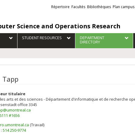
Liens
Répertoire
Facultés
Bibliothèques
Plan campus
externes
uter Science and Operations Research
STUDENT RESOURCES
DEPARTMENT
DIRECTORY
n Tapp
eur titulaire
des arts et des sciences - Département d'informatique et de recherche op
isenstadt
office 3345
app@umontreal.ca
-6111 #1656
ro.umontreal.ca
(Travail)
els
 :
514 250-9774