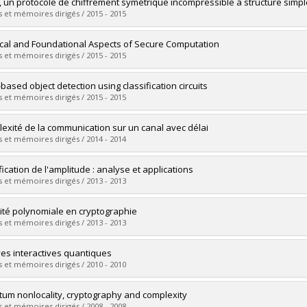
uate :
Coutu, Olivier
 un protocole de chiffrement symétrique incompressible à structure simpl
 :
Master's
 et mémoires dirigés / 2015 - 2015
 :
M. Sc.
vers le document dans Papyrus
uate :
Baril-Robichaud, Patrick
ical and Foundational Aspects of Secure Computation
 :
Master's
 et mémoires dirigés / 2015 - 2015
 :
M. Sc.
vers le document dans Papyrus
uate :
Ranellucci, Samuel
based object detection using classification circuits
 :
Doctoral
 et mémoires dirigés / 2015 - 2015
 :
Ph. D.
vers le document dans Papyrus
uate :
Fu, Min
exité de la communication sur un canal avec délai
 :
Master's
 et mémoires dirigés / 2014 - 2014
 :
M. Sc.
vers le document dans Papyrus
uate :
Lapointe, Rébecca
fication de l'amplitude : analyse et applications
 :
Master's
 et mémoires dirigés / 2013 - 2013
 :
M. Sc.
vers le document dans Papyrus
uate :
Lamontagne, Philippe
ité polynomiale en cryptographie
 :
Master's
 et mémoires dirigés / 2013 - 2013
 :
M. Sc.
vers le document dans Papyrus
uate :
Fiedler, Heinz
es interactives quantiques
 :
Master's
 et mémoires dirigés / 2010 - 2010
 :
M. Sc.
vers le document dans Papyrus
uate :
Blier, Hugue
um nonlocality, cryptography and complexity
 :
Doctoral
 et mémoires dirigés / 2008 - 2008