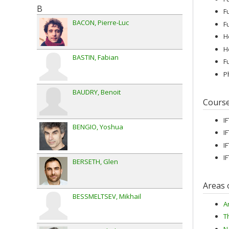
B
F
BACON
Pierre-Luc
F
H
H
BASTIN
Fabian
F
P
BAUDRY
Benoit
Cours
I
BENGIO
Yoshua
I
I
I
BERSETH
Glen
Areas 
BESSMELTSEV
Mikhail
Ar
T
N