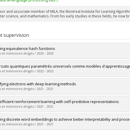
sor and associate member of MILA, the Montreal Institute for Learning Algorithm
r science, and mathematics. From his early studies in these fields, he now bring
t supervision
ing equivalence hash functions
 et mémoires dirigés / 2025 - 2025
uate :
Duchesneau, Mathieu
ircuits quantiques paramétrés universels comme modèles d'apprentissa
 :
Doctoral
 et mémoires dirigés / 2022 - 2022
 :
Ph. D.
vers le document dans Papyrus
uate :
Williams, Andrew
ifying electrons with deep learning methods
 :
Master's
 et mémoires dirigés / 2021 - 2021
 :
M. Sc.
vers le document dans Papyrus
uate :
Kahya, Emre Onur
efficient reinforcement learning with self-predictive representations
 :
Master's
 et mémoires dirigés / 2021 - 2021
 :
M. Sc.
vers le document dans Papyrus
uate :
Schwarzer, Max
ing discrete word embeddings to achieve better interpretability and proces
 :
Master's
 et mémoires dirigés / 2021 - 2021
 :
M. Sc.