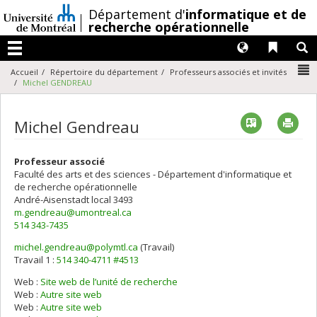
Passer
/
Département d'
informatique et de
au
recherche opérationnelle
contenu
Langues
Liens 
R
Menu
N
Accueil
Répertoire du département
Professeurs associés et invités
Michel GENDREAU
Vcard
Imp
Michel Gendreau
Professeur associé
Faculté des arts et des sciences - Département d'informatique et
de recherche opérationnelle
André-Aisenstadt
local 3493
m.gendreau@umontreal.ca
514 343-7435
michel.gendreau@polymtl.ca
(Travail)
Courriels
Travail 1 :
514 340-4711 #4513
Web :
Site web de l’unité de recherche
Web :
Autre site web
Web :
Autre site web