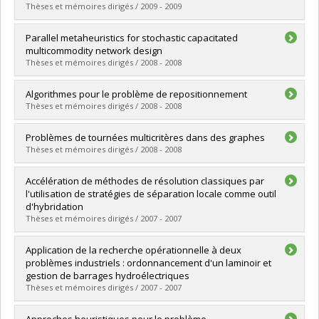
Diplôme obtenu :
Ph. D.
Thèses et mémoires dirigés / 2009 - 2009
Lien vers le document dans Papyrus
Diplômé(e) :
Ouzineb, Mohamed
Parallel metaheuristics for stochastic capacitated
Cycle :
Doctorat
multicommodity network design
Diplôme obtenu :
Ph. D.
Thèses et mémoires dirigés / 2008 - 2008
Lien vers le document dans Papyrus
Diplômé(e) :
Fu, Xiaorui
Algorithmes pour le problème de repositionnement
Cycle :
Maîtrise
Thèses et mémoires dirigés / 2008 - 2008
Diplôme obtenu :
M. Sc.
Lien vers le document dans Papyrus
Diplômé(e) :
Bordenave, Charles
Problèmes de tournées multicritères dans des graphes
Cycle :
Doctorat
Thèses et mémoires dirigés / 2008 - 2008
Diplôme obtenu :
Ph. D.
Lien vers le document dans Papyrus
Diplômé(e) :
Bérubé, Jean-François
Accélération de méthodes de résolution classiques par
Cycle :
Doctorat
l'utilisation de stratégies de séparation locale comme outil
Diplôme obtenu :
Ph. D.
d'hybridation
Lien vers le document dans Papyrus
Thèses et mémoires dirigés / 2007 - 2007
Diplômé(e) :
Rei, Walter
Application de la recherche opérationnelle à deux
Cycle :
Doctorat
problèmes industriels : ordonnancement d'un laminoir et
Diplôme obtenu :
Ph. D.
gestion de barrages hydroélectriques
Lien vers le document dans Papyrus
Thèses et mémoires dirigés / 2007 - 2007
Diplômé(e) :
De Ladurantaye, Daniel
Approches heuristiques pour le problème