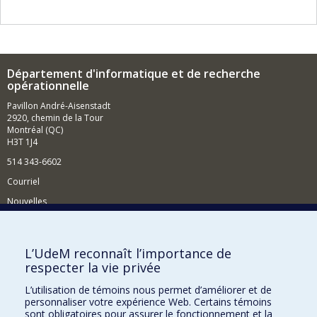
Département d'informatique et de recherche
opérationnelle
Pavillon André-Aisenstadt
2920, chemin de la Tour
Montréal (QC)
H3T 1J4
514 343-6602
Courriel
Nouvelles
Activités
Comment soutenir le Département?
L’UdeM reconnaît l’importance de
respecter la vie privée
BESOIN D'AIDE?
L’utilisation de témoins nous permet d’améliorer et de
Plan du site
personnaliser votre expérience Web. Certains témoins
Signaler une erreur
sont obligatoires pour assurer le fonctionnement et la