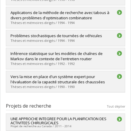
Diplômé(e) :
Brunet, Jean-Sébastien
Applications de la méthode de recherche avec tabous à
Cycle :
Maîtrise
divers problèmes d'optimisation combinatoire
Diplôme obtenu :
M. Sc.
Thèses et mémoires dirigés / 1994 - 1994
Lien vers le document dans Papyrus
Diplômé(e) :
Soriano, Patrick
Problèmes stochastiques de tournées de véhicules
Cycle :
Doctorat
Thèses et mémoires dirigés / 1994 - 1994
Diplôme obtenu :
Ph. D.
Lien vers le document dans Papyrus
Diplômé(e) :
Séguin, René
Inférence statistique sur les modèles de chaînes de
Cycle :
Doctorat
Markov dans le contexte de l'entretien routier
Diplôme obtenu :
Ph. D.
Thèses et mémoires dirigés / 1992 - 1992
Lien vers le document dans Papyrus
Diplômé(e) :
Harel, François
Vers la mise en place d'un système expert pour
Cycle :
Maîtrise
l'évaluation de la capacité structurale des chaussées
Diplôme obtenu :
M. Sc.
Thèses et mémoires dirigés / 1990 - 1990
Lien vers le document dans Papyrus
Diplômé(e) :
Ferrero, Daniel
Cycle :
Maîtrise
Projets de recherche
Tout déplier
Diplôme obtenu :
M. Sc.
Lien vers le document dans Papyrus
UNE APPROCHE INTEGREE POUR LA PLANIFICATION DES
ACTIVITEES CHIRURGICALES
Projet de recherche au Canada / 2011 - 2014