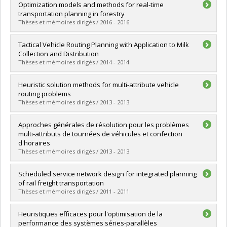
Diplômé(e) :
Salavati-Khoshghalb, Majid
Optimization models and methods for real-time
Cycle :
Doctorat
transportation planning in forestry
Diplôme obtenu :
Ph. D.
Thèses et mémoires dirigés / 2016 - 2016
Lien vers le document dans Papyrus
Diplômé(e) :
Amrouss, Amine
Tactical Vehicle Routing Planning with Application to Milk
Cycle :
Doctorat
Collection and Distribution
Diplôme obtenu :
Ph. D.
Thèses et mémoires dirigés / 2014 - 2014
Lien vers le document dans Papyrus
Diplômé(e) :
Dayarian, Iman
Heuristic solution methods for multi-attribute vehicle
Cycle :
Doctorat
routing problems
Diplôme obtenu :
Ph. D.
Thèses et mémoires dirigés / 2013 - 2013
Lien vers le document dans Papyrus
Diplômé(e) :
Rahimi Vahed, Alireza
Approches générales de résolution pour les problèmes
Cycle :
Doctorat
multi-attributs de tournées de véhicules et confection
Diplôme obtenu :
Ph. D.
d'horaires
Lien vers le document dans Papyrus
Thèses et mémoires dirigés / 2013 - 2013
Diplômé(e) :
Vidal, Thibaut
Scheduled service network design for integrated planning
Cycle :
Doctorat
of rail freight transportation
Diplôme obtenu :
Ph. D.
Thèses et mémoires dirigés / 2011 - 2011
Lien vers le document dans Papyrus
Diplômé(e) :
Zhu, Endong
Heuristiques efficaces pour l'optimisation de la
Cycle :
Doctorat
performance des systèmes séries-parallèles