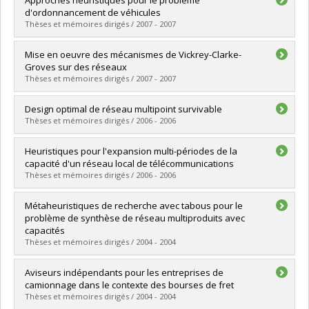
Cycle :
Doctorat
d'ordonnancement de véhicules
Diplôme obtenu :
Ph. D.
Thèses et mémoires dirigés / 2007 - 2007
Lien vers le document dans Papyrus
Diplômé(e) :
Craciunas, Dumitru Silviu
Mise en oeuvre des mécanismes de Vickrey-Clarke-
Cycle :
Maîtrise
Groves sur des réseaux
Diplôme obtenu :
M. Sc.
Thèses et mémoires dirigés / 2007 - 2007
Lien vers le document dans Papyrus
Diplômé(e) :
Lannez, Sébastien
Design optimal de réseau multipoint survivable
Cycle :
Maîtrise
Thèses et mémoires dirigés / 2006 - 2006
Diplôme obtenu :
M. Sc.
Lien vers le document dans Papyrus
Diplômé(e) :
Ould Ebede, Mohamed
Heuristiques pour l'expansion multi-périodes de la
Cycle :
Maîtrise
capacité d'un réseau local de télécommunications
Diplôme obtenu :
M. Sc.
Thèses et mémoires dirigés / 2006 - 2006
Lien vers le document dans Papyrus
Diplômé(e) :
Kouassi, Roxane
Métaheuristiques de recherche avec tabous pour le
Cycle :
Maîtrise
problème de synthèse de réseau multiproduits avec
Diplôme obtenu :
M. Sc.
capacités
Lien vers le document dans Papyrus
Thèses et mémoires dirigés / 2004 - 2004
Diplômé(e) :
Ghamlouche, Ilfat
Aviseurs indépendants pour les entreprises de
Cycle :
Doctorat
camionnage dans le contexte des bourses de fret
Diplôme obtenu :
Ph. D.
Thèses et mémoires dirigés / 2004 - 2004
Lien vers le document dans Papyrus