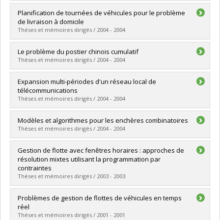
Diplômé(e) :
Ghita, Stela
Planification de tournées de véhicules pour le problème
Cycle :
Maîtrise
de livraison à domicile
Diplôme obtenu :
M. Sc.
Thèses et mémoires dirigés / 2004 - 2004
Lien vers le document dans Papyrus
Diplômé(e) :
Azi, Nabila
Le problème du postier chinois cumulatif
Cycle :
Maîtrise
Thèses et mémoires dirigés / 2004 - 2004
Diplôme obtenu :
M. Sc.
Lien vers le document dans Papyrus
Diplômé(e) :
Omme, Nikolaj van
Expansion multi-périodes d'un réseau local de
Cycle :
Maîtrise
télécommunications
Diplôme obtenu :
M. Sc.
Thèses et mémoires dirigés / 2004 - 2004
Lien vers le document dans Papyrus
Diplômé(e) :
Smires, Ali
Modèles et algorithmes pour les enchères combinatoires
Cycle :
Maîtrise
Thèses et mémoires dirigés / 2004 - 2004
Diplôme obtenu :
M. Sc.
Lien vers le document dans Papyrus
Diplômé(e) :
Abrache, Jawad
Gestion de flotte avec fenêtres horaires : approches de
Cycle :
Doctorat
résolution mixtes utilisant la programmation par
Diplôme obtenu :
Ph. D.
contraintes
Lien vers le document dans Papyrus
Thèses et mémoires dirigés / 2003 - 2003
Diplômé(e) :
Rousseau, Louis-Martin
Problèmes de gestion de flottes de véhicules en temps
Cycle :
Doctorat
réel
Diplôme obtenu :
Ph. D.
Thèses et mémoires dirigés / 2001 - 2001