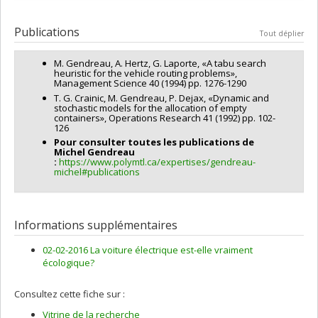
Chercheur principal :
Patrick Soriano
Co-chercheurs :
Michel Gendreau
Publications
Tout déplier
Sources de financement :
FRQNT/Fonds de recherche du
Québec - Nature et technologies (FQRNT)
M. Gendreau, A. Hertz, G. Laporte, «A tabu search
Programmes de subvention :
PV113724-(PR) Projets de
heuristic for the vehicle routing problems»,
recherche en équipe (et possibilité d'équipement la première
Management Science 40 (1994) pp. 1276-1290
année)
T. G. Crainic, M. Gendreau, P. Dejax, «Dynamic and
stochastic models for the allocation of empty
containers», Operations Research 41 (1992) pp. 102-
126
Pour consulter toutes les publications de
Michel Gendreau
:
https://www.polymtl.ca/expertises/gendreau-
michel#publications
Informations supplémentaires
02-02-2016 La voiture électrique est-elle vraiment
écologique?
Consultez cette fiche sur :
Vitrine de la recherche