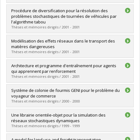
Lien vers le document dans Papyrus
Diplômé(e) :
Ichoua, Soumia
Procédure de diversification pour la résolution des
Cycle :
Doctorat
problèmes stochastiques de tournées de véhicules par
Diplôme obtenu :
Ph. D.
l'algorithme tabou
Lien vers le document dans Papyrus
Thèses et mémoires dirigés / 2001 - 2001
Diplômé(e) :
Pelleu-Tchétagni, Joséphine-Muriel
Modélisation des effets réseaux dans le transport des
Cycle :
Maîtrise
matières dangereuses
Diplôme obtenu :
M. Sc.
Thèses et mémoires dirigés / 2001 - 2001
Lien vers le document dans Papyrus
Diplômé(e) :
Benterki, Amina
Architecture et programme d'entraînement pour agents
Cycle :
Maîtrise
qui apprennent par renforcement
Diplôme obtenu :
M. Sc.
Thèses et mémoires dirigés / 2001 - 2001
Lien vers le document dans Papyrus
Diplômé(e) :
Desaulniers, Julien
Système de colonie de fourmis GENI pour le problème du
Cycle :
Maîtrise
voyageur de commerce
Diplôme obtenu :
M. Sc.
Thèses et mémoires dirigés / 2000 - 2000
Lien vers le document dans Papyrus
Diplômé(e) :
Le Louarn, François-Xavier
Une librairie orientée-objet pour la simulation des
Cycle :
Maîtrise
réseaux stochastiques dynamiques
Diplôme obtenu :
M. Sc.
Thèses et mémoires dirigés / 1999 - 1999
Lien vers le document dans Papyrus
Diplômé(e) :
Demers, Jocelyn
A model for land use and freight transportation