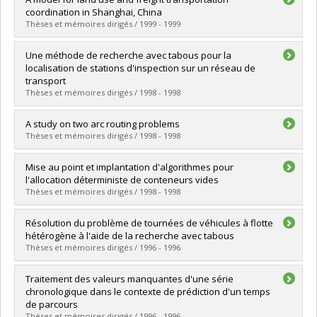
Cycle :
Maîtrise
coordination in Shanghai, China
Diplôme obtenu :
M. Sc.
Thèses et mémoires dirigés / 1999 - 1999
Lien vers le document dans Papyrus
Diplômé(e) :
Xu, Yiwen
Une méthode de recherche avec tabous pour la
Cycle :
Doctorat
localisation de stations d'inspection sur un réseau de
Diplôme obtenu :
Ph. D.
transport
Lien vers le document dans Papyrus
Thèses et mémoires dirigés / 1998 - 1998
Diplômé(e) :
Parent, Isabelle
A study on two arc routing problems
Cycle :
Maîtrise
Thèses et mémoires dirigés / 1998 - 1998
Diplôme obtenu :
M. Sc.
Lien vers le document dans Papyrus
Diplômé(e) :
Govindan, Srimathy
Mise au point et implantation d'algorithmes pour
Cycle :
Doctorat
l'allocation déterministe de conteneurs vides
Diplôme obtenu :
Ph. D.
Thèses et mémoires dirigés / 1998 - 1998
Lien vers le document dans Papyrus
Diplômé(e) :
Abrache, Jawad
Résolution du problème de tournées de véhicules à flotte
Cycle :
Maîtrise
hétérogène à l'aide de la recherche avec tabous
Diplôme obtenu :
M. Sc.
Thèses et mémoires dirigés / 1996 - 1996
Lien vers le document dans Papyrus
Diplômé(e) :
Musaraganyi, Christophe
Traitement des valeurs manquantes d'une série
Cycle :
Maîtrise
chronologique dans le contexte de prédiction d'un temps
Diplôme obtenu :
M. Sc.
de parcours
Lien vers le document dans Papyrus
Thèses et mémoires dirigés / 1996 - 1996