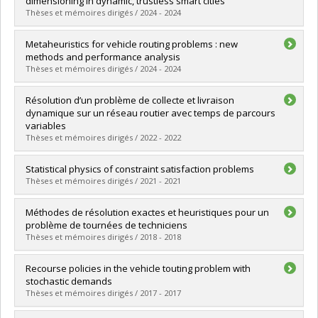
dimensioning in dynamic, trustless smart cities
Diplôme obtenu :
Ph. D.
Thèses et mémoires dirigés / 2024 - 2024
Lien vers le document dans Papyrus
Diplômé(e) :
Sanchez-Martinez, Ismael
Metaheuristics for vehicle routing problems : new
Cycle :
Doctorat
methods and performance analysis
Diplôme obtenu :
Ph. D.
Thèses et mémoires dirigés / 2024 - 2024
Lien vers le document dans Papyrus
Diplômé(e) :
Guillen Reyes, Fernando Obed
Résolution d’un problème de collecte et livraison
Cycle :
Doctorat
dynamique sur un réseau routier avec temps de parcours
Diplôme obtenu :
Ph. D.
variables
Lien vers le document dans Papyrus
Thèses et mémoires dirigés / 2022 - 2022
Diplômé(e) :
Caron, Félix
Statistical physics of constraint satisfaction problems
Cycle :
Maîtrise
Thèses et mémoires dirigés / 2021 - 2021
Diplôme obtenu :
M. Sc.
Lien vers le document dans Papyrus
Diplômé(e) :
Lamouchi, Elyes
Méthodes de résolution exactes et heuristiques pour un
Cycle :
Maîtrise
problème de tournées de techniciens
Diplôme obtenu :
M. Sc.
Thèses et mémoires dirigés / 2018 - 2018
Lien vers le document dans Papyrus
Diplômé(e) :
Mathlouthi, Ines
Recourse policies in the vehicle touting problem with
Cycle :
Doctorat
stochastic demands
Diplôme obtenu :
Ph. D.
Thèses et mémoires dirigés / 2017 - 2017
Lien vers le document dans Papyrus