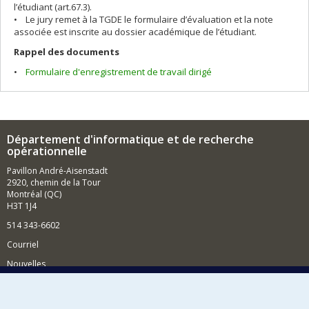
l’étudiant (art.67.3).
• Le jury remet à la TGDE le formulaire d’évaluation et la note
associée est inscrite au dossier académique de l’étudiant.
Rappel des documents
•
Formulaire d'enregistrement de travail dirigé
Département d'informatique et de recherche
opérationnelle
Pavillon André-Aisenstadt
2920, chemin de la Tour
Montréal (QC)
H3T 1J4
514 343-6602
Courriel
Nouvelles
Activités
Comment soutenir le Département?