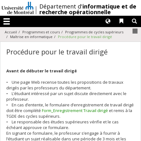
Passer
/
Département d'
informatique et de
au
recherche opérationnelle
contenu
Langues
Liens 
R
Menu
N
Accueil
Programmes et cours
Programmes de cycles supérieurs
Maîtrise en informatique
Procédure pour le travail dirigé
Procédure pour le travail dirigé
Avant de débuter le travail dirigé
• Une page Web recense toutes les propositions de travaux
dirigés par les professeurs du département.
• L’étudiant intéressé par un sujet discute directement avec le
professeur.
• En cas d’entente, le formulaire d’enregistrement de travail dirigé
doit être complété
Form_Enregistrement Travail dirigé
et remis à la
TGDE des cycles supérieurs.
• Le responsable des études supérieures vérifie et le cas
échéant approuve ce formulaire.
En signant ce formulaire, le professeur s’engage à fournir à
l’étudiant un sujet réalisable dans une période de 3 mois et les