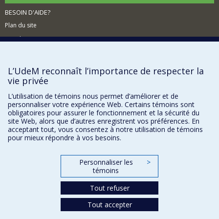
BESOIN D'AIDE?
Plan du site
Signaler une erreur
Accessibilité
L’UdeM reconnaît l’importance de respecter la
FACULTÉ DES ARTS ET DES SCIENCES
vie privée
Nos départements et écoles
L’utilisation de témoins nous permet d’améliorer et de
Nos centres d'études
personnaliser votre expérience Web. Certains témoins sont
obligatoires pour assurer le fonctionnement et la sécurité du
Nos programmes et cours
site Web, alors que d’autres enregistrent vos préférences. En
acceptant tout, vous consentez à notre utilisation de témoins
pour mieux répondre à vos besoins.
Confidentialité
Conditions d’utilisation
Personnaliser les
>
témoins
Paramètres des témoins
Université de
Montréal
Tout refuser
Tout accepter