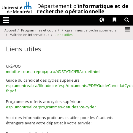
Passer
/
Département d'
informatique et de
au
recherche opérationnelle
contenu
Langues
Liens 
R
Menu
N
Accueil
Programmes et cours
Programmes de cycles supérieurs
Maîtrise en informatique
Liens utiles
Liens utiles
CRÉPUQ
mobilite-cours.crepuq.qc.ca/4DSTATIC/FRAccueil.html
Guide du candidat des cycles supérieurs
esp.umontreal.ca/fileadmin/fesp/documents/PDF/GuideCandidatCycl
fr.pdf
Programmes offerts aux cycles supérieurs
esp.umontreal.ca/programmes-detudes/2e-cycle/
Voici des informations pratiques et utiles pour les étudiants
étrangers avant votre départ et à votre arrivée :