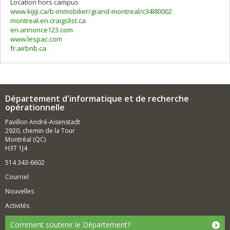
Location hors campus
www.kijiji.ca/b-immobilier/grand-montreal/c34l80002
montreal.en.craigslist.ca
en.annonce123.com
www.lespac.com
fr.airbnb.ca
Département d'informatique et de recherche
opérationnelle
Pavillon André-Aisenstadt
2920, chemin de la Tour
Montréal (QC)
H3T 1J4
514 343-6602
Courriel
Nouvelles
Activités
Comment soutenir le Département?