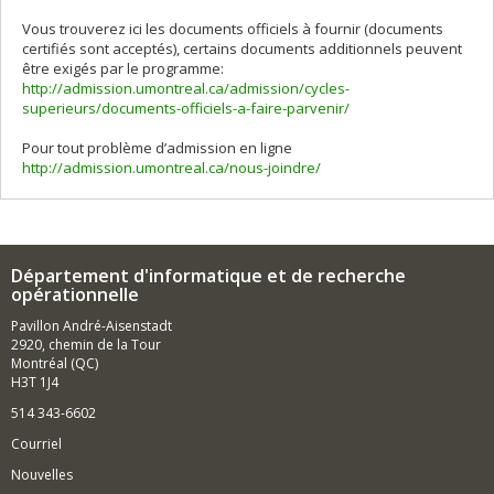
Vous trouverez ici les documents officiels à fournir (documents
certifiés sont acceptés), certains documents additionnels peuvent
être exigés par le programme:
http://admission.umontreal.ca/admission/cycles-
superieurs/documents-officiels-a-faire-parvenir/
Pour tout problème d’admission en ligne
http://admission.umontreal.ca/nous-joindre/
Département d'informatique et de recherche
opérationnelle
Pavillon André-Aisenstadt
2920, chemin de la Tour
Montréal (QC)
H3T 1J4
514 343-6602
Courriel
Nouvelles