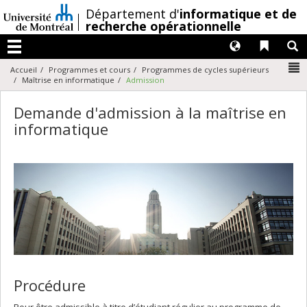
Passer
/
Département d'
informatique et de
au
recherche opérationnelle
contenu
Langues
Liens 
R
Menu
N
Accueil
Programmes et cours
Programmes de cycles supérieurs
Maîtrise en informatique
Admission
Demande d'admission à la maîtrise en
informatique
Procédure
Pour être admissible à titre d’étudiant régulier au programme de