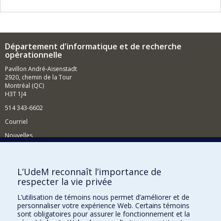
Département d'informatique et de recherche
opérationnelle
Pavillon André-Aisenstadt
2920, chemin de la Tour
Montréal (QC)
H3T 1J4
514 343-6602
Courriel
Nouvelles
Activités
Comment soutenir le Département?
L’UdeM reconnaît l’importance de
respecter la vie privée
BESOIN D'AIDE?
L’utilisation de témoins nous permet d’améliorer et de
Plan du site
personnaliser votre expérience Web. Certains témoins
Signaler une erreur
sont obligatoires pour assurer le fonctionnement et la