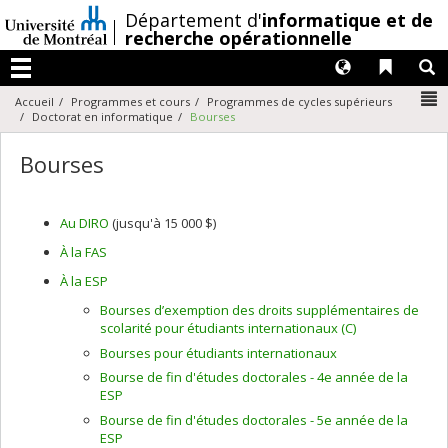
Passer
/
Département d'
informatique et de
au
recherche opérationnelle
contenu
Langues
Liens 
R
Menu
N
Accueil
Programmes et cours
Programmes de cycles supérieurs
Doctorat en informatique
Bourses
Bourses
Au DIRO
(jusqu'à 15 000 $)
À la FAS
À la ESP
Bourses d’exemption des droits supplémentaires de
scolarité pour étudiants internationaux (C)
Bourses pour étudiants internationaux
Bourse de fin d'études doctorales - 4e année de la
ESP
Bourse de fin d'études doctorales - 5e année de la
ESP