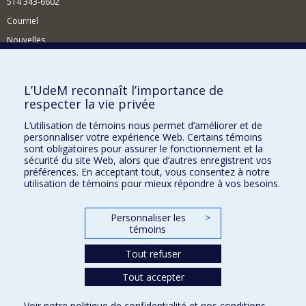
514 343-6602
Courriel
Nouvelles
Activités
Comment soutenir le Département?
L’UdeM reconnaît l’importance de
respecter la vie privée
BESOIN D'AIDE?
L’utilisation de témoins nous permet d’améliorer et de
Plan du site
personnaliser votre expérience Web. Certains témoins
Signaler une erreur
sont obligatoires pour assurer le fonctionnement et la
sécurité du site Web, alors que d’autres enregistrent vos
Accessibilité
préférences. En acceptant tout, vous consentez à notre
utilisation de témoins pour mieux répondre à vos besoins.
FACULTÉ DES ARTS ET DES SCIENCES
Nos départements et écoles
Personnaliser les
>
témoins
Nos centres d'études
Tout refuser
Nos programmes et cours
Tout accepter
Confidentialité
Voir notre
politique de confidentialité
et nos
conditions