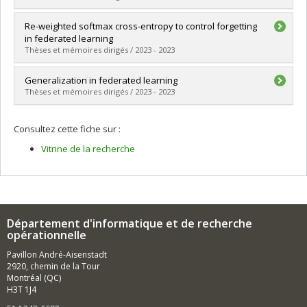
Diplôme obtenu :
M. Sc.
Lien vers le document dans Papyrus
Diplômé(e) :
Djeafea Sonwa, Medric B.
Re-weighted softmax cross-entropy to control forgetting
Cycle :
Maîtrise
in federated learning
Diplôme obtenu :
M. Sc.
Thèses et mémoires dirigés / 2023 - 2023
Lien vers le document dans Papyrus
Diplômé(e) :
Legate, Gwendolyne
Generalization in federated learning
Cycle :
Maîtrise
Thèses et mémoires dirigés / 2023 - 2023
Diplôme obtenu :
M. Sc.
Lien vers le document dans Papyrus
Diplômé(e) :
Tenison, Irene
Consultez cette fiche sur :
Cycle :
Maîtrise
Diplôme obtenu :
M. Sc.
Vitrine de la recherche
Lien vers le document dans Papyrus
Département d'informatique et de recherche
opérationnelle
Pavillon André-Aisenstadt
2920, chemin de la Tour
Montréal (QC)
H3T 1J4