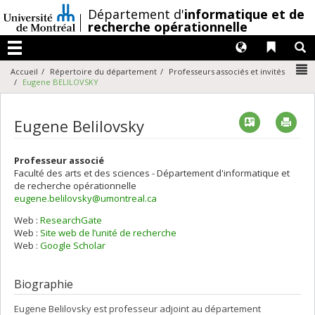
Passer
/
Département d'
informatique et de
au
recherche opérationnelle
contenu
Langues
Liens 
R
Menu
N
Accueil
Répertoire du département
Professeurs associés et invités
Eugene BELILOVSKY
Vcard
Imp
Eugene Belilovsky
Professeur associé
Faculté des arts et des sciences - Département d'informatique et
de recherche opérationnelle
eugene.belilovsky@umontreal.ca
Web :
ResearchGate
Web :
Site web de l’unité de recherche
Web :
Google Scholar
Biographie
Eugene Belilovsky est professeur adjoint au département