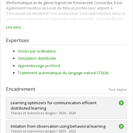
d’informatique et de génie logiciel de l’Université Concordia. Il est
également membre associé de Mila et professeur adjoint à
l’Université de Montréal. Ses recherches sont spécialisées dans la
vision par ordinateur et l’apprentissage profond. Ses intérêts de
recherche actuels comprennent l’apprentissage continu,
Lire plus…
l’apprentissage en quelques clichés et leurs applications à
l’intersection de la vision par ordinateur et du traitement du
Expertises
langage.
Vision par ordinateur
Simulation distribuée
Apprentissage profond
Traitement automatique du langage naturel (TALN)
Encadrement
Tout déplier
Learning optimizers for communication-efficient
distributed learning
Thèses et mémoires dirigés / 2024 - 2024
Diplômé(e) :
Joseph, Charles-Étienne
Imitation from observation using behavioral learning
Cycle :
Maîtrise
Thèses et mémoires dirigés / 2023 - 2023