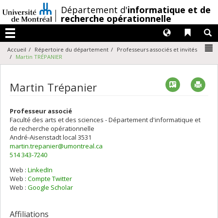
Passer
/
Département d'
informatique et de
au
recherche opérationnelle
contenu
Langues
Liens 
R
Menu
N
Accueil
Répertoire du département
Professeurs associés et invités
Martin TRÉPANIER
Vcard
Imp
Martin Trépanier
Professeur associé
Faculté des arts et des sciences - Département d'informatique et
de recherche opérationnelle
André-Aisenstadt
local 3531
martin.trepanier@umontreal.ca
514 343-7240
Web :
LinkedIn
Web :
Compte Twitter
Web :
Google Scholar
Affiliations