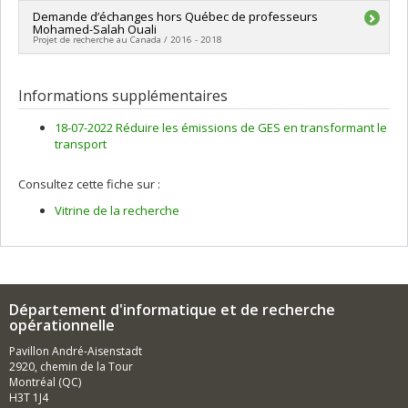
Programmes de subvention :
PVXXXXXX-Bourse de stage
Chercheur principal :
Demande d’échanges hors Québec de professeurs
Martin Trépanier
international relié aux regroupements stratégiques
Mohamed-Salah Ouali
Sources de financement :
FRQNT/Fonds de recherche du
Projet de recherche au Canada / 2016 - 2018
Québec - Nature et technologies (FQRNT)
Programmes de subvention :
PVXXXXXX-Échanges hors
Chercheur principal :
Martin Trépanier
Québec de professeurs
Sources de financement :
FRQNT/Fonds de recherche du
Informations supplémentaires
Québec - Nature et technologies (FQRNT)
Programmes de subvention :
PVXXXXXX-Échanges hors
18-07-2022 Réduire les émissions de GES en transformant le
Québec de professeurs
transport
Consultez cette fiche sur :
Vitrine de la recherche
Département d'informatique et de recherche
opérationnelle
Pavillon André-Aisenstadt
2920, chemin de la Tour
Montréal (QC)
H3T 1J4