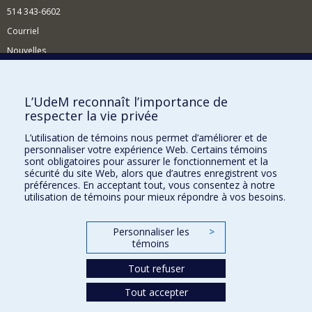
514 343-6602
Courriel
Nouvelles
Activités
Comment soutenir le Département?
L’UdeM reconnaît l’importance de
respecter la vie privée
BESOIN D'AIDE?
L’utilisation de témoins nous permet d’améliorer et de
Plan du site
personnaliser votre expérience Web. Certains témoins
Signaler une erreur
sont obligatoires pour assurer le fonctionnement et la
sécurité du site Web, alors que d’autres enregistrent vos
Accessibilité
préférences. En acceptant tout, vous consentez à notre
utilisation de témoins pour mieux répondre à vos besoins.
FACULTÉ DES ARTS ET DES SCIENCES
Nos départements et écoles
Personnaliser les
>
témoins
Nos centres d'études
Tout refuser
Nos programmes et cours
Tout accepter