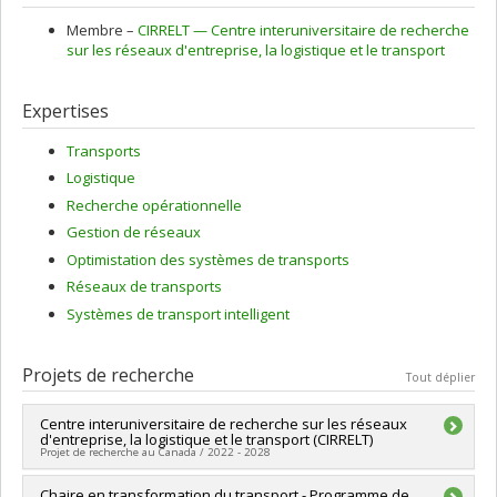
Membre –
CIRRELT — Centre interuniversitaire de recherche
sur les réseaux d'entreprise, la logistique et le transport
Expertises
Transports
Logistique
Recherche opérationnelle
Gestion de réseaux
Optimistation des systèmes de transports
Réseaux de transports
Systèmes de transport intelligent
Projets de recherche
Tout déplier
Centre interuniversitaire de recherche sur les réseaux
d'entreprise, la logistique et le transport (CIRRELT)
Projet de recherche au Canada / 2022 - 2028
Sources de financement :
Chaire en transformation du transport - Programme de
FRQNT/Fonds de recherche du