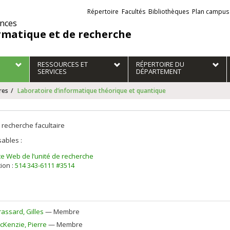
Liens
Répertoire
Facultés
Bibliothèques
Plan campus
externes
ences
rmatique et de recherche
RESSOURCES ET
RÉPERTOIRE DU
SERVICES
DÉPARTEMENT
res
Laboratoire d’informatique théorique et quantique
 recherche facultaire
ables :
te Web de l’unité de recherche
ion :
514 343-6111 #3514
rassard
, Gilles
— Membre
cKenzie
, Pierre
— Membre