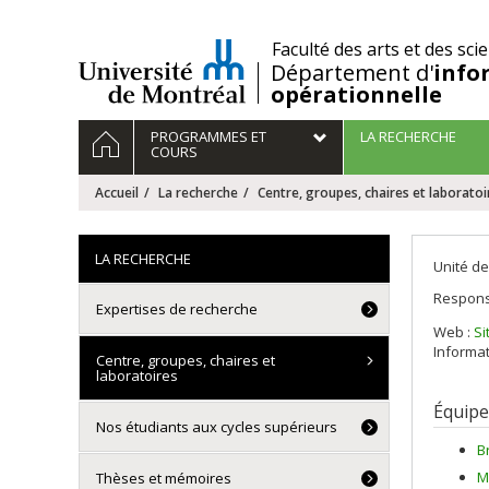
Passer
au
/
Faculté des arts et des sci
contenu
Département d'
info
opérationnelle
Navigation
ACCUEIL
PROGRAMMES ET
LA RECHERCHE
principale
COURS
Accueil
La recherche
Centre, groupes, chaires et laboratoi
LA RECHERCHE
Unité de
Respons
Expertises de recherche
Web :
Si
Informat
Centre, groupes, chaires et
laboratoires
Équipe
Nos étudiants aux cycles supérieurs
B
M
Thèses et mémoires