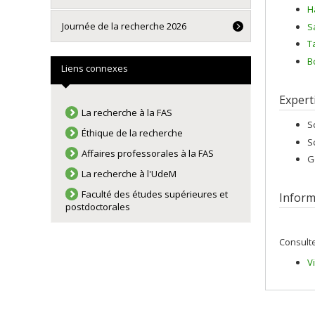
H
Journée de la recherche 2026
S
T
B
Liens connexes
Expert
La recherche à la FAS
S
Éthique de la recherche
S
Affaires professorales à la FAS
G
La recherche à l'UdeM
Faculté des études supérieures et
Inform
postdoctorales
Consulte
V