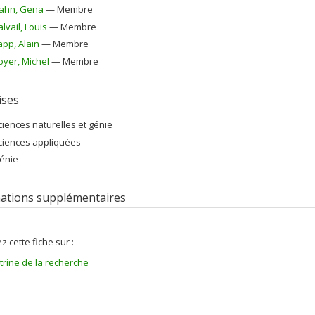
ahn
, Gena
— Membre
alvail
, Louis
— Membre
app
, Alain
— Membre
oyer
, Michel
— Membre
ises
ciences naturelles et génie
ciences appliquées
énie
ations supplémentaires
z cette fiche sur :
itrine de la recherche