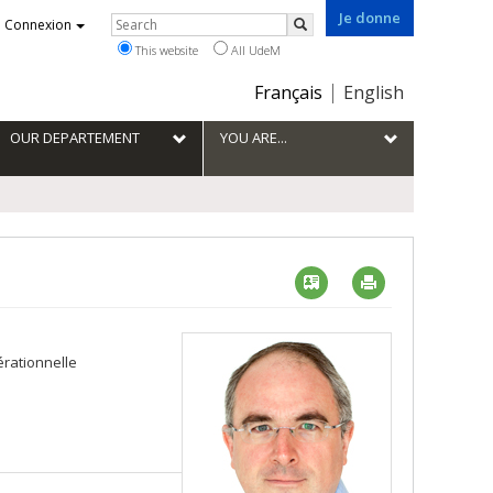
Je donne
Rechercher
Connexion
Search
This website
All UdeM
Choix
Français
English
de
la
OUR DEPARTEMENT
YOU ARE...
langue
Vcard
Imprimer
érationnelle