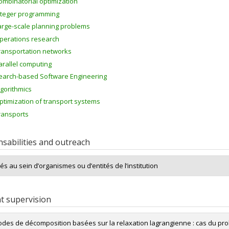
ombinatorial optimization
nteger programming
arge-scale planning problems
perations research
ransportation networks
arallel computing
earch-based Software Engineering
lgorithmics
ptimization of transport systems
ransports
sabilities and outreach
tés au sein d’organismes ou d’entités de l’institution
t supervision
des de décomposition basées sur la relaxation lagrangienne : cas du pro