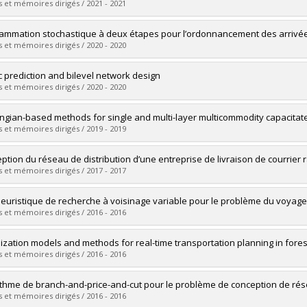
 et mémoires dirigés / 2021 - 2021
uate :
Tchouandem Kemoe, Julie Amanda
ammation stochastique à deux étapes pour l’ordonnancement des arrivées
 :
Master's
 et mémoires dirigés / 2020 - 2020
 :
M. Sc.
vers le document dans Papyrus
uate :
Khassiba, Ahmed
ic prediction and bilevel network design
 :
Doctoral
 et mémoires dirigés / 2020 - 2020
 :
Ph. D.
vers le document dans Papyrus
uate :
Morin, Léonard Ryo
ngian-based methods for single and multi-layer multicommodity capacitat
 :
Doctoral
 et mémoires dirigés / 2019 - 2019
 :
Ph. D.
vers le document dans Papyrus
uate :
Akhavan Kazemzadeh, Mohammad Rahim
ption du réseau de distribution d’une entreprise de livraison de courrier 
 :
Doctoral
 et mémoires dirigés / 2017 - 2017
 :
Ph. D.
vers le document dans Papyrus
uate :
Ikama, Amine
euristique de recherche à voisinage variable pour le problème du voya
 :
Master's
 et mémoires dirigés / 2016 - 2016
 :
M. Sc.
vers le document dans Papyrus
uate :
Amghar, Khalid
ization models and methods for real-time transportation planning in fores
 :
Master's
 et mémoires dirigés / 2016 - 2016
 :
M. Sc.
vers le document dans Papyrus
uate :
Amrouss, Amine
ithme de branch-and-price-and-cut pour le problème de conception de rése
 :
Doctoral
 et mémoires dirigés / 2016 - 2016