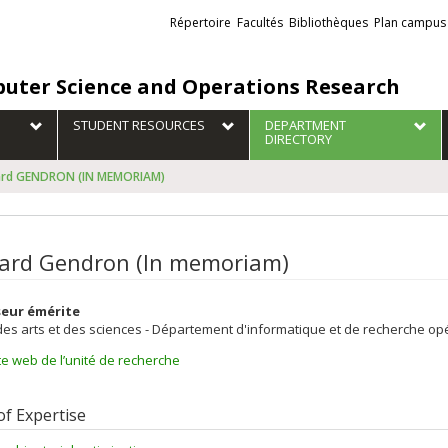
Liens
Répertoire
Facultés
Bibliothèques
Plan campus
externes
uter Science and Operations Research
STUDENT RESOURCES
DEPARTMENT
DIRECTORY
ard GENDRON (IN MEMORIAM)
ard Gendron (In memoriam)
eur émérite
des arts et des sciences - Département d'informatique et de recherche op
te web de l’unité de recherche
of Expertise