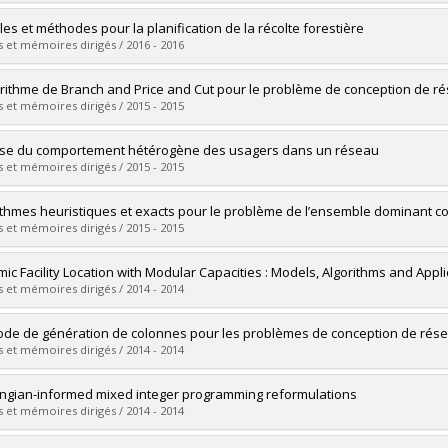
 :
Ph. D.
vers le document dans Papyrus
uate :
Kéloufi, Ghalia K.
es et méthodes pour la planification de la récolte forestière
 :
Master's
 et mémoires dirigés / 2016 - 2016
 :
M. Sc.
vers le document dans Papyrus
uate :
Gémieux, Géraldine
orithme de Branch and Price and Cut pour le problème de conception de ré
 :
Doctoral
 et mémoires dirigés / 2015 - 2015
 :
Ph. D.
vers le document dans Papyrus
uate :
Grainia, Sameh
se du comportement hétérogène des usagers dans un réseau
 :
Master's
 et mémoires dirigés / 2015 - 2015
 :
M. Sc.
vers le document dans Papyrus
uate :
Klok, Zacharie-Francis
ithmes heuristiques et exacts pour le problème de l’ensemble dominant 
 :
Master's
 et mémoires dirigés / 2015 - 2015
 :
M. Sc.
vers le document dans Papyrus
uate :
Soualah, Sofiane
ic Facility Location with Modular Capacities : Models, Algorithms and Appli
 :
Master's
 et mémoires dirigés / 2014 - 2014
 :
M. Sc.
vers le document dans Papyrus
uate :
Jena, Sanjay Dominik
de de génération de colonnes pour les problèmes de conception de résea
 :
Doctoral
 et mémoires dirigés / 2014 - 2014
 :
Ph. D.
vers le document dans Papyrus
uate :
El Filali, Souhaïla
ngian-informed mixed integer programming reformulations
 :
Master's
 et mémoires dirigés / 2014 - 2014
 :
M. Sc.
vers le document dans Papyrus