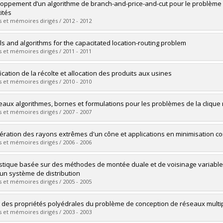
uate :
Khuong, Paul Virak
oppement d’un algorithme de branch-and-price-and-cut pour le problème 
 :
Doctoral
ités
 :
Ph. D.
 et mémoires dirigés / 2012 - 2012
vers le document dans Papyrus
uate :
Larose, Mathieu
s and algorithms for the capacitated location-routing problem
 :
Master's
 et mémoires dirigés / 2011 - 2011
 :
M. Sc.
vers le document dans Papyrus
uate :
Contardo, Claudio
fication de la récolte et allocation des produits aux usines
 :
Doctoral
 et mémoires dirigés / 2010 - 2010
 :
Ph. D.
vers le document dans Papyrus
uate :
Gemieux, Géraldine
aux algorithmes, bornes et formulations pour les problèmes de la clique
 :
Master's
 et mémoires dirigés / 2007 - 2007
 :
M. Sc.
vers le document dans Papyrus
uate :
St-Louis, Patrick
ration des rayons extrêmes d'un cône et applications en minimisation c
 :
Doctoral
 et mémoires dirigés / 2006 - 2006
 :
Ph. D.
vers le document dans Papyrus
uate :
Springuel, Éric
stique basée sur des méthodes de montée duale et de voisinage variable p
 :
Doctoral
un système de distribution
 :
Ph. D.
 et mémoires dirigés / 2005 - 2005
vers le document dans Papyrus
uate :
Temimi, Imen
 des propriétés polyédrales du problème de conception de réseaux multipr
 :
Master's
 et mémoires dirigés / 2003 - 2003
 :
M. Sc.