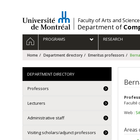
Passer
au
contenu
/
Faculty of Arts and Science
Department of
Comp
Navigation
HOME
PROGRAMS
RESEARCH
principale
Home
Department directory
Emeritus professors
Bern
DEPARTMENT DIRECTORY
Bern
Professors
Profess
Faculté 
Lecturers
Web :
Si
Administrative staff
Areas 
Visiting scholars/adjunct professors