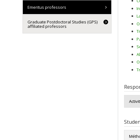
C
Emeritus professors
I
L
Graduate Postdoctoral Studies (GPS)
O
affiliated professors
T
P
S
A
O
T
Respon
Activi
Studen
Métho