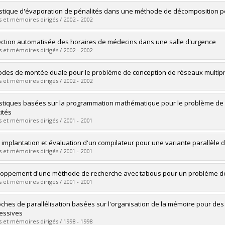
vers le document dans Papyrus
uate :
Chouman, Mervat
stique d'évaporation de pénalités dans une méthode de décomposition pou
 :
Doctoral
 et mémoires dirigés / 2002 - 2002
 :
Ph. D.
vers le document dans Papyrus
uate :
St-Louis, Patrick
ction automatisée des horaires de médecins dans une salle d'urgence
 :
Master's
 et mémoires dirigés / 2002 - 2002
 :
M. Sc.
vers le document dans Papyrus
uate :
Forget, Francis
des de montée duale pour le problème de conception de réseaux multiprod
 :
Master's
 et mémoires dirigés / 2002 - 2002
 :
M. Sc.
vers le document dans Papyrus
uate :
Tourillon, Dominique
stiques basées sur la programmation mathématique pour le problème de c
 :
Master's
ités
 :
M. Sc.
 et mémoires dirigés / 2001 - 2001
vers le document dans Papyrus
uate :
Hernu, Geneviève
: implantation et évaluation d'un compilateur pour une variante parallèle 
 :
Master's
 et mémoires dirigés / 2001 - 2001
 :
M. Sc.
vers le document dans Papyrus
uate :
Methot, Éric
oppement d'une méthode de recherche avec tabous pour un problème d
 :
Master's
 et mémoires dirigés / 2001 - 2001
 :
M. Sc.
vers le document dans Papyrus
uate :
Queval, Ianis
ches de parallélisation basées sur l'organisation de la mémoire pour de
 :
Master's
essives
 :
M. Sc.
 et mémoires dirigés / 1998 - 1998