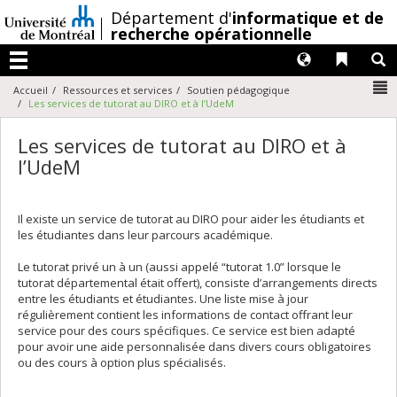
Passer
/
Département d'
informatique et de
au
recherche opérationnelle
contenu
Langues
Liens 
R
Menu
N
Accueil
Ressources et services
Soutien pédagogique
Les services de tutorat au DIRO et à l’UdeM
Les services de tutorat au DIRO et à
l’UdeM
Il existe un service de tutorat au DIRO pour aider les étudiants et
les étudiantes dans leur parcours académique.
Le tutorat privé un à un (aussi appelé “tutorat 1.0” lorsque le
tutorat départemental était offert), consiste d’arrangements directs
entre les étudiants et étudiantes. Une liste mise à jour
régulièrement contient les informations de contact offrant leur
service pour des cours spécifiques. Ce service est bien adapté
pour avoir une aide personnalisée dans divers cours obligatoires
ou des cours à option plus spécialisés.