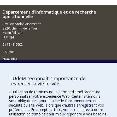
Département d'informatique et de recherche
opérationnelle
Pavillon André-Aisenstadt
2920, chemin de la Tour
Montréal (QC)
H3T 1J4
514 343-6602
Courriel
Nouvelles
Activités
Comment soutenir le Département?
L’UdeM reconnaît l’importance de
respecter la vie privée
BESOIN D'AIDE?
L’utilisation de témoins nous permet d’améliorer et de
Plan du site
personnaliser votre expérience Web. Certains témoins
Signaler une erreur
sont obligatoires pour assurer le fonctionnement et la
sécurité du site Web, alors que d’autres enregistrent vos
Accessibilité
préférences. En acceptant tout, vous consentez à notre
utilisation de témoins pour mieux répondre à vos besoins.
FACULTÉ DES ARTS ET DES SCIENCES