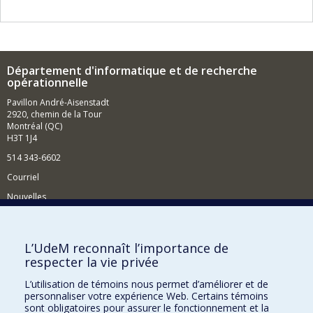
Département d'informatique et de recherche
opérationnelle
Pavillon André-Aisenstadt
2920, chemin de la Tour
Montréal (QC)
H3T 1J4
514 343-6602
Courriel
Nouvelles
Activités
Comment soutenir le Département?
L’UdeM reconnaît l’importance de
respecter la vie privée
BESOIN D'AIDE?
L’utilisation de témoins nous permet d’améliorer et de
Plan du site
personnaliser votre expérience Web. Certains témoins
Signaler une erreur
sont obligatoires pour assurer le fonctionnement et la