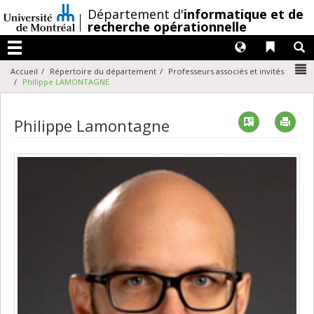
Passer
/
Département d'
informatique et de
au
recherche opérationnelle
contenu
Langues
Liens 
R
Menu
N
Accueil
Répertoire du département
Professeurs associés et invités
Philippe LAMONTAGNE
Vcard
Imp
Philippe Lamontagne