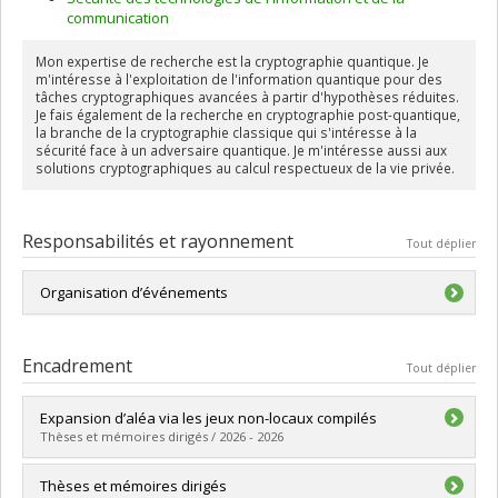
communication
Mon expertise de recherche est la cryptographie quantique. Je
m'intéresse à l'exploitation de l'information quantique pour des
tâches cryptographiques avancées à partir d'hypothèses réduites.
Je fais également de la recherche en cryptographie post-quantique,
la branche de la cryptographie classique qui s'intéresse à la
sécurité face à un adversaire quantique. Je m'intéresse aussi aux
solutions cryptographiques au calcul respectueux de la vie privée.
Responsabilités et rayonnement
Tout déplier
Organisation d’événements
Comités de programme de conférences:
Encadrement
Tout déplier
QCrypt (2020, 2024)
Selected areas in cryptography (2024)
Expansion d’aléa via les jeux non-locaux compilés
Thèses et mémoires dirigés / 2026 - 2026
Diplômé(e) :
Li, Ding Wen
Thèses et mémoires dirigés