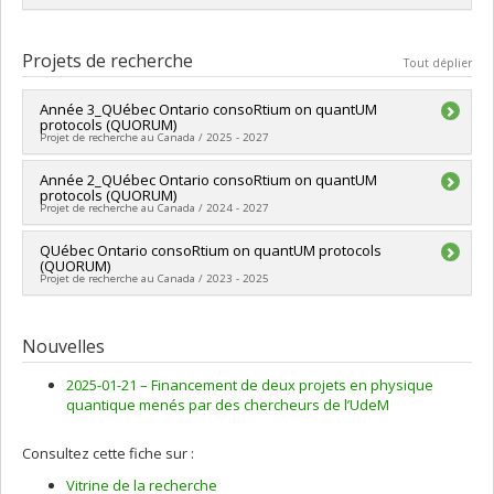
Cycle :
Maîtrise
Diplôme obtenu :
M. Sc.
Étudiants actuels:
Lien vers le document dans Papyrus
Projets de recherche
Tout déplier
Mehwish Jabeen (PhD)
Ding Wen Li (MSc)
Année 3_QUébec Ontario consoRtium on quantUM
protocols (QUORUM)
Projet de recherche au Canada / 2025 - 2027
Chercheur principal :
Année 2_QUébec Ontario consoRtium on quantUM
Anne Broadbent
protocols (QUORUM)
Co-chercheurs :
Philippe Lamontagne
Projet de recherche au Canada / 2024 - 2027
Sources de financement :
CRSNG/Conseil de recherches en
sciences naturelles et génie du Canada (CRSNG)
Chercheur principal :
QUébec Ontario consoRtium on quantUM protocols
Anne Broadbent
Programmes de subvention :
PVXXXXXX-Subventions Alliance
(QUORUM)
Co-chercheurs :
Philippe Lamontagne
- Option 2
Projet de recherche au Canada / 2023 - 2025
Sources de financement :
CRSNG/Conseil de recherches en
sciences naturelles et génie du Canada (CRSNG)
Chercheur principal :
Anne Broadbent
Programmes de subvention :
PVXXXXXX-Subventions Alliance
Co-chercheurs :
Philippe Lamontagne
Nouvelles
- Option 2
Sources de financement :
CRSNG/Conseil de recherches en
sciences naturelles et génie du Canada (CRSNG)
2025-01-21 –
Financement de deux projets en physique
Programmes de subvention :
PVXXXXXX-Subventions Alliance
quantique menés par des chercheurs de l’UdeM
- Option 2
Consultez cette fiche sur :
Vitrine de la recherche