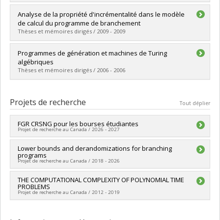
Lien vers le document dans Papyrus
Diplômé(e) :
Elias, Yara
Analyse de la propriété d'incrémentalité dans le modèle
Cycle :
Maîtrise
de calcul du programme de branchement
Diplôme obtenu :
M. Sc.
Thèses et mémoires dirigés / 2009 - 2009
Lien vers le document dans Papyrus
Diplômé(e) :
Pouliot, David
Programmes de génération et machines de Turing
Cycle :
Maîtrise
algébriques
Diplôme obtenu :
M. Sc.
Thèses et mémoires dirigés / 2006 - 2006
Lien vers le document dans Papyrus
Diplômé(e) :
Pilette, Simon
Cycle :
Maîtrise
Projets de recherche
Tout déplier
Diplôme obtenu :
M. Sc.
Lien vers le document dans Papyrus
FGR CRSNG pour les bourses étudiantes
Projet de recherche au Canada / 2026 - 2027
Chercheur principal :
Lower bounds and derandomizations for branching
Pierre McKenzie
programs
Sources de financement :
CRSNG/Conseil de recherches en
Projet de recherche au Canada / 2018 - 2026
sciences naturelles et génie du Canada (CRSNG)
Programmes de subvention :
PVXXXXXX-FGR - Subvention de
Chercheur principal :
THE COMPUTATIONAL COMPLEXITY OF POLYNOMIAL TIME
Pierre McKenzie
recherche institutionnelle
PROBLEMS
Sources de financement :
CRSNG/Conseil de recherches en
Projet de recherche au Canada / 2012 - 2019
sciences naturelles et génie du Canada (CRSNG)
Programmes de subvention :
PVX20965-(RGP) Programme de
Chercheur principal :
Pierre McKenzie
subvention à la découverte individuelle ou de groupe