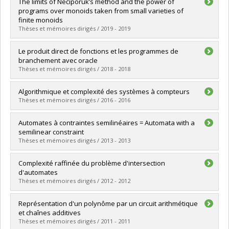
Diplômé(e) :
Côté, Hugo
The limits of Nečiporuk’s method and the power of
Cycle :
Maîtrise
programs over monoids taken from small varieties of
Diplôme obtenu :
M. Sc.
finite monoids
Lien vers le document dans Papyrus
Thèses et mémoires dirigés / 2019 - 2019
Diplômé(e) :
Grosshans, Nathan
Le produit direct de fonctions et les programmes de
Cycle :
Doctorat
branchement avec oracle
Diplôme obtenu :
Ph. D.
Thèses et mémoires dirigés / 2018 - 2018
Lien vers le document dans Papyrus
Diplômé(e) :
Lavoie, Martin
Algorithmique et complexité des systèmes à compteurs
Cycle :
Maîtrise
Thèses et mémoires dirigés / 2016 - 2016
Diplôme obtenu :
M. Sc.
Lien vers le document dans Papyrus
Diplômé(e) :
Blondin, Michael
Automates à contraintes semilinéaires = Automata with a
Cycle :
Doctorat
semilinear constraint
Diplôme obtenu :
Ph. D.
Thèses et mémoires dirigés / 2013 - 2013
Lien vers le document dans Papyrus
Diplômé(e) :
Cadilhac, Michaël
Complexité raffinée du problème d'intersection
Cycle :
Doctorat
d'automates
Diplôme obtenu :
Ph. D.
Thèses et mémoires dirigés / 2012 - 2012
Lien vers le document dans Papyrus
Diplômé(e) :
Blondin, Michael
Représentation d'un polynôme par un circuit arithmétique
Cycle :
Maîtrise
et chaînes additives
Diplôme obtenu :
M. Sc.
Thèses et mémoires dirigés / 2011 - 2011