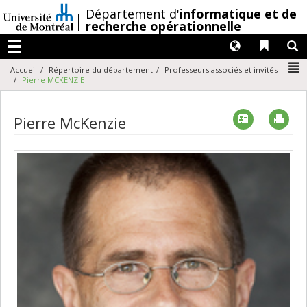
Passer
/
Département d'
informatique et de
au
recherche opérationnelle
contenu
Langues
Liens 
R
Menu
N
Accueil
Répertoire du département
Professeurs associés et invités
Pierre MCKENZIE
Vcard
Imp
Pierre McKenzie