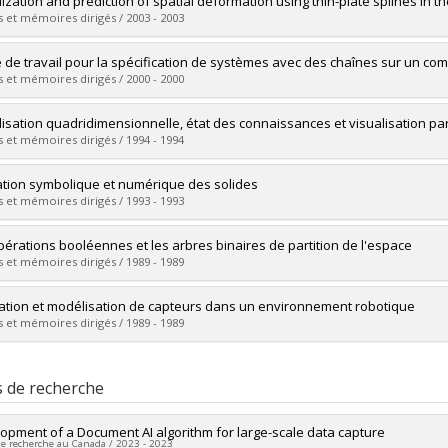
lization and prediction of spatial deformation using thin-plate splines in th
 :
Doctorat
 et mémoires dirigés / 2003 - 2003
ôme obtenu :
Ph. D.
vers le document dans Papyrus
mé(e) :
Jiang, Di
 de travail pour la spécification de systèmes avec des chaînes sur un com
 :
Maîtrise
 et mémoires dirigés / 2000 - 2000
ôme obtenu :
M. Sc.
vers le document dans Papyrus
mé(e) :
Egli, Richard
lisation quadridimensionnelle, état des connaissances et visualisation p
 :
Doctorat
 et mémoires dirigés / 1994 - 1994
ôme obtenu :
Ph. D.
vers le document dans Papyrus
mé(e) :
Petit, Christian
ation symbolique et numérique des solides
 :
Maîtrise
 et mémoires dirigés / 1993 - 1993
ôme obtenu :
M. Sc.
vers le document dans Papyrus
mé(e) :
Desaulniers, Hélène
pérations booléennes et les arbres binaires de partition de l'espace
 :
Doctorat
 et mémoires dirigés / 1989 - 1989
ôme obtenu :
Ph. D.
vers le document dans Papyrus
mé(e) :
Cajolet, Claude
ation et modélisation de capteurs dans un environnement robotique
 :
Maîtrise
 et mémoires dirigés / 1989 - 1989
ôme obtenu :
M. Sc.
vers le document dans Papyrus
mé(e) :
Bouchard, Pierre
 :
Maîtrise
s de recherche
ôme obtenu :
M. Sc.
vers le document dans Papyrus
opment of a Document AI algorithm for large-scale data capture
de recherche au Canada / 2023 - 2023