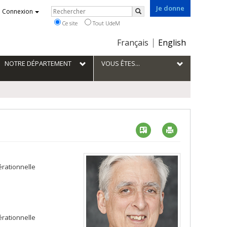
Je donne
Rechercher
Connexion
Rechercher
Ce site
Tout UdeM
Choix
Français
English
de
la
NOTRE DÉPARTEMENT
VOUS ÊTES...
langue
Vcard
Imprimer
érationnelle
érationnelle