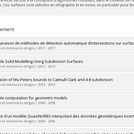
. Ces surfaces sont utilisées en infographie et en vision, en particulier pour l
.
rement
raison de méthodes de détection automatique d’intersections sur surfa
 et mémoires dirigés / 2017 - 2017
mé(e) :
Léger, Étienne
ble Solid Modelling Using Subdivision Surfaces
 :
Maîtrise
 et mémoires dirigés / 2013 - 2013
ôme obtenu :
M. Sc.
vers le document dans Papyrus
mé(e) :
Shao, Peihui
sion of Wu-Peters bounds to Catmull-Clark and 4-8 subdivision
 :
Maîtrise
 et mémoires dirigés / 2010 - 2010
ôme obtenu :
M. Sc.
vers le document dans Papyrus
mé(e) :
Zhe, Wu
ble computation for geometric models
 :
Maîtrise
 et mémoires dirigés / 2008 - 2008
ôme obtenu :
M. Sc.
vers le document dans Papyrus
mé(e) :
Jiang, Di
ité d'un modèle QuasiNURBS interpolant des données géométriques incer
 :
Doctorat
 et mémoires dirigés / 2006 - 2006
ôme obtenu :
Ph. D.
vers le document dans Papyrus
mé(e) :
Zidani-Boumedien, Malika