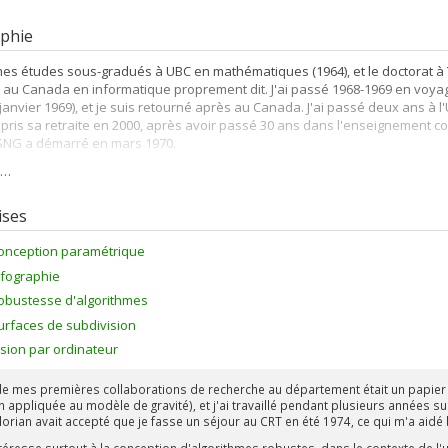
phie
t mes études sous-gradués à UBC en mathématiques (1964), et le doctorat à Tor
 au Canada en informatique proprement dit. J'ai passé 1968-1969 en voya
 janvier 1969), et je suis retourné après au Canada. J'ai passé deux ans à 
a pris sa retraite en 2000, après avoir passé 30 ans dans l'enseignement co
NG a démarré en mars 1970.
s…
mencé enseigner au DIRO en 1971 (mon premier étudiant ici était David Dave
buque et Christian Vaudry, qui étaient ici quand je suis arrivé au départeme
 appris la différence entre
APPRENDRE
la mathématique et FAIRE la mathéma
ises
onception paramétrique
nfographie
obustesse d'algorithmes
urfaces de subdivision
ision par ordinateur
de mes premières collaborations de recherche au département était un papier 
 appliquée au modèle de gravité), et j'ai travaillé pendant plusieurs années 
Florian avait accepté que je fasse un séjour au CRT en été 1974, ce qui m'a aid
ntéresse surtout à la conception d'algorithmes robustes, dans le contexte de l'