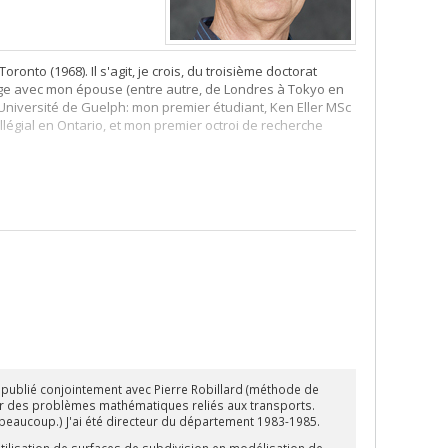
onto (1968). Il s'agit, je crois, du troisième doctorat
ge avec mon épouse (entre autre, de Londres à Tokyo en
l'Université de Guelph: mon premier étudiant, Ken Eller MSc
llégial en Ontario, et mon premier octroi de recherche
y, MSc (1972)), et j'ai des bons souvenirs des étudiants
nt. Pierre Robert était directeur à l'époque: c'est de lui
tique.
publié conjointement avec Pierre Robillard (méthode de
sur des problèmes mathématiques reliés aux transports.
é beaucoup.) J'ai été directeur du département 1983-1985.
utilisation de surfaces de subdivision en modélisation de