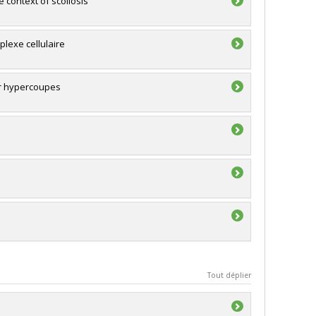
e context of scoliosis
plexe cellulaire
ar hypercoupes
Tout déplier