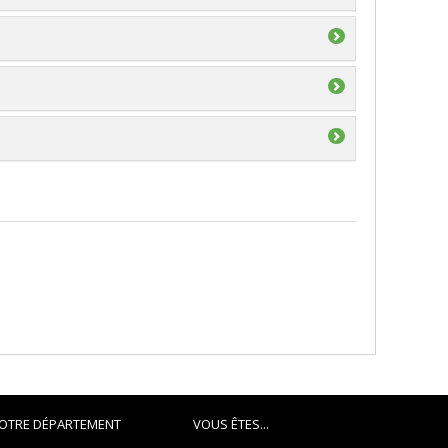
 et génie du Canada (CRSNG)
ouverte individuelle ou de groupe
OTRE DÉPARTEMENT
VOUS ÊTES...