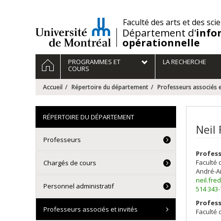
Passer
au
/
Faculté des arts et des sci
contenu
Département d'
info
opérationnelle
Navigation
ACCUEIL
PROGRAMMES ET
LA RECHERCHE
principale
COURS
Accueil
Répertoire du département
Professeurs associés e
RÉPERTOIRE DU DÉPARTEMENT
Neil
Professeurs
Profess
Faculté 
Chargés de cours
André-A
neil.fre
Personnel administratif
514 343
Profes
Professeurs associés et invités
Faculté 