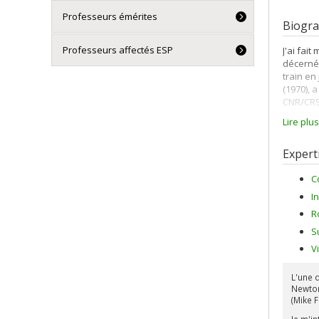
Professeurs émérites
Biogra
Professeurs affectés ESP
J'ai fai
décerné
train en
(1970), 
CNR/CRS
Lire plu
J'ai com
André Du
que j'ai
Expert
C
I
R
S
V
L'une 
Newton
(Mike 
Je m'i