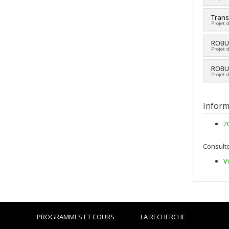
Cherc
Trans
Projet 
Sourc
Progr
Cherc
ROBU
Projet 
Sourc
Progr
Cherc
ROBU
Projet 
Sourc
Progr
Cherc
Inform
2
Consulte
V
PROGRAMMES ET COURS
LA RECHERCHE