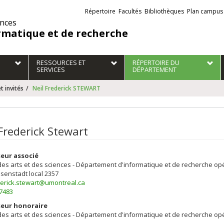
Liens
Répertoire
Facultés
Bibliothèques
Plan campus
externes
ences
rmatique et de recherche
RESSOURCES ET
RÉPERTOIRE DU
SERVICES
DÉPARTEMENT
t invités
Neil Frederick STEWART
 Frederick Stewart
eur associé
des arts et des sciences - Département d'informatique et de recherche op
isenstadt
local 2357
derick.stewart@umontreal.ca
-7483
seur honoraire
des arts et des sciences - Département d'informatique et de recherche op