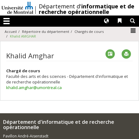
Passer
/
Département d'
informatique et de
au
recherche opérationnelle
contenu
Langues
Liens 
R
Menu
N
Accueil
Répertoire du département
Chargés de cours
Khalid AMGHAR
Vcard
Imp
Khalid Amghar
Chargé de cours
Faculté des arts et des sciences - Département d'informatique et
de recherche opérationnelle
khalid.amghar@umontreal.ca
Département d'informatique et de recherche
opérationnelle
Pavillon André-Aisenstadt