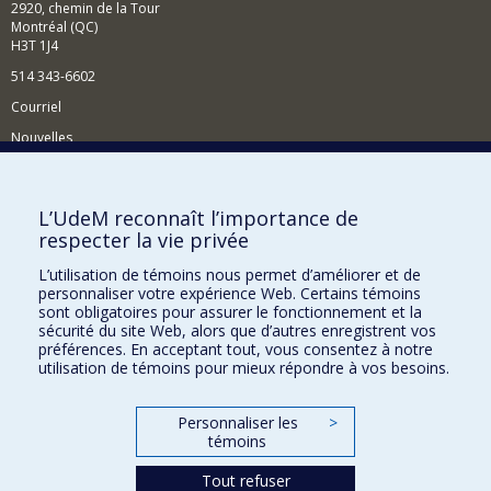
2920, chemin de la Tour
Montréal (QC)
H3T 1J4
514 343-6602
Courriel
Nouvelles
Activités
Comment soutenir le Département?
L’UdeM reconnaît l’importance de
respecter la vie privée
BESOIN D'AIDE?
L’utilisation de témoins nous permet d’améliorer et de
Plan du site
personnaliser votre expérience Web. Certains témoins
Signaler une erreur
sont obligatoires pour assurer le fonctionnement et la
sécurité du site Web, alors que d’autres enregistrent vos
Accessibilité
préférences. En acceptant tout, vous consentez à notre
utilisation de témoins pour mieux répondre à vos besoins.
FACULTÉ DES ARTS ET DES SCIENCES
Nos départements et écoles
Personnaliser les
>
témoins
Nos centres d'études
Tout refuser
Nos programmes et cours