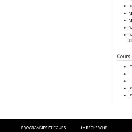
B
M
M
B
B
s
Cours
I
I
I
I
I
PROGRAMMES ET COURS
LA RECHERCHE