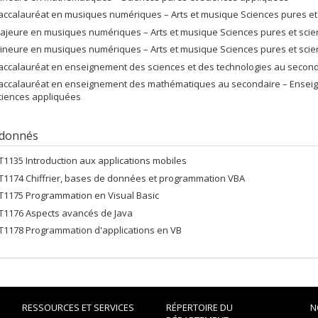
accalauréat en musiques numériques – Arts et musique Sciences pures et
ajeure en musiques numériques – Arts et musique Sciences pures et sci
ineure en musiques numériques – Arts et musique Sciences pures et sci
accalauréat en enseignement des sciences et des technologies au seconda
accalauréat en enseignement des mathématiques au secondaire – Enseign
ciences appliquées
 donnés
FT1135 Introduction aux applications mobiles
FT1174 Chiffrier, bases de données et programmation VBA
FT1175 Programmation en Visual Basic
FT1176 Aspects avancés de Java
FT1178 Programmation d'applications en VB
RESSOURCES ET SERVICES
RÉPERTOIRE DU
N