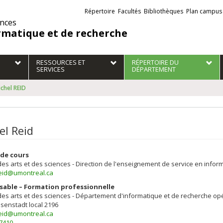
Liens
Répertoire
Facultés
Bibliothèques
Plan campus
externes
ences
rmatique et de recherche
RESSOURCES ET
RÉPERTOIRE DU
SERVICES
DÉPARTEMENT
chel REID
el Reid
de cours
des arts et des sciences - Direction de l'enseignement de service en inform
reid@umontreal.ca
able – Formation professionnelle
des arts et des sciences - Département d'informatique et de recherche op
isenstadt
local 2196
reid@umontreal.ca
-7410