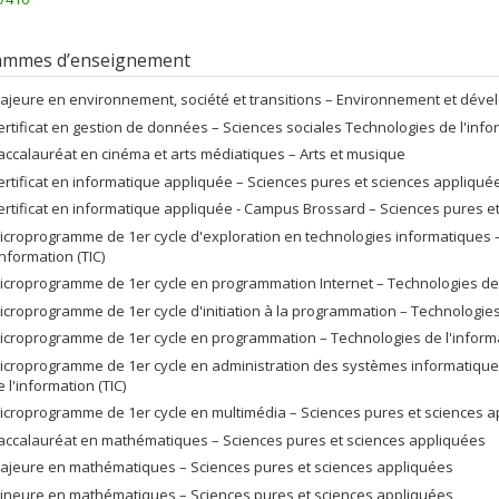
ammes d’enseignement
ajeure en environnement, société et transitions – Environnement et dé
ertificat en gestion de données – Sciences sociales Technologies de l'infor
accalauréat en cinéma et arts médiatiques – Arts et musique
ertificat en informatique appliquée – Sciences pures et sciences appliquée
ertificat en informatique appliquée - Campus Brossard – Sciences pures et
icroprogramme de 1er cycle d'exploration en technologies informatiques 
'information (TIC)
icroprogramme de 1er cycle en programmation Internet – Technologies de l
icroprogramme de 1er cycle d'initiation à la programmation – Technologies 
icroprogramme de 1er cycle en programmation – Technologies de l'informa
icroprogramme de 1er cycle en administration des systèmes informatique
e l'information (TIC)
icroprogramme de 1er cycle en multimédia – Sciences pures et sciences ap
accalauréat en mathématiques – Sciences pures et sciences appliquées
ajeure en mathématiques – Sciences pures et sciences appliquées
ineure en mathématiques – Sciences pures et sciences appliquées