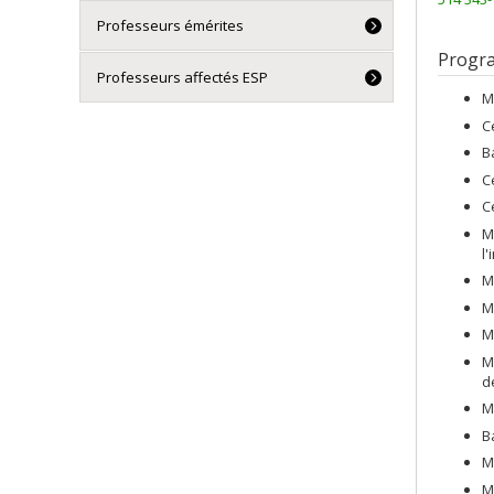
Professeurs émérites
Progr
Professeurs affectés ESP
M
C
B
C
C
M
l
M
M
M
M
d
M
B
M
M