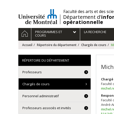
Passer
au
/
Faculté des arts et des sci
contenu
Département d'
info
opérationnelle
Navigation
ACCUEIL
PROGRAMMES ET
LA RECHERCHE
principale
COURS
Accueil
Répertoire du département
Chargés de cours
Mi
RÉPERTOIRE DU DÉPARTEMENT
Mich
Professeurs
Chargé 
Faculté 
Chargés de cours
michel.
Respons
Personnel administratif
Faculté 
André-A
Professeurs associés et invités
michel.
514 343