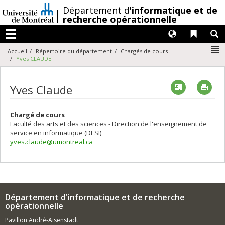
Passer
/
Département d'
informatique et de
au
recherche opérationnelle
contenu
Langues
Liens 
R
Menu
N
Accueil
Répertoire du département
Chargés de cours
Yves CLAUDE
Vcard
Imp
Yves Claude
Chargé de cours
Faculté des arts et des sciences - Direction de l'enseignement de
service en informatique (DESI)
yves.claude@umontreal.ca
Département d'informatique et de recherche
opérationnelle
Pavillon André-Aisenstadt