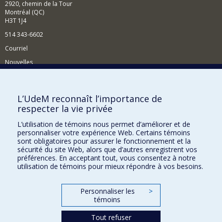
2920, chemin de la Tour
Montréal (QC)
H3T 1J4
514 343-6602
Courriel
Nouvelles
Activités
Comment soutenir le Département?
L’UdeM reconnaît l’importance de
respecter la vie privée
BESOIN D'AIDE?
L’utilisation de témoins nous permet d’améliorer et de
Plan du site
personnaliser votre expérience Web. Certains témoins
Signaler une erreur
sont obligatoires pour assurer le fonctionnement et la
sécurité du site Web, alors que d’autres enregistrent vos
Accessibilité
préférences. En acceptant tout, vous consentez à notre
utilisation de témoins pour mieux répondre à vos besoins.
FACULTÉ DES ARTS ET DES SCIENCES
Nos départements et écoles
Personnaliser les
>
témoins
Nos centres d'études
Tout refuser
Nos programmes et cours