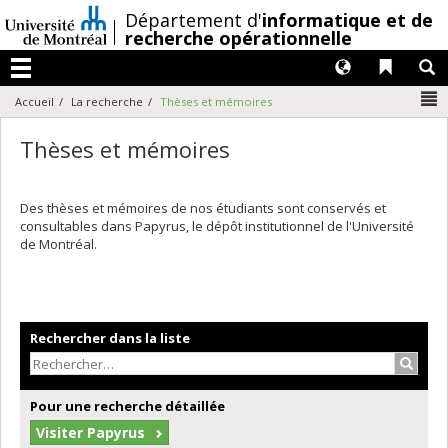
Passer
/
Département d'
informatique et de
au
recherche opérationnelle
contenu
Langues
Liens 
R
Menu
N
Accueil
La recherche
Thèses et mémoires
Thèses et mémoires
Des thèses et mémoires de nos étudiants sont conservés et
consultables dans Papyrus, le dépôt institutionnel de l'Université
de Montréal.
Rechercher dans la liste
Recher
Pour une recherche détaillée
Visiter Papyrus