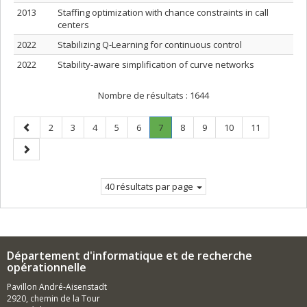
2013
Staffing optimization with chance constraints in call
centers
2022
Stabilizing Q-Learning for continuous control
2022
Stability-aware simplification of curve networks
Nombre de résultats :
1644
Page
Page
Page
Page
Page
Page
Page
.
Page
Page
Page
Page
2
3
4
5
6
7
8
9
10
11
précédente
Page
Page
courante.
suivante
40 résultats par page
Département d'informatique et de recherche
opérationnelle
Pavillon André-Aisenstadt
2920, chemin de la Tour