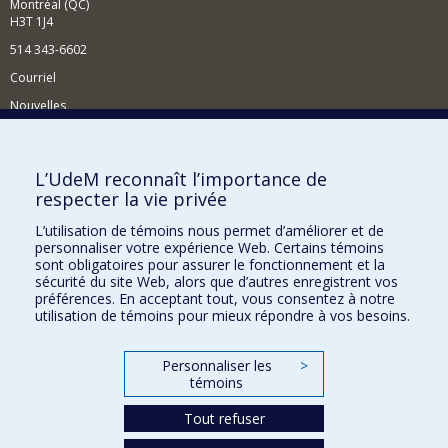
Montréal (QC)
H3T 1J4
514 343-6602
Courriel
Nouvelles
Activités
Comment soutenir le Département?
L’UdeM reconnaît l’importance de
respecter la vie privée
BESOIN D'AIDE?
L’utilisation de témoins nous permet d’améliorer et de
Plan du site
personnaliser votre expérience Web. Certains témoins
Signaler une erreur
sont obligatoires pour assurer le fonctionnement et la
sécurité du site Web, alors que d’autres enregistrent vos
Accessibilité
préférences. En acceptant tout, vous consentez à notre
utilisation de témoins pour mieux répondre à vos besoins.
FACULTÉ DES ARTS ET DES SCIENCES
Nos départements et écoles
Personnaliser les
>
témoins
Nos centres d'études
Tout refuser
Nos programmes et cours