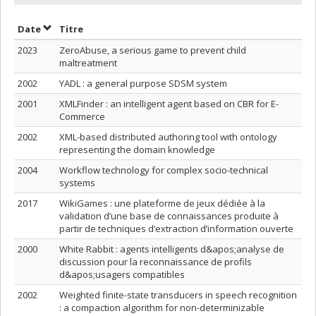
Trier par date en ordre décroissant
Trier par titre en ordre décroissant
Date
Titre
2023
ZeroAbuse, a serious game to prevent child
maltreatment
2002
YADL : a general purpose SDSM system
2001
XMLFinder : an intelligent agent based on CBR for E-
Commerce
2002
XML-based distributed authoring tool with ontology
representing the domain knowledge
2004
Workflow technology for complex socio-technical
systems
2017
WikiGames : une plateforme de jeux dédiée à la
validation d’une base de connaissances produite à
partir de techniques d’extraction d’information ouverte
2000
White Rabbit : agents intelligents d&apos;analyse de
discussion pour la reconnaissance de profils
d&apos;usagers compatibles
2002
Weighted finite-state transducers in speech recognition
: a compaction algorithm for non-determinizable