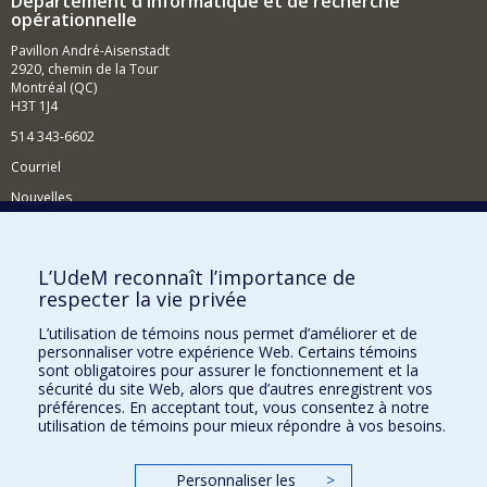
Département d'informatique et de recherche
opérationnelle
Pavillon André-Aisenstadt
2920, chemin de la Tour
Montréal (QC)
H3T 1J4
514 343-6602
Courriel
Nouvelles
Activités
Comment soutenir le Département?
L’UdeM reconnaît l’importance de
respecter la vie privée
BESOIN D'AIDE?
L’utilisation de témoins nous permet d’améliorer et de
Plan du site
personnaliser votre expérience Web. Certains témoins
Signaler une erreur
sont obligatoires pour assurer le fonctionnement et la
sécurité du site Web, alors que d’autres enregistrent vos
Accessibilité
préférences. En acceptant tout, vous consentez à notre
utilisation de témoins pour mieux répondre à vos besoins.
FACULTÉ DES ARTS ET DES SCIENCES
Nos départements et écoles
Personnaliser les
>