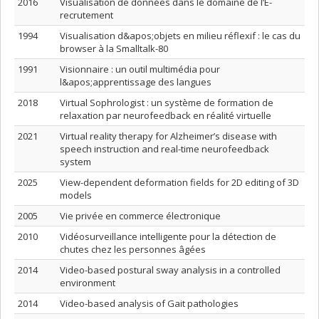
2016
Visualisation de données dans le domaine de l’E-
recrutement
1994
Visualisation d&apos;objets en milieu réflexif : le cas du
browser à la Smalltalk-80
1991
Visionnaire : un outil multimédia pour
l&apos;apprentissage des langues
2018
Virtual Sophrologist : un système de formation de
relaxation par neurofeedback en réalité virtuelle
2021
Virtual reality therapy for Alzheimer’s disease with
speech instruction and real-time neurofeedback
system
2025
View-dependent deformation fields for 2D editing of 3D
models
2005
Vie privée en commerce électronique
2010
Vidéosurveillance intelligente pour la détection de
chutes chez les personnes âgées
2014
Video-based postural sway analysis in a controlled
environment
2014
Video-based analysis of Gait pathologies