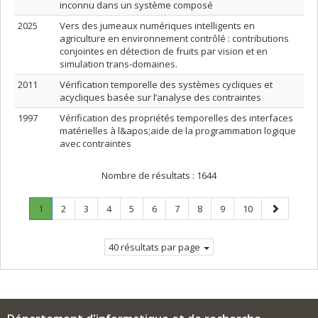
inconnu dans un système composé
2025
Vers des jumeaux numériques intelligents en
agriculture en environnement contrôlé : contributions
conjointes en détection de fruits par vision et en
simulation trans-domaines.
2011
Vérification temporelle des systèmes cycliques et
acycliques basée sur l’analyse des contraintes
1997
Vérification des propriétés temporelles des interfaces
matérielles à l&apos;aide de la programmation logique
avec contraintes
Nombre de résultats :
1644
Page
.
Page
Page
Page
Page
Page
Page
Page
Page
Page
Page
1
2
3
4
5
6
7
8
9
10
Page
suivante
courante.
40 résultats par page