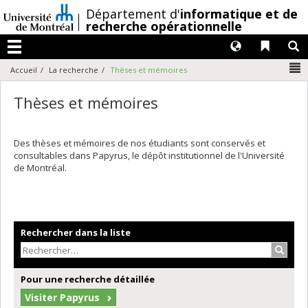
Passer
/
Département d'
informatique et de
au
recherche opérationnelle
contenu
Langues
Liens 
R
Menu
N
Accueil
La recherche
Thèses et mémoires
Thèses et mémoires
Des thèses et mémoires de nos étudiants sont conservés et
consultables dans Papyrus, le dépôt institutionnel de l'Université
de Montréal.
Rechercher dans la liste
Recher
Pour une recherche détaillée
Visiter Papyrus