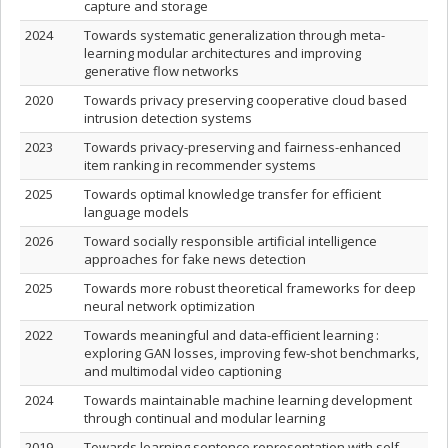
capture and storage
2024
Towards systematic generalization through meta-
learning modular architectures and improving
generative flow networks
2020
Towards privacy preserving cooperative cloud based
intrusion detection systems
2023
Towards privacy-preserving and fairness-enhanced
item ranking in recommender systems
2025
Towards optimal knowledge transfer for efficient
language models
2026
Toward socially responsible artificial intelligence
approaches for fake news detection
2025
Towards more robust theoretical frameworks for deep
neural network optimization
2022
Towards meaningful and data-efficient learning :
exploring GAN losses, improving few-shot benchmarks,
and multimodal video captioning
2024
Towards maintainable machine learning development
through continual and modular learning
2019
Towards learning sentence representation with self-