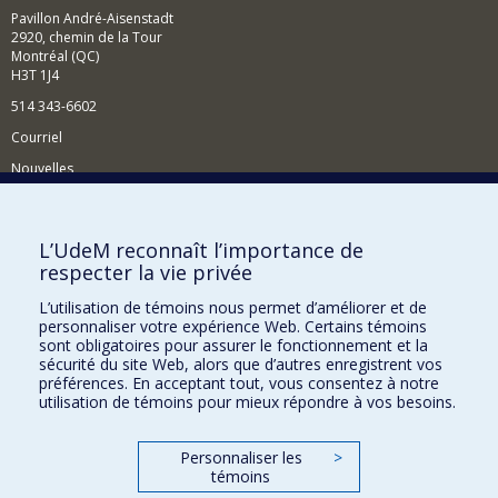
Pavillon André-Aisenstadt
2920, chemin de la Tour
Montréal (QC)
H3T 1J4
514 343-6602
Courriel
Nouvelles
Activités
Comment soutenir le Département?
L’UdeM reconnaît l’importance de
respecter la vie privée
BESOIN D'AIDE?
L’utilisation de témoins nous permet d’améliorer et de
Plan du site
personnaliser votre expérience Web. Certains témoins
Signaler une erreur
sont obligatoires pour assurer le fonctionnement et la
sécurité du site Web, alors que d’autres enregistrent vos
Accessibilité
préférences. En acceptant tout, vous consentez à notre
utilisation de témoins pour mieux répondre à vos besoins.
FACULTÉ DES ARTS ET DES SCIENCES
Nos départements et écoles
Personnaliser les
>
témoins
Nos centres d'études