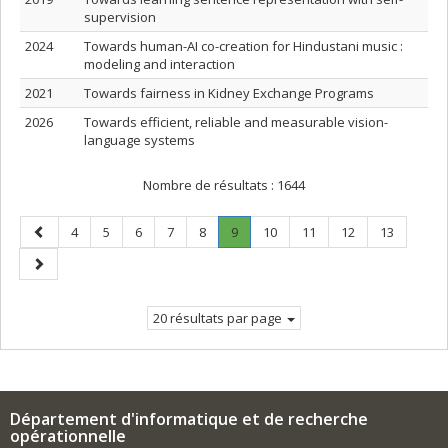
supervision
2024
Towards human-AI co-creation for Hindustani music :
modeling and interaction
2021
Towards fairness in Kidney Exchange Programs
2026
Towards efficient, reliable and measurable vision-
language systems
Nombre de résultats :
1644
Page
Page
Page
Page
Page
Page
Page
.
Page
Page
Page
Page
4
5
6
7
8
9
10
11
12
13
précédente
Page
Page
courante.
suivante
20 résultats par page
Département d'informatique et de recherche
opérationnelle