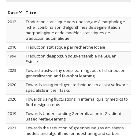
Trier par date en ordre décroissant
Trier par titre en ordre décroissant
Date
Titre
2012
Traduction statistique vers une langue à morphologie
riche : combinaison d’algorithmes de segmentation
morphologique et de modèles statistiques de
traduction automatique
2010
Traduction statistique par recherche locale
1994
Traduction d&apos;un sous-ensemble de SDL en
Estelle
2023
Toward trustworthy deep learning : out-of-distribution
generalization and few-shot learning
2020
Towards using intelligent techniques to assist software
specialists in their tasks
2020
Towards using fluctuations in internal quality metrics to
find design intents
2019
Towards Understanding Generalization in Gradient-
Based Meta-Learning
2023
Towards the reduction of greenhouse gas emissions :
models and algorithms for ridesharing and carbon