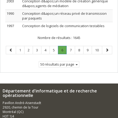
2003
Conception d&apos;un modèle de création générique
d&apos;agents de médiation
1990
Conception d&apos;un réseau privé de transmission
par paquets
1997
Conception de logiciels de communication testables
Nombre de résultats :
1645
Page
Page
Page
Page
Page
Page
Page
.
Page
Page
Page
Page
Page
1
2
3
4
5
6
7
8
9
10
précédente
Page
suivant
courante.
50 résultats par page
Département d'informatique et de recherche
opérationnelle
Pavillon André-Aisenstadt
2920, chemin de la Tour
Montréal (QC)
H3T 1J4