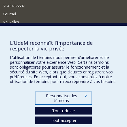
514 343-6602
Courriel
Nouvelles
Activités
Comment soutenir le Département?
L’UdeM reconnaît l’importance de
respecter la vie privée
BESOIN D'AIDE?
L’utilisation de témoins nous permet d’améliorer et de
Plan du site
personnaliser votre expérience Web. Certains témoins
Signaler une erreur
sont obligatoires pour assurer le fonctionnement et la
sécurité du site Web, alors que d’autres enregistrent vos
Accessibilité
préférences. En acceptant tout, vous consentez à notre
utilisation de témoins pour mieux répondre à vos besoins.
FACULTÉ DES ARTS ET DES SCIENCES
Nos départements et écoles
Personnaliser les
>
témoins
Nos centres d'études
Tout refuser
Nos programmes et cours
Tout accepter