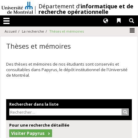
Passer
/
Département d'
informatique et de
au
recherche opérationnelle
contenu
Langues
Liens 
R
Menu
N
Accueil
La recherche
Thèses et mémoires
Thèses et mémoires
Des thèses et mémoires de nos étudiants sont conservés et
consultables dans Papyrus, le dépôt institutionnel de l'Université
de Montréal.
Rechercher dans la liste
Recher
Pour une recherche détaillée
Visiter Papyrus