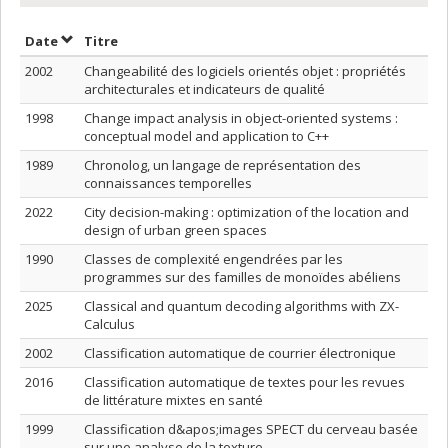
Trier par date en ordre croissant
Trier par titre en ordre croissant
Date
Titre
2002
Changeabilité des logiciels orientés objet : propriétés
architecturales et indicateurs de qualité
1998
Change impact analysis in object-oriented systems :
conceptual model and application to C++
1989
Chronolog, un langage de représentation des
connaissances temporelles
2022
City decision-making : optimization of the location and
design of urban green spaces
1990
Classes de complexité engendrées par les
programmes sur des familles de monoïdes abéliens
2025
Classical and quantum decoding algorithms with ZX-
Calculus
2002
Classification automatique de courrier électronique
2016
Classification automatique de textes pour les revues
de littérature mixtes en santé
1999
Classification d&apos;images SPECT du cerveau basée
sur une analyse de la texture