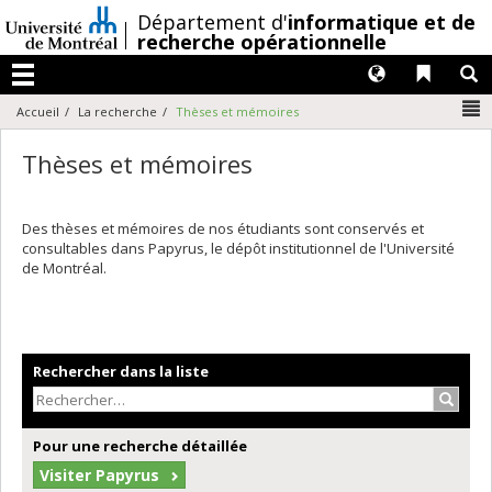
Passer
/
Département d'
informatique et de
au
recherche opérationnelle
contenu
Langues
Liens 
R
Menu
N
Accueil
La recherche
Thèses et mémoires
Thèses et mémoires
Des thèses et mémoires de nos étudiants sont conservés et
consultables dans Papyrus, le dépôt institutionnel de l'Université
de Montréal.
Rechercher dans la liste
Recher
Pour une recherche détaillée
Visiter Papyrus