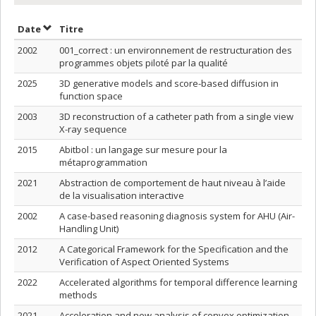
Trier par date en ordre croissant
Trier par titre en ordre croissant
Date
Titre
2002
001_correct : un environnement de restructuration des
programmes objets piloté par la qualité
2025
3D generative models and score-based diffusion in
function space
2003
3D reconstruction of a catheter path from a single view
X-ray sequence
2015
Abitbol : un langage sur mesure pour la
métaprogrammation
2021
Abstraction de comportement de haut niveau à l’aide
de la visualisation interactive
2002
A case-based reasoning diagnosis system for AHU (Air-
Handling Unit)
2012
A Categorical Framework for the Specification and the
Verification of Aspect Oriented Systems
2022
Accelerated algorithms for temporal difference learning
methods
2021
Acceleration and new analysis of convex optimization