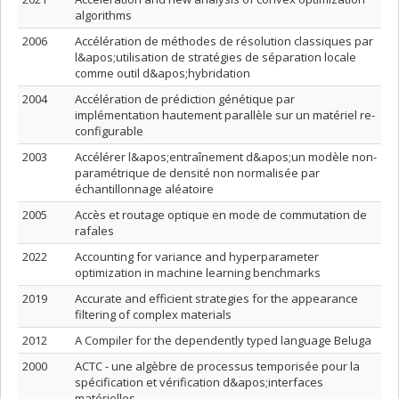
algorithms
2006
Accélération de méthodes de résolution classiques par
l&apos;utilisation de stratégies de séparation locale
comme outil d&apos;hybridation
2004
Accélération de prédiction génétique par
implémentation hautement parallèle sur un matériel re-
configurable
2003
Accélérer l&apos;entraînement d&apos;un modèle non-
paramétrique de densité non normalisée par
échantillonnage aléatoire
2005
Accès et routage optique en mode de commutation de
rafales
2022
Accounting for variance and hyperparameter
optimization in machine learning benchmarks
2019
Accurate and efficient strategies for the appearance
filtering of complex materials
2012
A Compiler for the dependently typed language Beluga
2000
ACTC - une algèbre de processus temporisée pour la
spécification et vérification d&apos;interfaces
matérielles