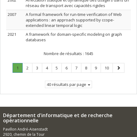
2002
Affectation statique et dynamique des usagers dans un
réseau de transport avec capacités rigides
2007
A formal framework for run-time verification of Web
applications : an approach supported by ccope-
extended linear temporal logic
2021
A framework for domain-specific modeling on graph
databases
Nombre de résultats :
1645
Page
.
Page
Page
Page
Page
Page
Page
Page
Page
Page
Page
1
2
3
4
5
6
7
8
9
10
Page
suivante
courante.
40 résultats par page
Département d'informatique et de recherche
opérationnelle
Pavillon André-Aisenstadt
2920, chemin de la Tour