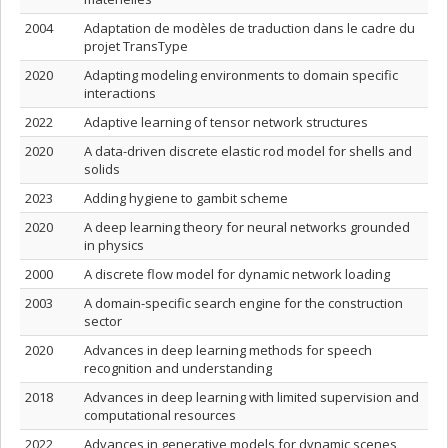
2004
Adaptation de modèles de traduction dans le cadre du
projet TransType
2020
Adapting modeling environments to domain specific
interactions
2022
Adaptive learning of tensor network structures
2020
A data-driven discrete elastic rod model for shells and
solids
2023
Adding hygiene to gambit scheme
2020
A deep learning theory for neural networks grounded
in physics
2000
A discrete flow model for dynamic network loading
2003
A domain-specific search engine for the construction
sector
2020
Advances in deep learning methods for speech
recognition and understanding
2018
Advances in deep learning with limited supervision and
computational resources
2022
Advances in generative models for dynamic scenes