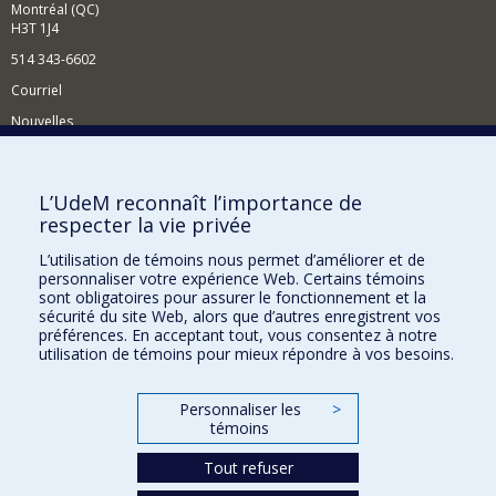
Montréal (QC)
H3T 1J4
514 343-6602
Courriel
Nouvelles
Activités
Comment soutenir le Département?
L’UdeM reconnaît l’importance de
respecter la vie privée
BESOIN D'AIDE?
L’utilisation de témoins nous permet d’améliorer et de
Plan du site
personnaliser votre expérience Web. Certains témoins
Signaler une erreur
sont obligatoires pour assurer le fonctionnement et la
sécurité du site Web, alors que d’autres enregistrent vos
Accessibilité
préférences. En acceptant tout, vous consentez à notre
utilisation de témoins pour mieux répondre à vos besoins.
FACULTÉ DES ARTS ET DES SCIENCES
Nos départements et écoles
Personnaliser les
>
témoins
Nos centres d'études
Tout refuser
Nos programmes et cours