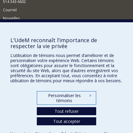
514 343-6602
Courriel
Nouvelles
Activités
Comment soutenir le Département?
L’UdeM reconnaît l’importance de
respecter la vie privée
BESOIN D'AIDE?
L’utilisation de témoins nous permet d’améliorer et de
Plan du site
personnaliser votre expérience Web. Certains témoins
Signaler une erreur
sont obligatoires pour assurer le fonctionnement et la
sécurité du site Web, alors que d’autres enregistrent vos
Accessibilité
préférences. En acceptant tout, vous consentez à notre
utilisation de témoins pour mieux répondre à vos besoins.
FACULTÉ DES ARTS ET DES SCIENCES
Nos départements et écoles
Personnaliser les
>
témoins
Nos centres d'études
Tout refuser
Nos programmes et cours
Tout accepter
Confidentialité