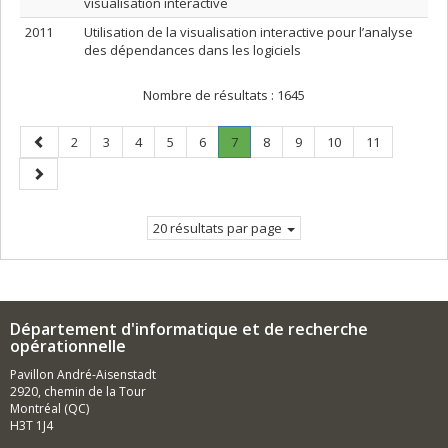
visualisation interactive
2011
Utilisation de la visualisation interactive pour l’analyse
des dépendances dans les logiciels
Nombre de résultats :
1645
Page
Page
Page
Page
Page
Page
Page
.
Page
Page
Page
Page
2
3
4
5
6
7
8
9
10
11
précédente
Page
Page
courante.
suivante
20 résultats par page
Département d'informatique et de recherche
opérationnelle
Pavillon André-Aisenstadt
2920, chemin de la Tour
Montréal (QC)
H3T 1J4