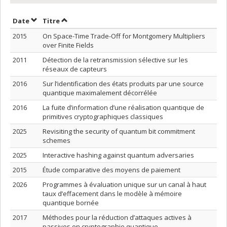
Trier par date en ordre décroissant
Trier par titre en ordre décroissant
Date
Titre
2015
On Space-Time Trade-Off for Montgomery Multipliers
over Finite Fields
2011
Détection de la retransmission sélective sur les
réseaux de capteurs
2016
Sur l’identification des états produits par une source
quantique maximalement décorrélée
2016
La fuite d’information d’une réalisation quantique de
primitives cryptographiques classiques
2025
Revisiting the security of quantum bit commitment
schemes
2025
Interactive hashing against quantum adversaries
2015
Étude comparative des moyens de paiement
2026
Programmes à évaluation unique sur un canal à haut
taux d’effacement dans le modèle à mémoire
quantique bornée
2017
Méthodes pour la réduction d’attaques actives à
passives en cryptographie quantique