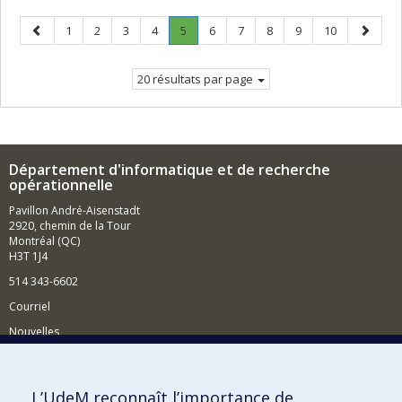
Page
Page
Page
Page
Page
Page
.
Page
Page
Page
Page
Page
Page
1
2
3
4
5
6
7
8
9
10
précédente
Page
suivant
courante.
20 résultats par page
Département d'informatique et de recherche
opérationnelle
Pavillon André-Aisenstadt
2920, chemin de la Tour
Montréal (QC)
H3T 1J4
514 343-6602
Courriel
Nouvelles
Activités
Comment soutenir le Département?
L’UdeM reconnaît l’importance de