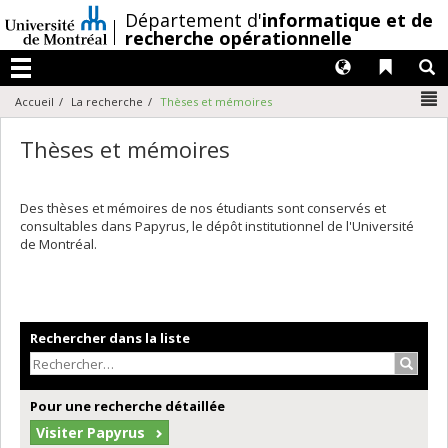
Passer
/
Département d'
informatique et de
au
recherche opérationnelle
contenu
Langues
Liens 
R
Menu
N
Accueil
La recherche
Thèses et mémoires
Thèses et mémoires
Des thèses et mémoires de nos étudiants sont conservés et
consultables dans Papyrus, le dépôt institutionnel de l'Université
de Montréal.
Rechercher dans la liste
Recher
Pour une recherche détaillée
Visiter Papyrus