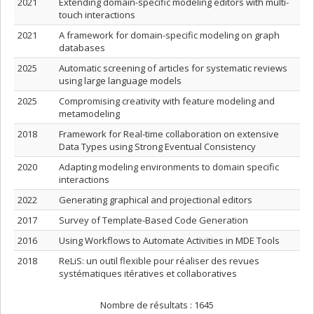
2021
Extending domain-specific modeling editors with multi-
touch interactions
2021
A framework for domain-specific modeling on graph
databases
2025
Automatic screening of articles for systematic reviews
using large language models
2025
Compromising creativity with feature modeling and
metamodeling
2018
Framework for Real-time collaboration on extensive
Data Types using Strong Eventual Consistency
2020
Adapting modeling environments to domain specific
interactions
2022
Generating graphical and projectional editors
2017
Survey of Template-Based Code Generation
2016
Using Workflows to Automate Activities in MDE Tools
2018
ReLiS: un outil flexible pour réaliser des revues
systématiques itératives et collaboratives
Nombre de résultats :
1645