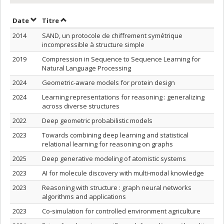
Trier par date en ordre décroissant
Trier par titre en ordre décroissant
Date
Titre
2014
SAND, un protocole de chiffrement symétrique
incompressible à structure simple
2019
Compression in Sequence to Sequence Learning for
Natural Language Processing
2024
Geometric-aware models for protein design
2024
Learning representations for reasoning : generalizing
across diverse structures
2022
Deep geometric probabilistic models
2023
Towards combining deep learning and statistical
relational learning for reasoning on graphs
2025
Deep generative modeling of atomistic systems
2023
AI for molecule discovery with multi-modal knowledge
2023
Reasoning with structure : graph neural networks
algorithms and applications
2023
Co-simulation for controlled environment agriculture