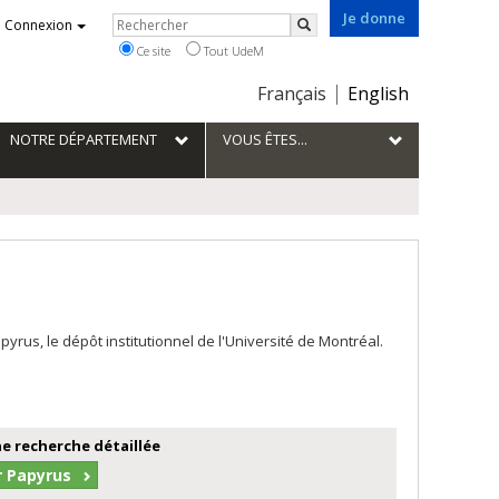
Je donne
Rechercher
Connexion
Rechercher
Ce site
Tout UdeM
Choix
Français
English
de
la
NOTRE DÉPARTEMENT
VOUS ÊTES...
langue
us, le dépôt institutionnel de l'Université de Montréal.
e recherche détaillée
r Papyrus