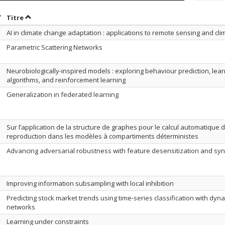
rier par date en ordre décroissant
Trier par titre en ordre décroissant
Titre
AI in climate change adaptation : applications to remote sensing and cli
Parametric Scattering Networks
Neurobiologically-inspired models : exploring behaviour prediction, lear
algorithms, and reinforcement learning
Generalization in federated learning
Sur l’application de la structure de graphes pour le calcul automatique
reproduction dans les modèles à compartiments déterministes
Advancing adversarial robustness with feature desensitization and sy
Improving information subsampling with local inhibition
Predicting stock market trends using time-series classification with dyn
networks
Learning under constraints