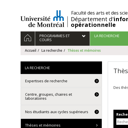
Passer
au
/
Faculté des arts et des sci
contenu
Département d'
info
opérationnelle
Navigation
ACCUEIL
PROGRAMMES ET
LA RECHERCHE
principale
COURS
Accueil
La recherche
Thèses et mémoires
LA RECHERCHE
Thès
Expertises de recherche
Des thès
Centre, groupes, chaires et
laboratoires
Nos étudiants aux cycles supérieurs
Recher
Thèses et mémoires