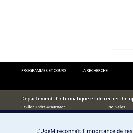
PROGRAMMES ET COURS
LA RECHERCHE
Département d'informatique et de recherche o
Pavillon André-Aisenstadt
Nouvelles
2920, chemin de la Tour
Activités
Montréal (QC)
H3T 1J4
Comment so
L’UdeM reconnaît l’importance de resp
514 343-6602