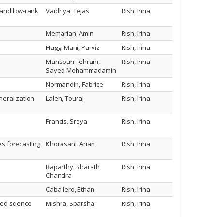
s and low-rank
Vaidhya, Tejas
Rish, Irina
Memarian, Amin
Rish, Irina
Haggi Mani, Parviz
Rish, Irina
Mansouri Tehrani,
Rish, Irina
Sayed Mohammadamin
Normandin, Fabrice
Rish, Irina
neralization
Laleh, Touraj
Rish, Irina
Francis, Sreya
Rish, Irina
es forecasting
Khorasani, Arian
Rish, Irina
Raparthy, Sharath
Rish, Irina
Chandra
Caballero, Ethan
Rish, Irina
zed science
Mishra, Sparsha
Rish, Irina