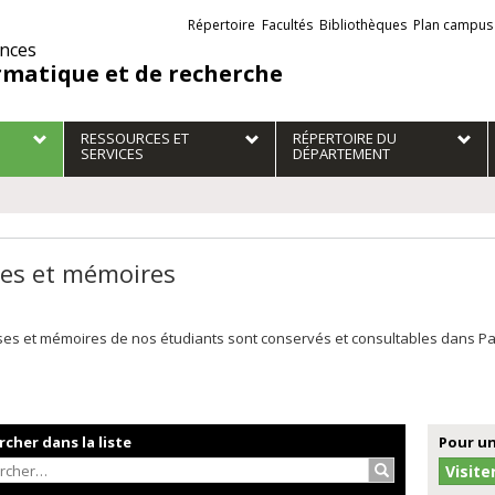
Liens
Répertoire
Facultés
Bibliothèques
Plan campus
externes
ences
rmatique et de recherche
RESSOURCES ET
RÉPERTOIRE DU
SERVICES
DÉPARTEMENT
es et mémoires
es et mémoires de nos étudiants sont conservés et consultables dans Papyr
cher dans la liste
Pour un
Rechercher…
Visite