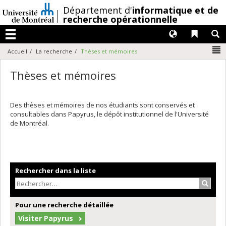
Passer
/
Département d'
informatique et de
au
recherche opérationnelle
contenu
Langues
Liens 
R
Menu
N
Accueil
La recherche
Thèses et mémoires
Thèses et mémoires
Des thèses et mémoires de nos étudiants sont conservés et
consultables dans Papyrus, le dépôt institutionnel de l'Université
de Montréal.
Rechercher dans la liste
Recher
Pour une recherche détaillée
Visiter Papyrus