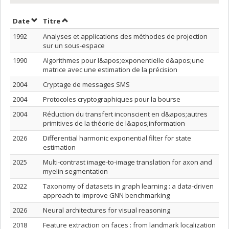
Trier par date en ordre décroissant
Trier par titre en ordre décroissant
Date
Titre
1992
Analyses et applications des méthodes de projection
sur un sous-espace
1990
Algorithmes pour l&apos;exponentielle d&apos;une
matrice avec une estimation de la précision
2004
Cryptage de messages SMS
2004
Protocoles cryptographiques pour la bourse
2004
Réduction du transfert inconscient en d&apos;autres
primitives de la théorie de l&apos;information
2026
Differential harmonic exponential filter for state
estimation
2025
Multi-contrast image-to-image translation for axon and
myelin segmentation
2022
Taxonomy of datasets in graph learning : a data-driven
approach to improve GNN benchmarking
2026
Neural architectures for visual reasoning
2018
Feature extraction on faces : from landmark localization