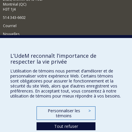
Montréal (QC)
H3T 1J4
514 343-6602
Courriel
Nouvelles
Activités
Comment soutenir le Département?
L’UdeM reconnaît l’importance de
respecter la vie privée
BESOIN D'AIDE?
L’utilisation de témoins nous permet d’améliorer et de
Plan du site
personnaliser votre expérience Web. Certains témoins
Signaler une erreur
sont obligatoires pour assurer le fonctionnement et la
sécurité du site Web, alors que d’autres enregistrent vos
Accessibilité
préférences. En acceptant tout, vous consentez à notre
utilisation de témoins pour mieux répondre à vos besoins.
FACULTÉ DES ARTS ET DES SCIENCES
Nos départements et écoles
Personnaliser les
>
témoins
Nos centres d'études
Tout refuser
Nos programmes et cours