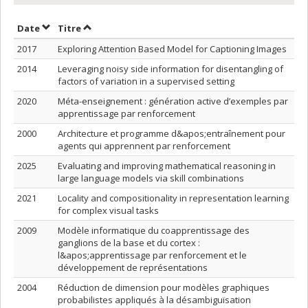
Trier par date en ordre croissant
Trier par titre en ordre croissant
Date
Titre
2017
Exploring Attention Based Model for Captioning Images
2014
Leveraging noisy side information for disentangling of
factors of variation in a supervised setting
2020
Méta-enseignement : génération active d’exemples par
apprentissage par renforcement
2000
Architecture et programme d&apos;entraînement pour
agents qui apprennent par renforcement
2025
Evaluating and improving mathematical reasoning in
large language models via skill combinations
2021
Locality and compositionality in representation learning
for complex visual tasks
2009
Modèle informatique du coapprentissage des
ganglions de la base et du cortex :
l&apos;apprentissage par renforcement et le
développement de représentations
2004
Réduction de dimension pour modèles graphiques
probabilistes appliqués à la désambiguïsation