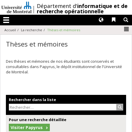
Passer
/
Département d'
informatique et de
au
recherche opérationnelle
contenu
Langues
Liens 
R
Menu
N
Accueil
La recherche
Thèses et mémoires
Thèses et mémoires
Des thèses et mémoires de nos étudiants sont conservés et
consultables dans Papyrus, le dépôt institutionnel de l'Université
de Montréal.
Rechercher dans la liste
Recher
Pour une recherche détaillée
Visiter Papyrus