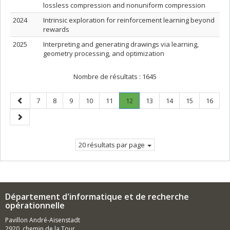
lossless compression and nonuniform compression
2024
Intrinsic exploration for reinforcement learning beyond
rewards
2025
Interpreting and generating drawings via learning,
geometry processing, and optimization
Nombre de résultats :
1645
Page
Page
Page
Page
Page
Page
Page
.
Page
Page
Page
Page
7
8
9
10
11
12
13
14
15
16
précédente
Page
Page
courante.
suivante
20 résultats par page
Département d'informatique et de recherche
opérationnelle
Pavillon André-Aisenstadt
2920, chemin de la Tour