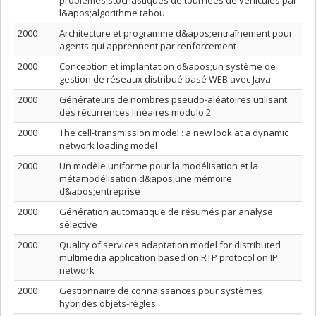
problèmes stochastiques de tournées de véhicules par
l&apos;algorithme tabou
2000
Architecture et programme d&apos;entraînement pour
agents qui apprennent par renforcement
2000
Conception et implantation d&apos;un système de
gestion de réseaux distribué basé WEB avec Java
2000
Générateurs de nombres pseudo-aléatoires utilisant
des récurrences linéaires modulo 2
2000
The cell-transmission model : a new look at a dynamic
network loading model
2000
Un modèle uniforme pour la modélisation et la
métamodélisation d&apos;une mémoire
d&apos;entreprise
2000
Génération automatique de résumés par analyse
sélective
2000
Quality of services adaptation model for distributed
multimedia application based on RTP protocol on IP
network
2000
Gestionnaire de connaissances pour systèmes
hybrides objets-règles