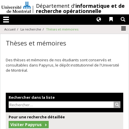
Passer
/
Département d'
informatique et de
au
recherche opérationnelle
contenu
Langues
Liens 
R
Menu
N
Accueil
La recherche
Thèses et mémoires
Thèses et mémoires
Des thèses et mémoires de nos étudiants sont conservés et
consultables dans Papyrus, le dépôt institutionnel de l'Université
de Montréal.
Rechercher dans la liste
Recher
Pour une recherche détaillée
Visiter Papyrus