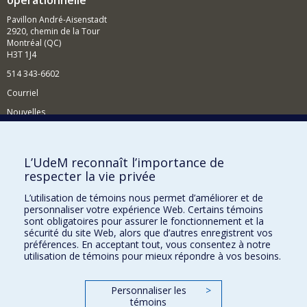
opérationnelle
Pavillon André-Aisenstadt
2920, chemin de la Tour
Montréal (QC)
H3T 1J4
514 343-6602
Courriel
Nouvelles
Activités
Comment soutenir le Département?
L’UdeM reconnaît l’importance de
respecter la vie privée
BESOIN D'AIDE?
L’utilisation de témoins nous permet d’améliorer et de
Plan du site
personnaliser votre expérience Web. Certains témoins
Signaler une erreur
sont obligatoires pour assurer le fonctionnement et la
sécurité du site Web, alors que d’autres enregistrent vos
Accessibilité
préférences. En acceptant tout, vous consentez à notre
utilisation de témoins pour mieux répondre à vos besoins.
FACULTÉ DES ARTS ET DES SCIENCES
Nos départements et écoles
Personnaliser les
>
témoins
Nos centres d'études