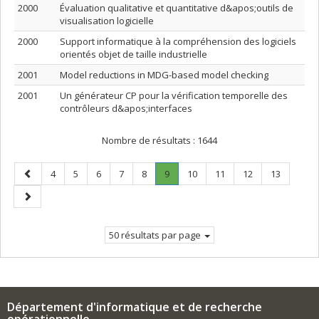
2000
Évaluation qualitative et quantitative d&apos;outils de
visualisation logicielle
2000
Support informatique à la compréhension des logiciels
orientés objet de taille industrielle
2001
Model reductions in MDG-based model checking
2001
Un générateur CP pour la vérification temporelle des
contrôleurs d&apos;interfaces
Nombre de résultats :
1644
Page
Page
Page
Page
Page
Page
Page
.
Page
Page
Page
Page
4
5
6
7
8
9
10
11
12
13
précédente
Page
Page
courante.
suivante
50 résultats par page
Département d'informatique et de recherche