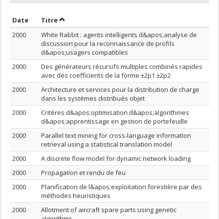
Trier par date en ordre décroissant
Trier par titre en ordre décroissant
Date
Titre
2000
White Rabbit : agents intelligents d&apos;analyse de
discussion pour la reconnaissance de profils
d&apos;usagers compatibles
2000
Des générateurs récursifs multiples combinés rapides
avec des coefficients de la forme ±2p1 ±2p2
2000
Architecture et services pour la distribution de charge
dans les systèmes distribués objet
2000
Critères d&apos;optimisation d&apos;algorithmes
d&apos;apprentissage en gestion de portefeuille
2000
Parallel text mining for cross-language information
retrieval using a statistical translation model
2000
A discrete flow model for dynamic network loading
2000
Propagation et rendu de feu
2000
Planification de l&apos;exploitation forestière par des
méthodes heuristiques
2000
Allotment of aircraft spare parts using genetic
algorithms