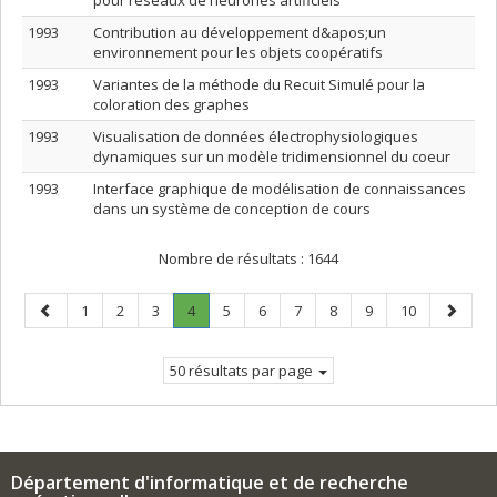
pour réseaux de neurones artificiels
1993
Contribution au développement d&apos;un
environnement pour les objets coopératifs
1993
Variantes de la méthode du Recuit Simulé pour la
coloration des graphes
1993
Visualisation de données électrophysiologiques
dynamiques sur un modèle tridimensionnel du coeur
1993
Interface graphique de modélisation de connaissances
dans un système de conception de cours
Nombre de résultats :
1644
Page
Page
Page
Page
Page
.
Page
Page
Page
Page
Page
Page
Page
1
2
3
4
5
6
7
8
9
10
précédente
Page
suivant
courante.
50 résultats par page
Département d'informatique et de recherche