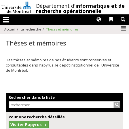
Passer
/
Département d'
informatique et de
au
recherche opérationnelle
contenu
Langues
Liens 
R
Menu
N
Accueil
La recherche
Thèses et mémoires
Thèses et mémoires
Des thèses et mémoires de nos étudiants sont conservés et
consultables dans Papyrus, le dépôt institutionnel de l'Université
de Montréal.
Rechercher dans la liste
Recher
Pour une recherche détaillée
Visiter Papyrus