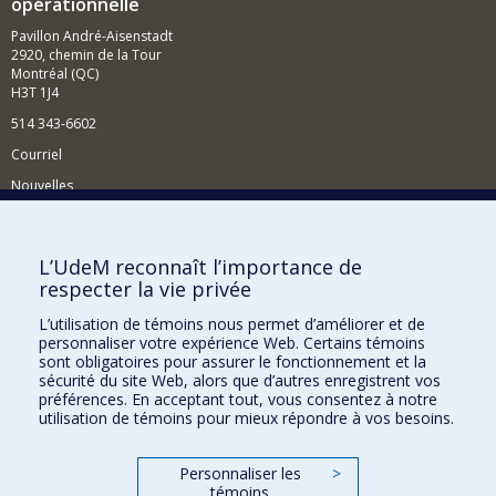
opérationnelle
Pavillon André-Aisenstadt
2920, chemin de la Tour
Montréal (QC)
H3T 1J4
514 343-6602
Courriel
Nouvelles
Activités
Comment soutenir le Département?
L’UdeM reconnaît l’importance de
respecter la vie privée
BESOIN D'AIDE?
L’utilisation de témoins nous permet d’améliorer et de
Plan du site
personnaliser votre expérience Web. Certains témoins
Signaler une erreur
sont obligatoires pour assurer le fonctionnement et la
sécurité du site Web, alors que d’autres enregistrent vos
Accessibilité
préférences. En acceptant tout, vous consentez à notre
utilisation de témoins pour mieux répondre à vos besoins.
FACULTÉ DES ARTS ET DES SCIENCES
Nos départements et écoles
Personnaliser les
>
témoins