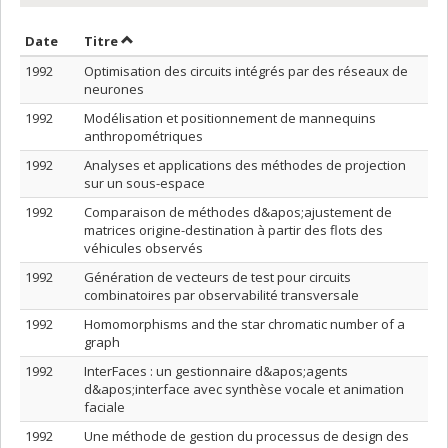
Trier par date en ordre décroissant
Trier par titre en ordre décroissant
Date
Titre
1992
Optimisation des circuits intégrés par des réseaux de
neurones
1992
Modélisation et positionnement de mannequins
anthropométriques
1992
Analyses et applications des méthodes de projection
sur un sous-espace
1992
Comparaison de méthodes d&apos;ajustement de
matrices origine-destination à partir des flots des
véhicules observés
1992
Génération de vecteurs de test pour circuits
combinatoires par observabilité transversale
1992
Homomorphisms and the star chromatic number of a
graph
1992
InterFaces : un gestionnaire d&apos;agents
d&apos;interface avec synthèse vocale et animation
faciale
1992
Une méthode de gestion du processus de design des