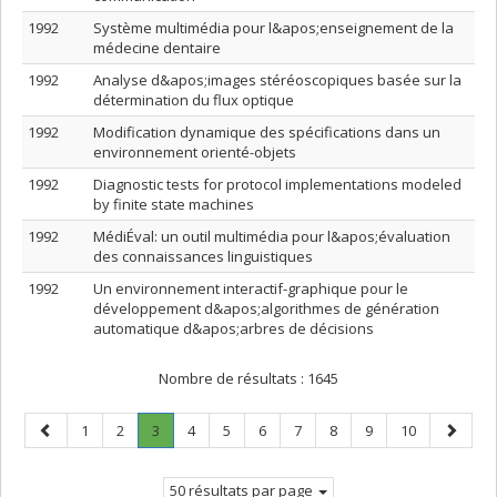
1992
Système multimédia pour l&apos;enseignement de la
médecine dentaire
1992
Analyse d&apos;images stéréoscopiques basée sur la
détermination du flux optique
1992
Modification dynamique des spécifications dans un
environnement orienté-objets
1992
Diagnostic tests for protocol implementations modeled
by finite state machines
1992
MédiÉval: un outil multimédia pour l&apos;évaluation
des connaissances linguistiques
1992
Un environnement interactif-graphique pour le
développement d&apos;algorithmes de génération
automatique d&apos;arbres de décisions
Nombre de résultats :
1645
Page
Page
Page
Page
.
Page
Page
Page
Page
Page
Page
Page
Page
1
2
3
4
5
6
7
8
9
10
précédente
Page
suivant
courante.
50 résultats par page