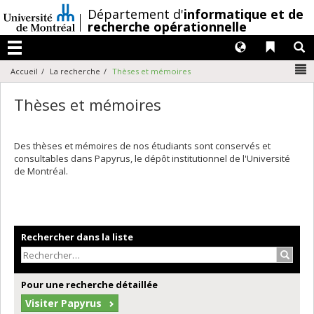
Passer
/
Département d'
informatique et de
au
recherche opérationnelle
contenu
Langues
Liens 
R
Menu
N
Accueil
La recherche
Thèses et mémoires
Thèses et mémoires
Des thèses et mémoires de nos étudiants sont conservés et
consultables dans Papyrus, le dépôt institutionnel de l'Université
de Montréal.
Rechercher dans la liste
Recher
Pour une recherche détaillée
Visiter Papyrus