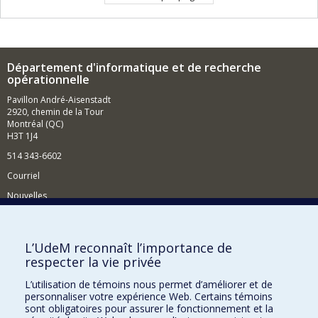
Département d'informatique et de recherche
opérationnelle
Pavillon André-Aisenstadt
2920, chemin de la Tour
Montréal (QC)
H3T 1J4
514 343-6602
Courriel
Nouvelles
Activités
Comment soutenir le Département?
L’UdeM reconnaît l’importance de
respecter la vie privée
BESOIN D'AIDE?
L’utilisation de témoins nous permet d’améliorer et de
Plan du site
personnaliser votre expérience Web. Certains témoins
Signaler une erreur
sont obligatoires pour assurer le fonctionnement et la