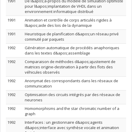
1991
De l&apos;à-propos du modèle de simulation optimiste
pour l&apos;implantation de VHDL dans un
environnement informatique distribué
1991
Animation et contrôle de corps articulés rigides à
l&apos;aide des lois de la dynamique
1991
Heuristique de planification d&apos;un réseau privé
commuté par paquets
1992
Génération automatique de procédés anaphoriques
dans les textes d&apos;assemblage
1992
Comparaison de méthodes d&apos;ajustement de
matrices origine-destination à partir des flots des
véhicules observés
1992
Anonymat des correspondants dans les réseaux de
communication
1992
Optimisation des circuits intégrés par des réseaux de
neurones
1992
Homomorphisms and the star chromatic number of a
graph
1992
InterFaces : un gestionnaire d&apos;agents
d&apos;interface avec synthèse vocale et animation