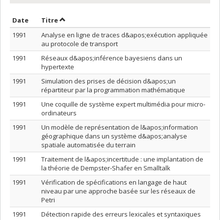
Trier par date en ordre décroissant
Trier par titre en ordre décroissant
Date
Titre
1991
Analyse en ligne de traces d&apos;exécution appliquée
au protocole de transport
1991
Réseaux d&apos;inférence bayesiens dans un
hypertexte
1991
Simulation des prises de décision d&apos;un
répartiteur par la programmation mathématique
1991
Une coquille de système expert multimédia pour micro-
ordinateurs
1991
Un modèle de représentation de l&apos;information
géographique dans un système d&apos;analyse
spatiale automatisée du terrain
1991
Traitement de l&apos;incertitude : une implantation de
la théorie de Dempster-Shafer en Smalltalk
1991
Vérification de spécifications en langage de haut
niveau par une approche basée sur les réseaux de
Petri
1991
Détection rapide des erreurs lexicales et syntaxiques