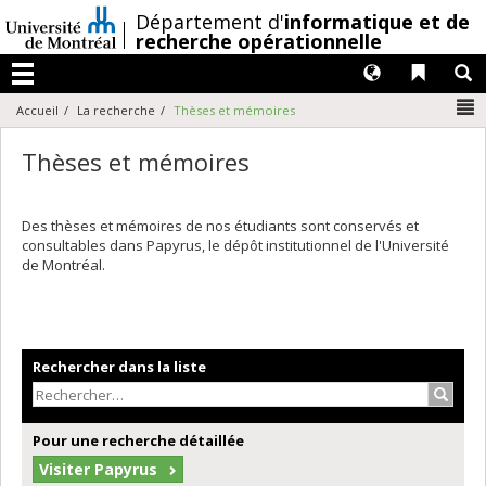
Passer
/
Département d'
informatique et de
au
recherche opérationnelle
contenu
Langues
Liens 
R
Menu
N
Accueil
La recherche
Thèses et mémoires
Thèses et mémoires
Des thèses et mémoires de nos étudiants sont conservés et
consultables dans Papyrus, le dépôt institutionnel de l'Université
de Montréal.
Rechercher dans la liste
Recher
Pour une recherche détaillée
Visiter Papyrus