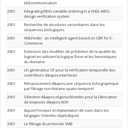
télécommunication
2001
Integrating MDG variable ordering in a VHDL-MDG
design verification system
2001
Recherche de structures secondaires dans les
séquences biologiques
2001
XMLFinder : an intelligent agent based on CBR for E-
Commerce
2001
Extension des modèles de prédiction de la qualité du
logiciel en utilisant la logique floue et les heuristiques
du domaine
2001
Un générateur CP pour la vérification temporelle des
contrôleurs d&apos;interfaces
2001
Réhaussement d&apos;une séquence échographique
par filtrage non-linéaire spatio-temporel
2001
Sélection d&apos;oligonucléotides pour la fabrication
de biopuces d&apos;ADN
2001
&quot;Principes et implantation de vues dans les
langages Orientés-objets&quot;
2001
Le filtrage du protocole SMB