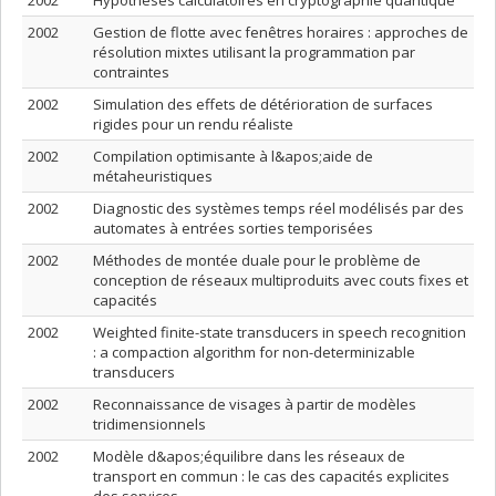
2002
Hypothèses calculatoires en cryptographie quantique
2002
Gestion de flotte avec fenêtres horaires : approches de
résolution mixtes utilisant la programmation par
contraintes
2002
Simulation des effets de détérioration de surfaces
rigides pour un rendu réaliste
2002
Compilation optimisante à l&apos;aide de
métaheuristiques
2002
Diagnostic des systèmes temps réel modélisés par des
automates à entrées sorties temporisées
2002
Méthodes de montée duale pour le problème de
conception de réseaux multiproduits avec couts fixes et
capacités
2002
Weighted finite-state transducers in speech recognition
: a compaction algorithm for non-determinizable
transducers
2002
Reconnaissance de visages à partir de modèles
tridimensionnels
2002
Modèle d&apos;équilibre dans les réseaux de
transport en commun : le cas des capacités explicites