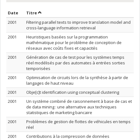
Trier par date en ordre décroissant
Trier par titre en ordre décroissant
Date
Titre
2001
Filtering parallel texts to improve translation model and
cross-language information retrieval
2001
Heuristiques basées sur la programmation
mathématique pour le problème de conception de
réseaux avec coûts fixes et capacités
2001
Génération de cas de test pour les systèmes temps
réel modélisés par des automates à entrées sorties
temporisées
2001
Optimisation de circuits lors de la synthèse à partir de
langages de haut niveau
2001
Obje[c]t identification using conceptual clustering
2001
Un système combiné de raisonnement à base de cas et
de data mining : une alternative aux techniques
statistiques de marketing bancaire
2001
Problèmes de gestion de flottes de véhicules en temps
réel
2001
Contributions à la compression de données