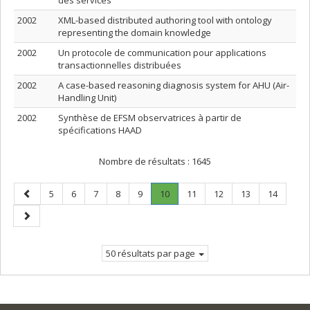
des services
2002
XML-based distributed authoring tool with ontology
representing the domain knowledge
2002
Un protocole de communication pour applications
transactionnelles distribuées
2002
A case-based reasoning diagnosis system for AHU (Air-
Handling Unit)
2002
Synthèse de EFSM observatrices à partir de
spécifications HAAD
Nombre de résultats :
1645
Page
Page
Page
Page
Page
Page
Page
.
Page
Page
Page
Page
5
6
7
8
9
10
11
12
13
14
précédente
Page
Page
courante.
suivante
50 résultats par page