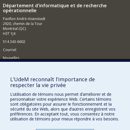
Département d'informatique et de recherche
opérationnelle
Pavillon André-Aisenstadt
2920, chemin de la Tour
Montréal (QC)
H3T 1J4
514 343-6602
Courriel
Nouvelles
Activités
Comment soutenir le Département?
L’UdeM reconnaît l’importance de
respecter la vie privée
BESOIN D'AIDE?
L’utilisation de témoins nous permet d’améliorer et de
Plan du site
personnaliser votre expérience Web. Certains témoins
Signaler une erreur
sont obligatoires pour assurer le fonctionnement et la
sécurité du site Web, alors que d’autres enregistrent vos
Accessibilité
préférences. En acceptant tout, vous consentez à notre
utilisation de témoins pour mieux répondre à vos besoins.
FACULTÉ DES ARTS ET DES SCIENCES