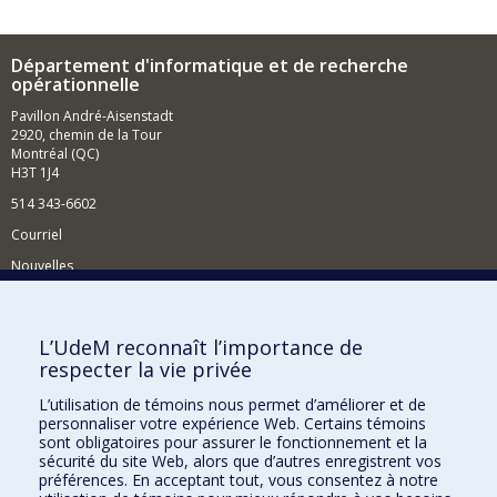
Département d'informatique et de recherche
opérationnelle
Pavillon André-Aisenstadt
2920, chemin de la Tour
Montréal (QC)
H3T 1J4
514 343-6602
Courriel
Nouvelles
Activités
Comment soutenir le Département?
L’UdeM reconnaît l’importance de
respecter la vie privée
BESOIN D'AIDE?
L’utilisation de témoins nous permet d’améliorer et de
Plan du site
personnaliser votre expérience Web. Certains témoins
Signaler une erreur
sont obligatoires pour assurer le fonctionnement et la
sécurité du site Web, alors que d’autres enregistrent vos
Accessibilité
préférences. En acceptant tout, vous consentez à notre