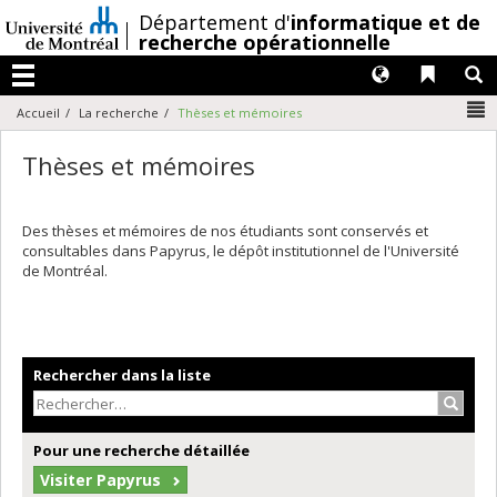
Passer
/
Département d'
informatique et de
au
recherche opérationnelle
contenu
Langues
Liens 
R
Menu
N
Accueil
La recherche
Thèses et mémoires
Thèses et mémoires
Des thèses et mémoires de nos étudiants sont conservés et
consultables dans Papyrus, le dépôt institutionnel de l'Université
de Montréal.
Rechercher dans la liste
Recher
Pour une recherche détaillée
Visiter Papyrus