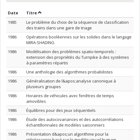
Trier par date en ordre décroissant
Trier par titre en ordre décroissant
Date
Titre
1985
Le problème du choix de la séquence de classification
des trains dans une gare de triage
1986
Opérations booléennes sur les solides dans le langage
MIRA-SHADING
1986
Modélisation des problèmes spatio-temporels :
extension des propriétés du Turnpike à des systèmes
à paramètres répartis
1986
Une anthologie des algorithmes probabilistes
1986
Généralisation de l&apos;analyse canonique à
plusieurs groupes
1986
Horaires de véhicules avec fenêtres de temps
amovibles
1986
Équilibres pour des jeux séquentiels
1986
Étude des autocovariances et des autocorrélations
échantillonnales de modèles saisonniers
1986
Présentation d&apos;un algorithme pour la
stéréoscopie basé sur le modèle visuel humain