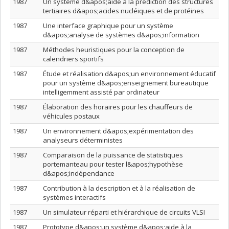
1987
Un système d&apos;aide à la prédiction des structures
tertiaires d&apos;acides nucléiques et de protéines
1987
Une interface graphique pour un système
d&apos;analyse de systèmes d&apos;information
1987
Méthodes heuristiques pour la conception de
calendriers sportifs
1987
Étude et réalisation d&apos;un environnement éducatif
pour un système d&apos;enseignement bureautique
intelligemment assisté par ordinateur
1987
Élaboration des horaires pour les chauffeurs de
véhicules postaux
1987
Un environnement d&apos;expérimentation des
analyseurs déterministes
1987
Comparaison de la puissance de statistiques
portemanteau pour tester l&apos;hypothèse
d&apos;indépendance
1987
Contribution à la description et à la réalisation de
systèmes interactifs
1987
Un simulateur réparti et hiérarchique de circuits VLSI
1987
Prototype d&apos;un système d&apos;aide à la