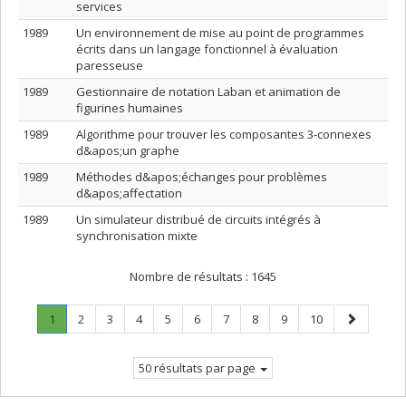
services
1989
Un environnement de mise au point de programmes
écrits dans un langage fonctionnel à évaluation
paresseuse
1989
Gestionnaire de notation Laban et animation de
figurines humaines
1989
Algorithme pour trouver les composantes 3-connexes
d&apos;un graphe
1989
Méthodes d&apos;échanges pour problèmes
d&apos;affectation
1989
Un simulateur distribué de circuits intégrés à
synchronisation mixte
Nombre de résultats :
1645
Page
.
Page
Page
Page
Page
Page
Page
Page
Page
Page
Page
1
2
3
4
5
6
7
8
9
10
Page
suivante
courante.
50 résultats par page