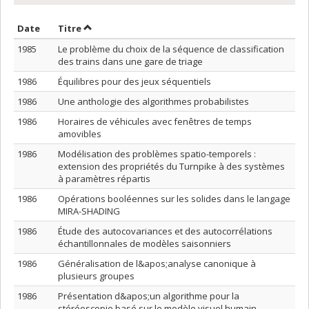
Trier par date en ordre décroissant
Trier par titre en ordre décroissant
Date
Titre
1985
Le problème du choix de la séquence de classification
des trains dans une gare de triage
1986
Équilibres pour des jeux séquentiels
1986
Une anthologie des algorithmes probabilistes
1986
Horaires de véhicules avec fenêtres de temps
amovibles
1986
Modélisation des problèmes spatio-temporels :
extension des propriétés du Turnpike à des systèmes
à paramètres répartis
1986
Opérations booléennes sur les solides dans le langage
MIRA-SHADING
1986
Étude des autocovariances et des autocorrélations
échantillonnales de modèles saisonniers
1986
Généralisation de l&apos;analyse canonique à
plusieurs groupes
1986
Présentation d&apos;un algorithme pour la
stéréoscopie basé sur le modèle visuel humain