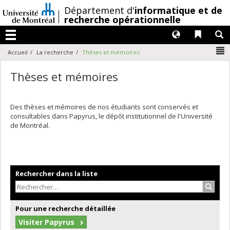
Passer
/
Département d'
informatique et de
au
recherche opérationnelle
contenu
Langues
Liens 
R
Menu
N
Accueil
La recherche
Thèses et mémoires
Thèses et mémoires
Des thèses et mémoires de nos étudiants sont conservés et
consultables dans Papyrus, le dépôt institutionnel de l'Université
de Montréal.
Rechercher dans la liste
Recher
Pour une recherche détaillée
Visiter Papyrus