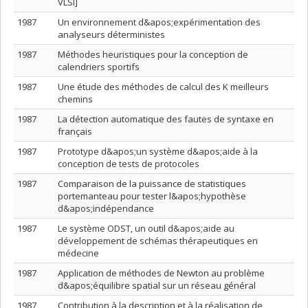
VLSI]
1987
Un environnement d&apos;expérimentation des
analyseurs déterministes
1987
Méthodes heuristiques pour la conception de
calendriers sportifs
1987
Une étude des méthodes de calcul des K meilleurs
chemins
1987
La détection automatique des fautes de syntaxe en
français
1987
Prototype d&apos;un système d&apos;aide à la
conception de tests de protocoles
1987
Comparaison de la puissance de statistiques
portemanteau pour tester l&apos;hypothèse
d&apos;indépendance
1987
Le système ODST, un outil d&apos;aide au
développement de schémas thérapeutiques en
médecine
1987
Application de méthodes de Newton au problème
d&apos;équilibre spatial sur un réseau général
1987
Contribution à la description et à la réalisation de