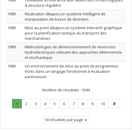
1989
Testabilité et tolérance aux fautes des circuits logiques
à structure régulière
1989
Réalisation d&apos;un système intelligent de
manipulation de bases de données
1989
Mise au point d&apos;un système interactif-graphique
pour la planification tactique du transport des
marchandises
1989
Méthodologies de dimensionnement de réservoirs
hydroélectriques utilisant des approches déterministe
et stochastique
1989
Un environnement de mise au point de programmes
écrits dans un langage fonctionnel à évaluation
paresseuse
Nombre de résultats :
1644
Page
.
Page
Page
Page
Page
Page
Page
Page
Page
Page
Page
1
2
3
4
5
6
7
8
9
10
Page
suivante
courante.
50 résultats par page