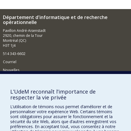
Département d'informatique et de recherche
opérationnelle
Pavillon André-Aisenstadt
2920, chemin de la Tour
Montréal (QC)
H3T 1J4
514 343-6602
Courriel
Nouvelles
Activités
Comment soutenir le Département?
L’UdeM reconnaît l’importance de
respecter la vie privée
BESOIN D'AIDE?
L’utilisation de témoins nous permet d’améliorer et de
Plan du site
personnaliser votre expérience Web. Certains témoins
Signaler une erreur
sont obligatoires pour assurer le fonctionnement et la
sécurité du site Web, alors que d’autres enregistrent vos
Accessibilité
préférences. En acceptant tout, vous consentez à notre