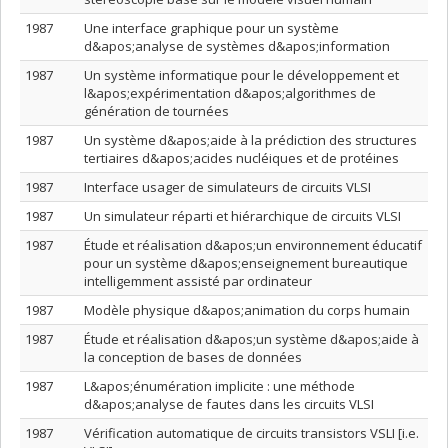
1987
Une interface graphique pour un système
d&apos;analyse de systèmes d&apos;information
1987
Un système informatique pour le développement et
l&apos;expérimentation d&apos;algorithmes de
génération de tournées
1987
Un système d&apos;aide à la prédiction des structures
tertiaires d&apos;acides nucléiques et de protéines
1987
Interface usager de simulateurs de circuits VLSI
1987
Un simulateur réparti et hiérarchique de circuits VLSI
1987
Étude et réalisation d&apos;un environnement éducatif
pour un système d&apos;enseignement bureautique
intelligemment assisté par ordinateur
1987
Modèle physique d&apos;animation du corps humain
1987
Étude et réalisation d&apos;un système d&apos;aide à
la conception de bases de données
1987
L&apos;énumération implicite : une méthode
d&apos;analyse de fautes dans les circuits VLSI
1987
Vérification automatique de circuits transistors VSLI [i.e.