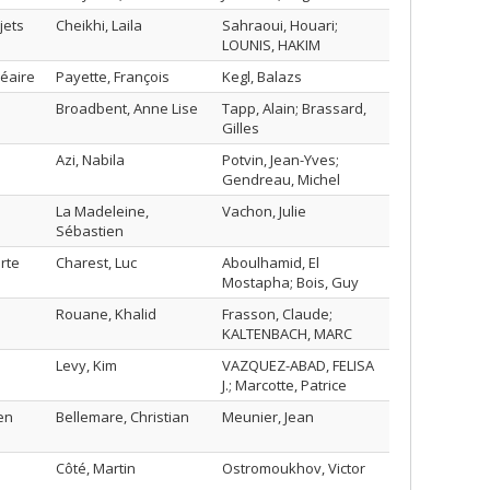
jets
Cheikhi, Laila
Sahraoui, Houari;
LOUNIS, HAKIM
néaire
Payette, François
Kegl, Balazs
Broadbent, Anne Lise
Tapp, Alain; Brassard,
Gilles
Azi, Nabila
Potvin, Jean-Yves;
Gendreau, Michel
La Madeleine,
Vachon, Julie
Sébastien
rte
Charest, Luc
Aboulhamid, El
Mostapha; Bois, Guy
Rouane, Khalid
Frasson, Claude;
KALTENBACH, MARC
Levy, Kim
VAZQUEZ-ABAD, FELISA
J.; Marcotte, Patrice
en
Bellemare, Christian
Meunier, Jean
Côté, Martin
Ostromoukhov, Victor