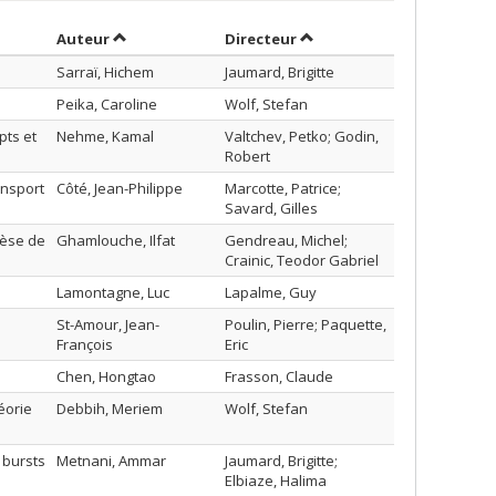
Trier par auteur en ordre décroissant
par contributeur en ordre
Auteur
Directeur
Sarraï, Hichem
Jaumard, Brigitte
Peika, Caroline
Wolf, Stefan
pts et
Nehme, Kamal
Valtchev, Petko; Godin,
Robert
ansport
Côté, Jean-Philippe
Marcotte, Patrice;
Savard, Gilles
hèse de
Ghamlouche, Ilfat
Gendreau, Michel;
Crainic, Teodor Gabriel
Lamontagne, Luc
Lapalme, Guy
St-Amour, Jean-
Poulin, Pierre; Paquette,
François
Eric
Chen, Hongtao
Frasson, Claude
éorie
Debbih, Meriem
Wolf, Stefan
 bursts
Metnani, Ammar
Jaumard, Brigitte;
Elbiaze, Halima