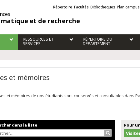
Liens
Répertoire
Facultés
Bibliothèques
Plan campus
externes
ences
rmatique et de recherche
RESSOURCES ET
RÉPERTOIRE DU
SERVICES
DÉPARTEMENT
es et mémoires
es et mémoires de nos étudiants sont conservés et consultables dans Papyr
cher dans la liste
Pour un
Rechercher…
Visite