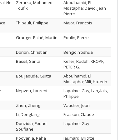
allèle
Zerarka, Mohamed
Aboulhamid, El
Toufik
Mostapha; David, Jean
Pierre
ace
Thibault, Philippe
Major, François
Granger-Piché, Martin
Poulin, Pierre
Dorion, Christian
Bengio, Yoshua
Bassil, Sarita
Keller, Rudolf; KROPF,
PETER G.
Bou Jaoude, Guitta
Aboulhamid, El
Mostapha; Mili, Hafedh
e
Nepveu, Laurent
Lapalme, Guy; Langlais,
Philippe
Zhen, Zheng
Vaucher, Jean
Li, Dongfang
Frasson, Claude
Douzidia, Fouad
Lapalme, Guy
Soufiane
Pooyania, Raha
Jaumard, Brigitte