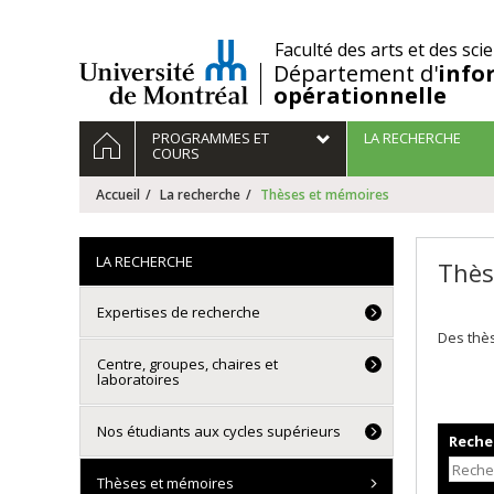
Passer
au
/
Faculté des arts et des sci
contenu
Département d'
info
opérationnelle
Navigation
ACCUEIL
PROGRAMMES ET
LA RECHERCHE
principale
COURS
Accueil
La recherche
Thèses et mémoires
LA RECHERCHE
Thès
Expertises de recherche
Des thès
Centre, groupes, chaires et
laboratoires
Nos étudiants aux cycles supérieurs
Recher
Thèses et mémoires