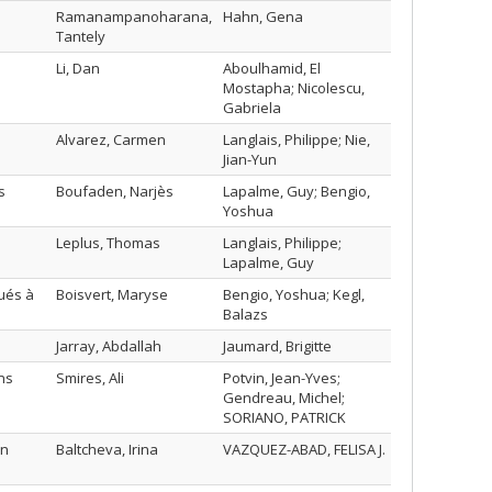
Ramanampanoharana,
Hahn, Gena
Tantely
Li, Dan
Aboulhamid, El
Mostapha; Nicolescu,
Gabriela
Alvarez, Carmen
Langlais, Philippe; Nie,
Jian-Yun
s
Boufaden, Narjès
Lapalme, Guy; Bengio,
Yoshua
Leplus, Thomas
Langlais, Philippe;
Lapalme, Guy
ués à
Boisvert, Maryse
Bengio, Yoshua; Kegl,
Balazs
Jarray, Abdallah
Jaumard, Brigitte
ns
Smires, Ali
Potvin, Jean-Yves;
Gendreau, Michel;
SORIANO, PATRICK
on
Baltcheva, Irina
VAZQUEZ-ABAD, FELISA J.