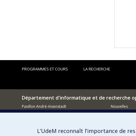
PROGRAMMES ET COURS
LA RECHERCHE
Département d'informatique et de recherche o
Pavillon André-Aisenstadt
Nouvelles
2920, chemin de la Tour
Activités
Montréal (QC)
H3T 1J4
Comment so
L’UdeM reconnaît l’importance de resp
514 343-6602