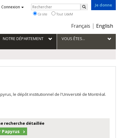
Je donne
Rechercher
Connexion
Rechercher
Ce site
Tout UdeM
Choix
Français
English
de
la
NOTRE DÉPARTEMENT
VOUS ÊTES...
langue
us, le dépôt institutionnel de l'Université de Montréal.
e recherche détaillée
r Papyrus