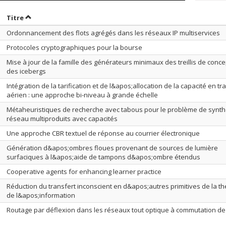
rier par date en ordre décroissant
Trier par titre en ordre décroissant
Titre
Ordonnancement des flots agrégés dans les réseaux IP multiservices
Protocoles cryptographiques pour la bourse
Mise à jour de la famille des générateurs minimaux des treillis de conce
des icebergs
Intégration de la tarification et de l&apos;allocation de la capacité en tr
aérien : une approche bi-niveau à grande échelle
Métaheuristiques de recherche avec tabous pour le problème de synt
réseau multiproduits avec capacités
Une approche CBR textuel de réponse au courrier électronique
Génération d&apos;ombres floues provenant de sources de lumière
surfaciques à l&apos;aide de tampons d&apos;ombre étendus
Cooperative agents for enhancing learner practice
Réduction du transfert inconscient en d&apos;autres primitives de la th
de l&apos;information
Routage par déflexion dans les réseaux tout optique à commutation de