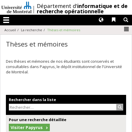
Passer
/
Département d'
informatique et de
au
recherche opérationnelle
contenu
Langues
Liens 
R
Menu
N
Accueil
La recherche
Thèses et mémoires
Thèses et mémoires
Des thèses et mémoires de nos étudiants sont conservés et
consultables dans Papyrus, le dépôt institutionnel de l'Université
de Montréal.
Rechercher dans la liste
Recher
Pour une recherche détaillée
Visiter Papyrus