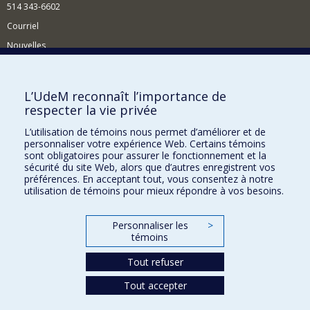
514 343-6602
Courriel
Nouvelles
Activités
Comment soutenir le Département?
L’UdeM reconnaît l’importance de
respecter la vie privée
BESOIN D'AIDE?
L’utilisation de témoins nous permet d’améliorer et de
Plan du site
personnaliser votre expérience Web. Certains témoins
Signaler une erreur
sont obligatoires pour assurer le fonctionnement et la
sécurité du site Web, alors que d’autres enregistrent vos
Accessibilité
préférences. En acceptant tout, vous consentez à notre
utilisation de témoins pour mieux répondre à vos besoins.
FACULTÉ DES ARTS ET DES SCIENCES
Nos départements et écoles
Personnaliser les
>
témoins
Nos centres d'études
Tout refuser
Nos programmes et cours
Tout accepter
Confidentialité