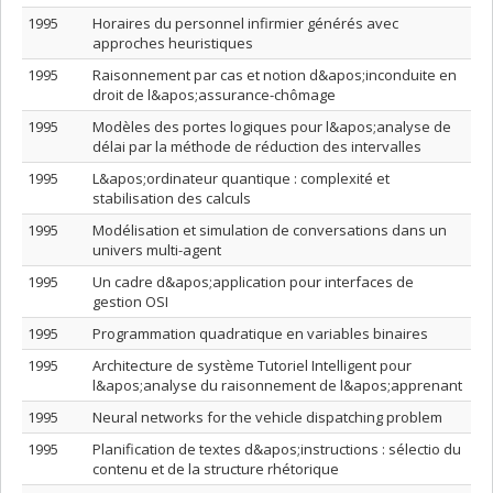
1995
Horaires du personnel infirmier générés avec
approches heuristiques
1995
Raisonnement par cas et notion d&apos;inconduite en
droit de l&apos;assurance-chômage
1995
Modèles des portes logiques pour l&apos;analyse de
délai par la méthode de réduction des intervalles
1995
L&apos;ordinateur quantique : complexité et
stabilisation des calculs
1995
Modélisation et simulation de conversations dans un
univers multi-agent
1995
Un cadre d&apos;application pour interfaces de
gestion OSI
1995
Programmation quadratique en variables binaires
1995
Architecture de système Tutoriel Intelligent pour
l&apos;analyse du raisonnement de l&apos;apprenant
1995
Neural networks for the vehicle dispatching problem
1995
Planification de textes d&apos;instructions : sélectio du
contenu et de la structure rhétorique