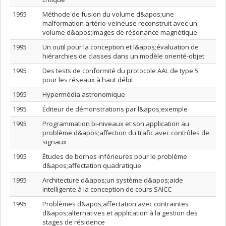
1995
Méthode de fusion du volume d&apos;une
malformation artério-veineuse reconstruit avec un
volume d&apos;images de résonance magnétique
1995
Un outil pour la conception et l&apos;évaluation de
hiérarchies de classes dans un modèle orienté-objet
1995
Des tests de conformité du protocole AAL de type 5
pour les réseaux à haut débit
1995
Hypermédia astronomique
1995
Éditeur de démonstrations par l&apos;exemple
1995
Programmation bi-niveaux et son application au
problème d&apos;affection du trafic avec contrôles de
signaux
1995
Études de bornes inférieures pour le problème
d&apos;affectation quadratique
1995
Architecture d&apos;un système d&apos;aide
intelligente à la conception de cours SAICC
1995
Problèmes d&apos;affectation avec contraintes
d&apos;alternatives et application à la gestion des
stages de résidence