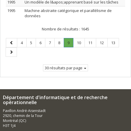
1995
Un modèle de l&apos;apprenant basé sur les tâches
1995
Machine abstraite catégorique et parallélisme de
données
Nombre de résultats :
1645
Page
Page
Page
Page
Page
Page
Page
.
Page
Page
Page
Page
4
5
6
7
8
9
10
11
12
13
précédente
Page
Page
courante.
suivante
30 résultats par page
Département d'informatique et de recherche
opérationnelle
Pavillon André-Aisenstadt
2920, chemin de la Tour
Montréal (QC)
H3T 1J4