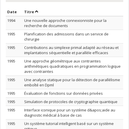
Trier par date en ordre décroissant
Trier par titre en ordre décroissant
Date
Titre
1994
Une nouvelle approche connexionniste pour la
recherche de documents
1995
Planification des admissions dans un service de
chirurgie
1995
Contributions au simplexe primal adapté au réseau et
implantations séquentielle et parallèle efficaces
1995
Une approche géométrique aux contraintes
arithmétiques quadratiques en programmation logique
avec contraintes
1995
Une analyse statique pour la détection de parallélisme
emboîté en Dpml
1995
Évaluation de fonctions sur données privées
1995
Simulation de protocoles de cryptographie quantique
1995
Interface iconique pour un système d&apos;aide au
diagnostic médical à base de cas
1995
Un système tutorial intelligent basé sur un système
critique