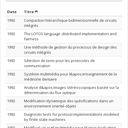
Trier par date en ordre décroissant
Trier par titre en ordre décroissant
Date
Titre
1992
Compaction hiérarchique bidimensionnelle de circuits
intégrés
1992
The LOTOS language :distributed implementation and
fairness
1992
Une méthode de gestion du processus de design des
circuits intégrés
1992
Sélection de tests pour les protocoles de
communication
1992
Système multimédia pour l&apos;enseignement de la
médecine dentaire
1992
Analyse d&apos;images stéréoscopiques basée sur la
détermination du flux optique
1992
Modification dynamique des spécifications dans un
environnement orienté-objets
1992
Diagnostic tests for protocol implementations modeled
by finite state machines
1992
MédiÉval: un outil multimédia pour l&apos;évaluation