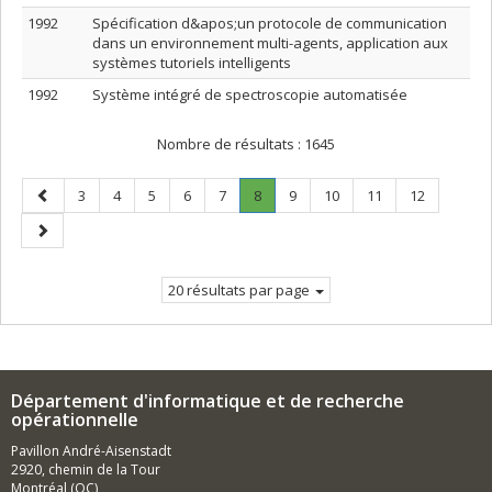
1992
Spécification d&apos;un protocole de communication
dans un environnement multi-agents, application aux
systèmes tutoriels intelligents
1992
Système intégré de spectroscopie automatisée
Nombre de résultats :
1645
Page
Page
Page
Page
Page
Page
Page
.
Page
Page
Page
Page
3
4
5
6
7
8
9
10
11
12
précédente
Page
Page
courante.
suivante
20 résultats par page
Département d'informatique et de recherche
opérationnelle
Pavillon André-Aisenstadt
2920, chemin de la Tour
Montréal (QC)