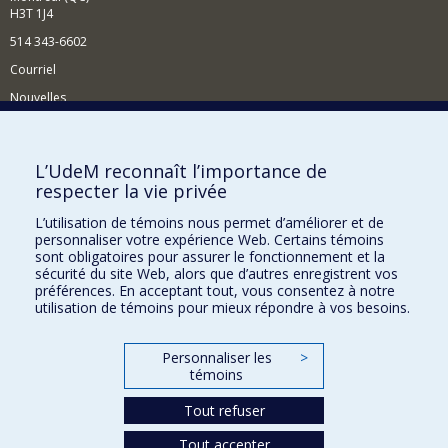
H3T 1J4
514 343-6602
Courriel
Nouvelles
Activités
Comment soutenir le Département?
L’UdeM reconnaît l’importance de
respecter la vie privée
BESOIN D'AIDE?
L’utilisation de témoins nous permet d’améliorer et de
Plan du site
personnaliser votre expérience Web. Certains témoins
Signaler une erreur
sont obligatoires pour assurer le fonctionnement et la
sécurité du site Web, alors que d’autres enregistrent vos
Accessibilité
préférences. En acceptant tout, vous consentez à notre
utilisation de témoins pour mieux répondre à vos besoins.
FACULTÉ DES ARTS ET DES SCIENCES
Nos départements et écoles
Personnaliser les
>
témoins
Nos centres d'études
Tout refuser
Nos programmes et cours
Tout accepter