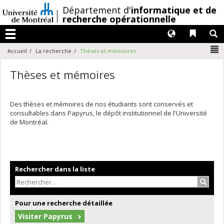
Passer
/
Département d'
informatique et de
au
recherche opérationnelle
contenu
Langues
Liens 
R
Menu
N
Accueil
La recherche
Thèses et mémoires
Thèses et mémoires
Des thèses et mémoires de nos étudiants sont conservés et
consultables dans Papyrus, le dépôt institutionnel de l'Université
de Montréal.
Rechercher dans la liste
Recher
Pour une recherche détaillée
Visiter Papyrus