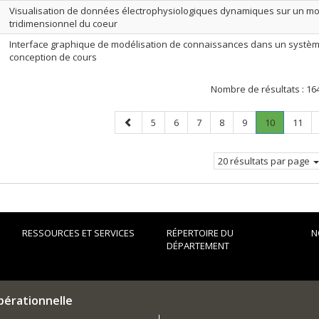
Visualisation de données électrophysiologiques dynamiques sur un m
tridimensionnel du coeur
Interface graphique de modélisation de connaissances dans un systè
conception de cours
Nombre de résultats :
16
Page
Page
Page
Page
Page
Page
Page
.
Page
5
6
7
8
9
10
11
précédente
Page
courante.
20 résultats par page
RESSOURCES ET SERVICES
RÉPERTOIRE DU
N
DÉPARTEMENT
pérationnelle