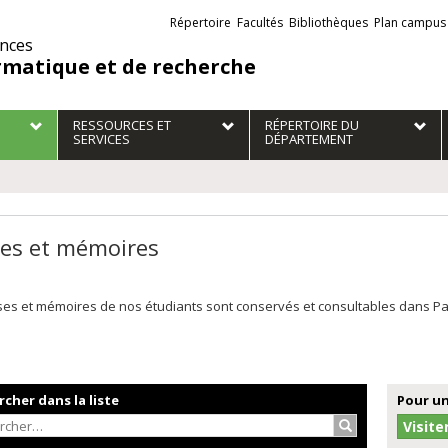
Liens
Répertoire
Facultés
Bibliothèques
Plan campus
externes
ences
rmatique et de recherche
RESSOURCES ET
RÉPERTOIRE DU
SERVICES
DÉPARTEMENT
es et mémoires
es et mémoires de nos étudiants sont conservés et consultables dans Papyr
cher dans la liste
Pour un
Rechercher…
Visite