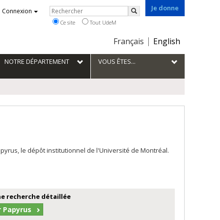
Je donne
Rechercher
Connexion
Rechercher
Ce site
Tout UdeM
Choix
Français
English
de
la
NOTRE DÉPARTEMENT
VOUS ÊTES...
langue
us, le dépôt institutionnel de l'Université de Montréal.
e recherche détaillée
r Papyrus