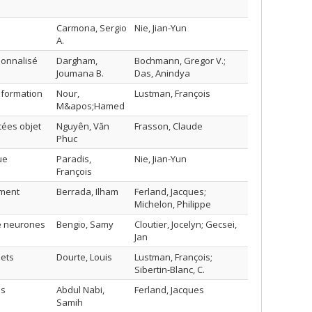
Carmona, Sergio
Nie, Jian-Yun
A.
sonnalisé
Dargham,
Bochmann, Gregor V.;
Joumana B.
Das, Anindya
nformation
Nour,
Lustman, François
M&apos;Hamed
tées objet
Nguyên, Văn
Frasson, Claude
Phuc
ue
Paradis,
Nie, Jian-Yun
François
ement
Berrada, Ilham
Ferland, Jacques;
Michelon, Philippe
e neurones
Bengio, Samy
Cloutier, Jocelyn; Gecsei,
Jan
jets
Dourte, Louis
Lustman, François;
Sibertin-Blanc, C.
es
Abdul Nabi,
Ferland, Jacques
Samih