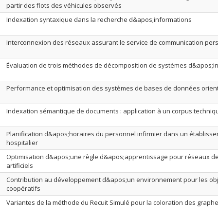
partir des flots des véhicules observés
Indexation syntaxique dans la recherche d&apos;informations
Interconnexion des réseaux assurant le service de communication per
Évaluation de trois méthodes de décomposition de systèmes d&apos;i
Performance et optimisation des systèmes de bases de données orien
Indexation sémantique de documents : application à un corpus techniq
Planification d&apos;horaires du personnel infirmier dans un établiss
hospitalier
Optimisation d&apos;une règle d&apos;apprentissage pour réseaux d
artificiels
Contribution au développement d&apos;un environnement pour les ob
coopératifs
Variantes de la méthode du Recuit Simulé pour la coloration des graph