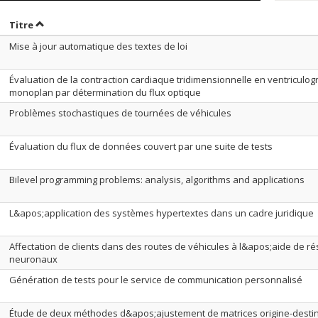
rier par date en ordre décroissant
Trier par titre en ordre décroissant
Titre
Mise à jour automatique des textes de loi
Évaluation de la contraction cardiaque tridimensionnelle en ventriculog
monoplan par détermination du flux optique
Problèmes stochastiques de tournées de véhicules
Évaluation du flux de données couvert par une suite de tests
Bilevel programming problems: analysis, algorithms and applications
L&apos;application des systèmes hypertextes dans un cadre juridique
Affectation de clients dans des routes de véhicules à l&apos;aide de r
neuronaux
Génération de tests pour le service de communication personnalisé
Étude de deux méthodes d&apos;ajustement de matrices origine-destin