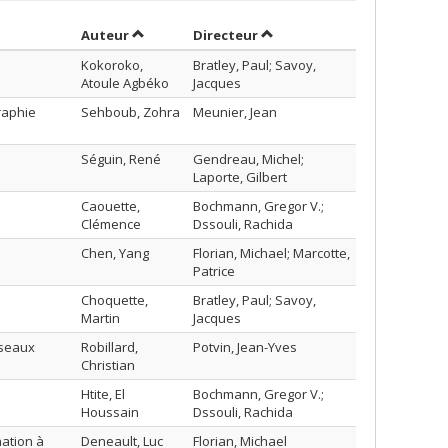
Trier par auteur en ordre décroissant
par contributeur en ordre 
Auteur
Directeur
Kokoroko,
Bratley, Paul; Savoy,
Atoule Agbéko
Jacques
raphie
Sehboub, Zohra
Meunier, Jean
Séguin, René
Gendreau, Michel;
Laporte, Gilbert
Caouette,
Bochmann, Gregor V.;
Clémence
Dssouli, Rachida
Chen, Yang
Florian, Michael; Marcotte,
Patrice
Choquette,
Bratley, Paul; Savoy,
Martin
Jacques
éseaux
Robillard,
Potvin, Jean-Yves
Christian
Htite, El
Bochmann, Gregor V.;
Houssain
Dssouli, Rachida
ation à
Deneault, Luc
Florian, Michael