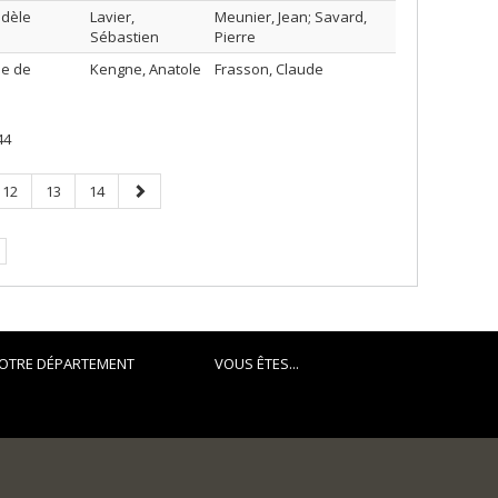
odèle
Lavier,
Meunier, Jean; Savard,
Sébastien
Pierre
me de
Kengne, Anatole
Frasson, Claude
44
Page
Page
Page
Page
12
13
14
suivante
OTRE DÉPARTEMENT
VOUS ÊTES...