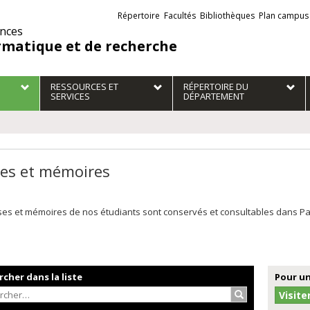
Liens
Répertoire
Facultés
Bibliothèques
Plan campus
externes
ences
rmatique et de recherche
RESSOURCES ET
RÉPERTOIRE DU
SERVICES
DÉPARTEMENT
es et mémoires
es et mémoires de nos étudiants sont conservés et consultables dans Papyr
cher dans la liste
Pour un
Rechercher…
Visite