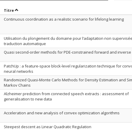
rier par date en ordre croissant
Trier par titre en ordre croissant
Titre
Continuous coordination as a realistic scenario for lifelong learning
Utilisation du plongement du domaine pour l’adaptation non supervisé
traduction automatique
Quasi second-order methods for PDE-constrained forward and inverse
PatchUp : a feature-space block-level regularization technique for conv
neural networks
Randomized Quasi-Monte Carlo Methods for Density Estimation and Sim
Markov Chains
Alzheimer prediction from connected speech extracts : assessment of
generalisation to new data
Acceleration and new analysis of convex optimization algorithms
Steepest descent as Linear Quadratic Regulation