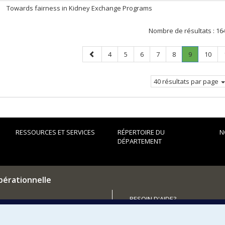
Towards fairness in Kidney Exchange Programs
Nombre de résultats :
16
Page
Page
Page
Page
Page
Page
Page
.
Page
4
5
6
7
8
9
10
précédente
Page
courante.
40 résultats par page
RESSOURCES ET SERVICES
RÉPERTOIRE DU
N
DÉPARTEMENT
pérationnelle
BESOIN D'AIDE?
Plan du site