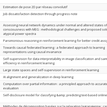
Estimation de pose 2D par réseau convolutif
Job dissatisfaction detection through progress note
Assessing neural network dynamics under normal and altered states o
consciousness with MEG : methodological challenges and proposed solu
atypical power spectra
Parsimonious reasoning in reinforcement learning for better credit ass
Towards causal federated learning : a federated approach to learning
representations using causal invariance
Self-supervision for data interpretability in image classification and sa
efficiency in reinforcement learning
Large state spaces and self-supervision in reinforcement learning
AI alignment and generalization in deep learning
Computation over partial information : a principled approach to accurate
evaluation
Self-disclosure model for classifying &amp; predicting text-based online
Méthodes de décomposition basées sur la relaxation lagrangienne : ca