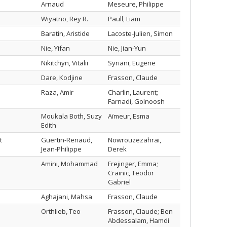
Arnaud
Meseure, Philippe
Wiyatno, Rey R.
Paull, Liam
Baratin, Aristide
Lacoste-Julien, Simon
Nie, Yifan
Nie, Jian-Yun
Nikitchyn, Vitalii
Syriani, Eugene
Dare, Kodjine
Frasson, Claude
Raza, Amir
Charlin, Laurent;
Farnadi, Golnoosh
Moukala Both, Suzy
Aïmeur, Esma
Edith
t
Guertin-Renaud,
Nowrouzezahrai,
Jean-Philippe
Derek
Amini, Mohammad
Frejinger, Emma;
Crainic, Teodor
Gabriel
Aghajani, Mahsa
Frasson, Claude
Orthlieb, Teo
Frasson, Claude; Ben
Abdessalam, Hamdi