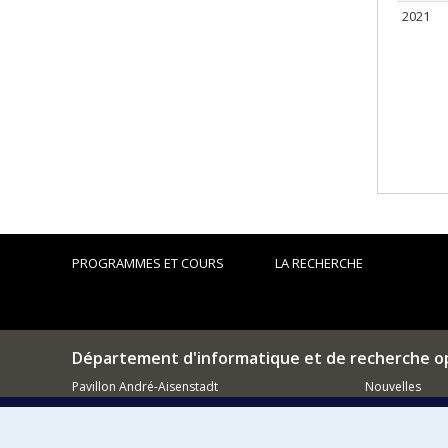
2021
PROGRAMMES ET COURS
LA RECHERCHE
Département d'informatique et de recherche o
Pavillon André-Aisenstadt
Nouvelles
2920, chemin de la Tour
Activités
Montréal (QC)
H3T 1J4