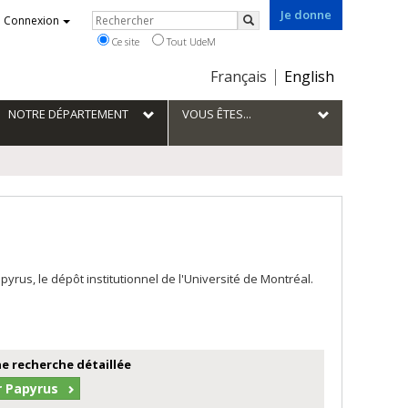
Je donne
Rechercher
Connexion
Rechercher
Ce site
Tout UdeM
Choix
Français
English
de
la
NOTRE DÉPARTEMENT
VOUS ÊTES...
langue
us, le dépôt institutionnel de l'Université de Montréal.
e recherche détaillée
r Papyrus