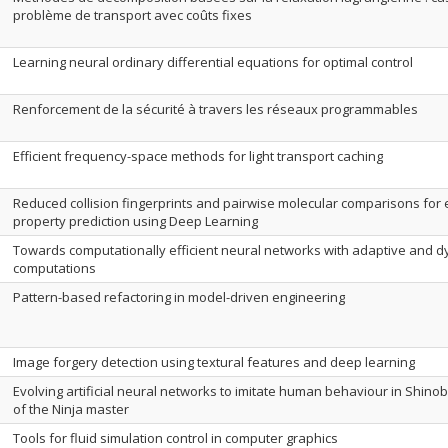
problème de transport avec coûts fixes
Learning neural ordinary differential equations for optimal control
Renforcement de la sécurité à travers les réseaux programmables
Efficient frequency-space methods for light transport caching
Reduced collision fingerprints and pairwise molecular comparisons for 
property prediction using Deep Learning
Towards computationally efficient neural networks with adaptive and 
computations
Pattern-based refactoring in model-driven engineering
Image forgery detection using textural features and deep learning
Evolving‌ ‌artificial‌ ‌neural‌ ‌networks‌‌ ‌to‌ ‌imitate‌ ‌human‌ ‌behaviour‌‌ ‌in‌ ‌Shinobi‌ ‌II
‌of‌ ‌the‌ ‌Ninja‌ ‌master‌
Tools for fluid simulation control in computer graphics