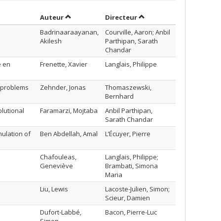
Trier par auteur en ordre croissant
par contributeur en ordr
Auteur
Directeur
Badrinaaraayanan,
Courville, Aaron; Anbil
Akilesh
Parthipan, Sarath
Chandar
e en
Frenette, Xavier
Langlais, Philippe
 problems
Zehnder, Jonas
Thomaszewski,
Bernhard
olutional
Faramarzi, Mojtaba
Anbil Parthipan,
Sarath Chandar
ulation of
Ben Abdellah, Amal
L’Écuyer, Pierre
Chafouleas,
Langlais, Philippe;
Geneviève
Brambati, Simona
Maria
Liu, Lewis
Lacoste-Julien, Simon;
Scieur, Damien
Dufort-Labbé,
Bacon, Pierre-Luc