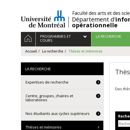
Passer
au
/
Faculté des arts et des sci
contenu
Département d'
info
opérationnelle
Navigation
ACCUEIL
PROGRAMMES ET
LA RECHERCHE
principale
COURS
Accueil
La recherche
Thèses et mémoires
LA RECHERCHE
Thès
Expertises de recherche
Des thès
Centre, groupes, chaires et
laboratoires
Nos étudiants aux cycles supérieurs
Recher
Thèses et mémoires