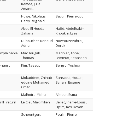
Kemoe, Julie
Amanda
Howe, Nikolaus
Bacon, Pierre-Luc
Harry Reginald
Abou El Houda,
Hafid, Abdelhakim;
Zakaria
Khoukhi, Lyes
Dubouchet, Renaud
Nowrouzezahrai,
Adrien
Derek
explainable
MacDougall,
Marinier, Anne;
Thomas
Lemieux, Sébastien
dynamic
Kim, Taesup
Bengio, Yoshua
Mokaddem, Chihab
Sahraoui, Houari;
eddine Mohamed
Syriani, Eugene
Omar
Malhotra, Yishu
Aïmeur, Esma
I‌ ‌:‌ ‌return‌
Le Cleï, Maximilien
Bellec, Pierre-Louis ;
Hjelm, Rex Devon
Schoentgen,
Poulin, Pierre;