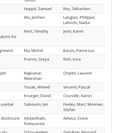
Simon
Huppé, Samuel
Roy, Sébastien
Wu, Jiechen
Langlais, Philippe;
Lahrichi, Nadia
f
Nest, Timothy
Jerbi, Karim
tions for
ignment
Ma, Michel
Bacon, Pierre-Luc
Francis, Sreya
Rish, Irina
mple
Rajkumar,
Charlin, Laurent
Nitarshan
Touati, Ahmed
Vincent, Pascal
Krueger, David
Courville, Aaron
 partial
Sabourin, Ian
Feeley, Marc; Monnier,
Stefan
 disclosure
Vedantham,
Aïmeur, Esma
Ramyasree
s du
Tchouandem
Gendron, Bernard