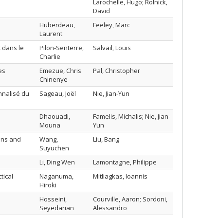
Larochelle, Hugo; Rolnick,
David
Huberdeau,
Feeley, Marc
Laurent
 dans le
Pilon-Senterre,
Salvail, Louis
Charlie
es
Emezue, Chris
Pal, Christopher
Chinenye
nnalisé du
Sageau, Joël
Nie, Jian-Yun
Dhaouadi,
Famelis, Michalis; Nie, Jian-
Mouna
Yun
ons and
Wang,
Liu, Bang
Suyuchen
Li, Ding Wen
Lamontagne, Philippe
tical
Naganuma,
Mitliagkas, Ioannis
Hiroki
Hosseini,
Courville, Aaron; Sordoni,
Seyedarian
Alessandro