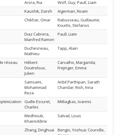
Arora, Ria
Wolf, Guy; Paull, Liam
Kaushik, Darsh
Aigerman, Noam
Chikhar, Omar
Rabusseau, Guillaume;
Kourtis, Stefanos
Diaz Cabrera,
Paull, Liam
Manfred Ramon
Duchesneau,
Tapp, Alain
Mathieu
 de réseau
Hébert-
Carvalho, Margarida;
Doutreloux,
Frejinger, Emma
Julien
Samsami,
Anbil Parthipan, Sarath
Mohammad
Chandar; Rish, Irina
Reza
optimization
Guille-Escuret,
Mitliagkas, Ioannis
Charles
Medhioub,
Salvail, Louis
Khaireddine
Zhang, Dinghuai
Bengio, Yoshua; Courville,