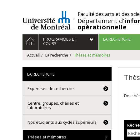
Passer
au
/
Faculté des arts et des sci
contenu
Département d'
info
opérationnelle
Navigation
ACCUEIL
PROGRAMMES ET
LA RECHERCHE
principale
COURS
Accueil
La recherche
Thèses et mémoires
LA RECHERCHE
Thès
Expertises de recherche
Des thès
Centre, groupes, chaires et
laboratoires
Nos étudiants aux cycles supérieurs
Recher
Thèses et mémoires