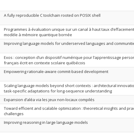
A fully reproducible C toolchain rooted on POSIX shell
Programmes à évaluation unique sur un canal à haut taux d’effacement
modèle à mémoire quantique bornée
Improving language models for underserved languages and communiti
Exos : conception d’un dispositif numérique pour l’apprentissage perso
français écrit en contexte scolaire québécois
Empowering rationale-aware commit-based development
Scaling language models beyond short contexts : architectural innovati
task-specific adaptations for long-sequence understanding
Expansion d’aléa via les jeux non-locaux compilés
Toward efficient and scalable optimization : theoretical insights and prac
challenges
Improving reasoning in large language models