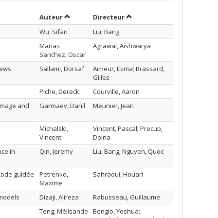
Trier par auteur en ordre croissant
par contributeur en ordre c
Auteur
Directeur
Wu, Sifan
Liu, Bang
Mañas
Agrawal, Aishwarya
Sanchez, Oscar
news
Sallami, Dorsaf
Aïmeur, Esma; Brassard,
Gilles
Piche, Dereck
Courville, Aaron
 image and
Garmaev, Danil
Meunier, Jean
Michalski,
Vincent, Pascal; Precup,
Vincent
Doina
ce in
Qin, Jeremy
Liu, Bang; Nguyen, Quoc
code guidée
Petrenko,
Sahraoui, Houari
Maxime
 models
Dizaji, Alireza
Rabusseau, Guillaume
Teng, Mélisande
Bengio, Yoshua;