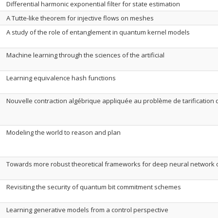
Differential harmonic exponential filter for state estimation
A Tutte-like theorem for injective flows on meshes
A study of the role of entanglement in quantum kernel models
Machine learning through the sciences of the artificial
Learning equivalence hash functions
Nouvelle contraction algébrique appliquée au problème de tarification
Modeling the world to reason and plan
Towards more robust theoretical frameworks for deep neural network 
Revisiting the security of quantum bit commitment schemes
Learning generative models from a control perspective