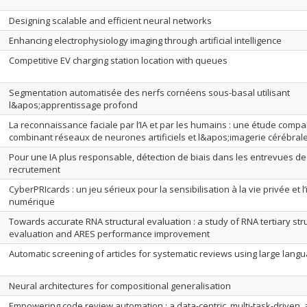
Designing scalable and efficient neural networks
Enhancing electrophysiology imaging through artificial intelligence
Competitive EV charging station location with queues
Segmentation automatisée des nerfs cornéens sous-basal utilisant
l&apos;apprentissage profond
La reconnaissance faciale par l’IA et par les humains : une étude compa
combinant réseaux de neurones artificiels et l&apos;imagerie cérébral
Pour une IA plus responsable, détection de biais dans les entrevues de
recrutement
CyberPRIcards : un jeu sérieux pour la sensibilisation à la vie privée et l’
numérique
Towards accurate RNA structural evaluation : a study of RNA tertiary str
evaluation and ARES performance improvement
Automatic screening of articles for systematic reviews using large lan
Neural architectures for compositional generalisation
Empowering code review automation : a data-centric, multi-task-driven