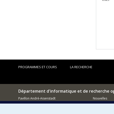
PROGRAMMES ET COURS
LA RECHERCHE
Département d'informatique et de recherche o
Pavillon André-Aisenstadt
Nouvelles
2920, chemin de la Tour
Activités
Montréal (QC)
H3T 1J4