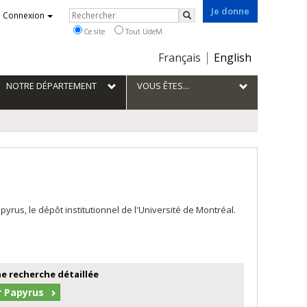
Je donne
Rechercher
Connexion
Rechercher
Ce site
Tout UdeM
Choix
Français
English
de
la
NOTRE DÉPARTEMENT
VOUS ÊTES...
langue
us, le dépôt institutionnel de l'Université de Montréal.
e recherche détaillée
r Papyrus