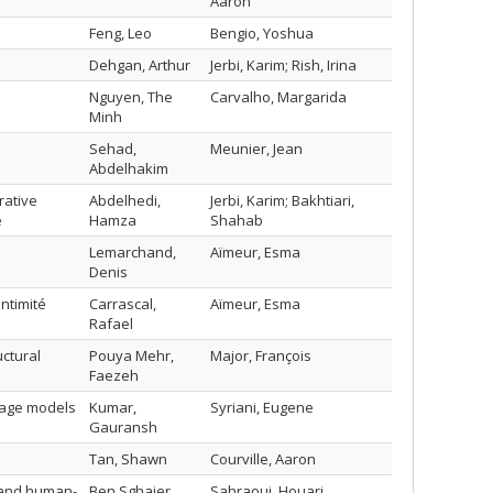
Aaron
Feng, Leo
Bengio, Yoshua
Dehgan, Arthur
Jerbi, Karim; Rish, Irina
Nguyen, The
Carvalho, Margarida
Minh
Sehad,
Meunier, Jean
Abdelhakim
rative
Abdelhedi,
Jerbi, Karim; Bakhtiari,
e
Hamza
Shahab
Lemarchand,
Aïmeur, Esma
Denis
intimité
Carrascal,
Aïmeur, Esma
Rafael
uctural
Pouya Mehr,
Major, François
Faezeh
guage models
Kumar,
Syriani, Eugene
Gauransh
Tan, Shawn
Courville, Aaron
, and human-
Ben Sghaier,
Sahraoui, Houari