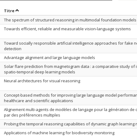
rier par date en ordre croissant
Trier par titre en ordre croissant
Titre
The spectrum of structured reasoning in multimodal foundation models
Towards efficient, reliable and measurable vision-language systems
Toward socially responsible artificial intelligence approaches for fake 
detection
Advantage alignment and large language models
Solar flare prediction from magnetogram data : a comparative study of
spatio-temporal deep learning models
Neural architectures for visual reasoning
Concept-based methods for improving large language model performan
healthcare and scientific applications
Alignement multi-agents de modèles de langage pour la génération de 
par des préférences multiples
Probing the temporal reasoning capabilities of dynamic graph learning
Applications of machine learning for biodiversity monitoring