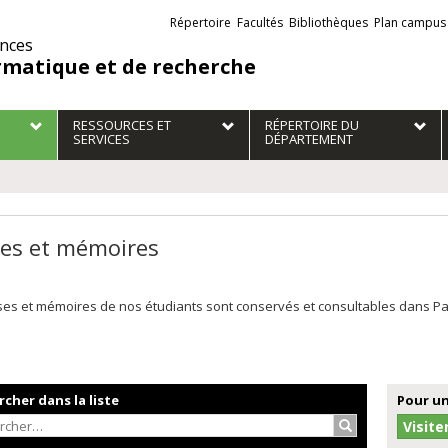
Liens
Répertoire
Facultés
Bibliothèques
Plan campus
externes
ences
rmatique et de recherche
RESSOURCES ET
RÉPERTOIRE DU
SERVICES
DÉPARTEMENT
es et mémoires
es et mémoires de nos étudiants sont conservés et consultables dans Papyr
cher dans la liste
Pour un
Rechercher…
Visite