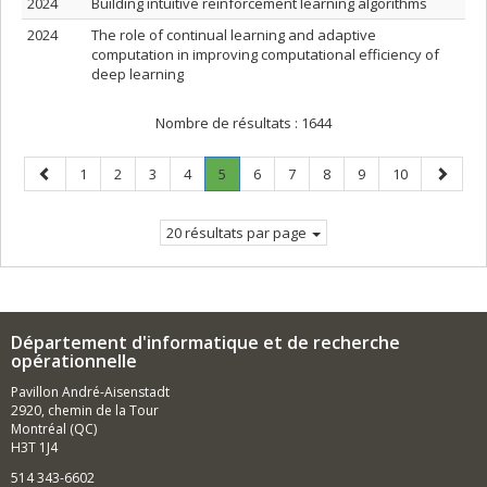
2024
Building intuitive reinforcement learning algorithms
2024
The role of continual learning and adaptive
computation in improving computational efficiency of
deep learning
Nombre de résultats :
1644
Page
Page
Page
Page
Page
Page
.
Page
Page
Page
Page
Page
Page
1
2
3
4
5
6
7
8
9
10
précédente
Page
suivant
courante.
20 résultats par page
Département d'informatique et de recherche
opérationnelle
Pavillon André-Aisenstadt
2920, chemin de la Tour
Montréal (QC)
H3T 1J4
514 343-6602