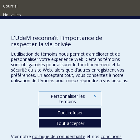
Courriel
Nouvelles
Activités
Comment soutenir le Département?
L’UdeM reconnaît l’importance de
respecter la vie privée
BESOIN D'AIDE?
L’utilisation de témoins nous permet d’améliorer et de
Plan du site
personnaliser votre expérience Web. Certains témoins
Signaler une erreur
sont obligatoires pour assurer le fonctionnement et la
sécurité du site Web, alors que d’autres enregistrent vos
Accessibilité
préférences. En acceptant tout, vous consentez à notre
utilisation de témoins pour mieux répondre à vos besoins.
FACULTÉ DES ARTS ET DES SCIENCES
Nos départements et écoles
Personnaliser les
>
témoins
Nos centres d'études
Tout refuser
Nos programmes et cours
Tout accepter
Confidentialité
Voir notre
politique de confidentialité
et nos
conditions