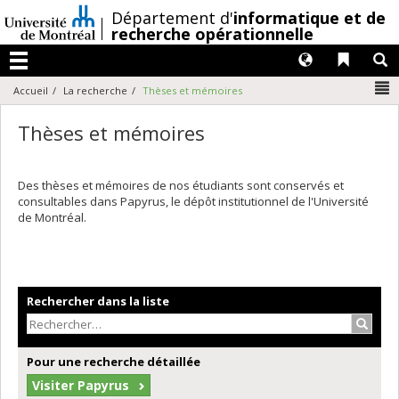
Passer
/
Département d'
informatique et de
au
recherche opérationnelle
contenu
Langues
Liens 
R
Menu
N
Accueil
La recherche
Thèses et mémoires
Thèses et mémoires
Des thèses et mémoires de nos étudiants sont conservés et
consultables dans Papyrus, le dépôt institutionnel de l'Université
de Montréal.
Rechercher dans la liste
Recher
Pour une recherche détaillée
Visiter Papyrus