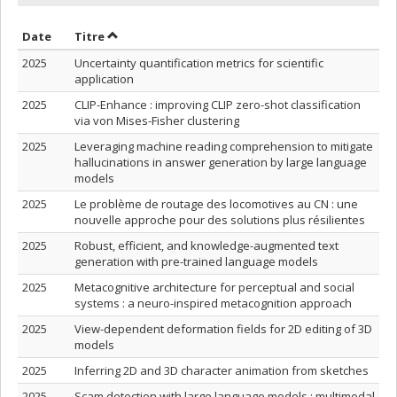
Trier par date en ordre croissant
Trier par titre en ordre croissant
Date
Titre
2025
Uncertainty quantification metrics for scientific
application
2025
CLIP-Enhance : improving CLIP zero-shot classification
via von Mises-Fisher clustering
2025
Leveraging machine reading comprehension to mitigate
hallucinations in answer generation by large language
models
2025
Le problème de routage des locomotives au CN : une
nouvelle approche pour des solutions plus résilientes
2025
Robust, efficient, and knowledge-augmented text
generation with pre-trained language models
2025
Metacognitive architecture for perceptual and social
systems : a neuro-inspired metacognition approach
2025
View-dependent deformation fields for 2D editing of 3D
models
2025
Inferring 2D and 3D character animation from sketches
2025
Scam detection with large language models : multimodal